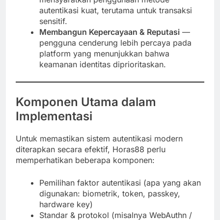
autentikasi kuat, terutama untuk transaksi
sensitif.
Membangun Kepercayaan & Reputasi
—
pengguna cenderung lebih percaya pada
platform yang menunjukkan bahwa
keamanan identitas diprioritaskan.
Komponen Utama dalam
Implementasi
Untuk memastikan sistem autentikasi modern
diterapkan secara efektif, Horas88 perlu
memperhatikan beberapa komponen:
Pemilihan faktor autentikasi (apa yang akan
digunakan: biometrik, token, passkey,
hardware key)
Standar & protokol (misalnya WebAuthn /