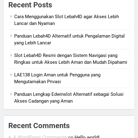
Recent Posts
Cara Menggunakan Slot Lebah4D agar Akses Lebih
Lancar dan Nyaman
Panduan Lebah4D Alternatif untuk Pengalaman Digital
yang Lebih Lancar
Slot Lebah4D Resmi dengan Sistem Navigasi yang
Ringkas untuk Akses Lebih Aman dan Mudah Dipahami
LAE138 Login Aman untuk Pengguna yang
Mengutamakan Privasi
Panduan Lengkap Edwinslot Alternatif sebagai Solusi
Akses Cadangan yang Aman
Recent Comments
A WordPress Commenter
on
Hello world!