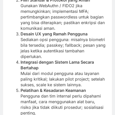
Pilih Standar & Protokol yang Aman
Gunakan WebAuthn / FIDO2 jika
memungkinkan; implementasi MFA;
pertimbangkan passwordless untuk bagian
yang bisa diterapkan; pastikan enkripsi dan
komunikasi aman.
Desain UX yang Ramah Pengguna
Sediakan opsi pengguna: misalnya biometri
bila tersedia; passkey; fallback; pesan yang
jelas ketika autentikasi tambahan
diperlukan.
Integrasi dengan Sistem Lama Secara
Bertahap
Mulai dari modul pengguna atau layanan
paling kritikal; lakukan pilot project; setelah
sukses, scale ke sistem lainnya.
Pelatihan & Kesadaran Keamanan
Pengguna dan tim internal perlu dipahami
manfaat, cara menggunakan alat baru,
risiko jika tidak diikuti prosedur; sosialisasi
penting.