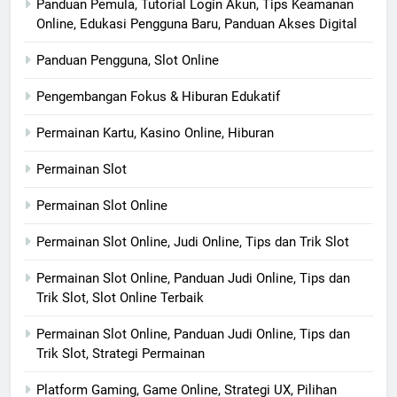
Panduan Pemula, Tutorial Login Akun, Tips Keamanan
Online, Edukasi Pengguna Baru, Panduan Akses Digital
Panduan Pengguna, Slot Online
Pengembangan Fokus & Hiburan Edukatif
Permainan Kartu, Kasino Online, Hiburan
Permainan Slot
Permainan Slot Online
Permainan Slot Online, Judi Online, Tips dan Trik Slot
Permainan Slot Online, Panduan Judi Online, Tips dan
Trik Slot, Slot Online Terbaik
Permainan Slot Online, Panduan Judi Online, Tips dan
Trik Slot, Strategi Permainan
Platform Gaming, Game Online, Strategi UX, Pilihan