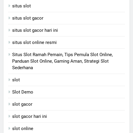
situs slot
situs slot gacor
situs slot gacor hari ini
situs slot online resmi
Situs Slot Ramah Pemain, Tips Pemula Slot Online,
Panduan Slot Online, Gaming Aman, Strategi Slot
Sederhana
slot
Slot Demo
slot gacor
slot gacor hari ini
slot online