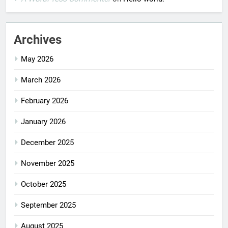
Archives
May 2026
March 2026
February 2026
January 2026
December 2025
November 2025
October 2025
September 2025
August 2025