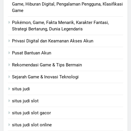
Game, Hiburan Digital, Pengalaman Pengguna, Klasifikasi
Game
Pokémon, Game, Fakta Menarik, Karakter Fantasi,
Strategi Bertarung, Dunia Legendaris
Privasi Digital dan Keamanan Akses Akun
Pusat Bantuan Akun
Rekomendasi Game & Tips Bermain
Sejarah Game & Inovasi Teknologi
situs judi
situs judi slot
situs judi slot gacor
situs judi slot online