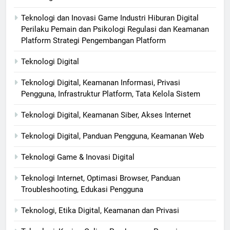
Teknologi dan Inovasi Game Industri Hiburan Digital
Perilaku Pemain dan Psikologi Regulasi dan Keamanan
Platform Strategi Pengembangan Platform
Teknologi Digital
Teknologi Digital, Keamanan Informasi, Privasi
Pengguna, Infrastruktur Platform, Tata Kelola Sistem
Teknologi Digital, Keamanan Siber, Akses Internet
Teknologi Digital, Panduan Pengguna, Keamanan Web
Teknologi Game & Inovasi Digital
Teknologi Internet, Optimasi Browser, Panduan
Troubleshooting, Edukasi Pengguna
Teknologi, Etika Digital, Keamanan dan Privasi