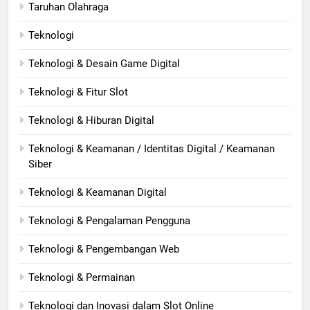
Taruhan Olahraga
Teknologi
Teknologi & Desain Game Digital
Teknologi & Fitur Slot
Teknologi & Hiburan Digital
Teknologi & Keamanan / Identitas Digital / Keamanan
Siber
Teknologi & Keamanan Digital
Teknologi & Pengalaman Pengguna
Teknologi & Pengembangan Web
Teknologi & Permainan
Teknologi dan Inovasi dalam Slot Online