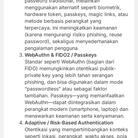
password tradisional, melainkan
menggunakan alternatif seperti biometrik,
hardware token, passkeys, magic links, atau
metode berbasis perangkat yang
terpercaya. Ini meningkatkan keamanan
(karena mengurangi risiko phishing, reuse
password), sekaligus menyederhanakan
pengalaman pengguna.
WebAuthn & FIDO2 / Passkeys
Standar seperti WebAuthn (bagian dari
FIDO) memungkinkan otentikasi publik-
private key yang lebih tahan serangan
phishing, dan bisa digunakan dalam mode
“passwordless” atau sebagai faktor
tambahan. Passkeys—yang memanfaatkan
WebAuthn—dapat diintegrasikan dalam
perangkat modern (smartphone, laptop) dan
menawarkan keamanan serta kenyamanan.
Adaptive / Risk-Based Authentication
Otentikasi yang mempertimbangkan konteks
seperti lokasi, perangkat, waktu akses, pola