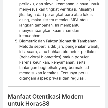
perilaku, dan sinyal keamanan lainnya untuk
menyesuaikan tingkat verifikasi. Misalnya,
jika login dari perangkat baru atau lokasi
asing, maka sistem memicu MFA atau
langkah tambahan. Ini membantu
menyeimbangkan keamanan dan
kemudahan.
Biometrik dan Faktor Biometrik Tambahan
Metode seperti sidik jari, pengenalan wajah,
iris, suara, atau bahkan biometrik perilaku
(behavioral biometrics) makin populer
karena keunikan, kenyamanan, serta
tantangan bagi pihak yang bermaksud
memalsukan identitas. Tentunya perlu
ditangani aspek privasi dan regulasi.
Manfaat Otentikasi Modern
untuk Horas88