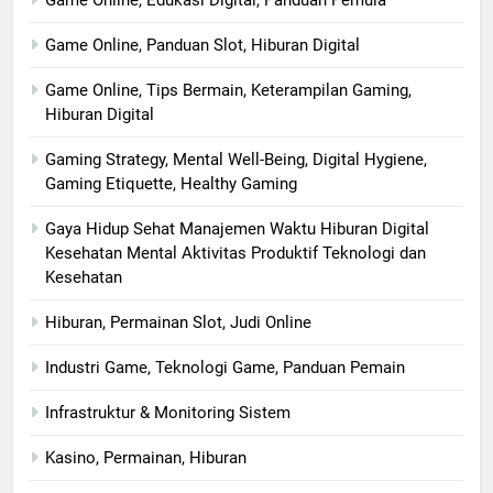
Game Online, Edukasi Digital, Panduan Pemula
Game Online, Panduan Slot, Hiburan Digital
Game Online, Tips Bermain, Keterampilan Gaming,
Hiburan Digital
Gaming Strategy, Mental Well-Being, Digital Hygiene,
Gaming Etiquette, Healthy Gaming
Gaya Hidup Sehat Manajemen Waktu Hiburan Digital
Kesehatan Mental Aktivitas Produktif Teknologi dan
Kesehatan
Hiburan, Permainan Slot, Judi Online
Industri Game, Teknologi Game, Panduan Pemain
Infrastruktur & Monitoring Sistem
Kasino, Permainan, Hiburan