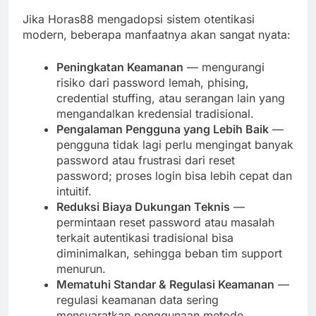
Jika Horas88 mengadopsi sistem otentikasi
modern, beberapa manfaatnya akan sangat nyata:
Peningkatan Keamanan
— mengurangi
risiko dari password lemah, phising,
credential stuffing, atau serangan lain yang
mengandalkan kredensial tradisional.
Pengalaman Pengguna yang Lebih Baik
—
pengguna tidak lagi perlu mengingat banyak
password atau frustrasi dari reset
password; proses login bisa lebih cepat dan
intuitif.
Reduksi Biaya Dukungan Teknis
—
permintaan reset password atau masalah
terkait autentikasi tradisional bisa
diminimalkan, sehingga beban tim support
menurun.
Mematuhi Standar & Regulasi Keamanan
—
regulasi keamanan data sering
mensyaratkan penggunaan metode