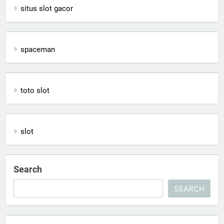
situs slot gacor
spaceman
toto slot
slot
Search
SEARCH