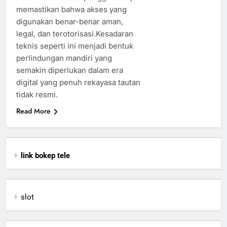
memastikan bahwa akses yang
digunakan benar-benar aman,
legal, dan terotorisasi.Kesadaran
teknis seperti ini menjadi bentuk
perlindungan mandiri yang
semakin diperlukan dalam era
digital yang penuh rekayasa tautan
tidak resmi.
Read More
link bokep tele
slot