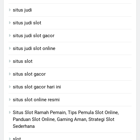
situs judi
situs judi slot
situs judi slot gacor
situs judi slot online
situs slot
situs slot gacor
situs slot gacor hari ini
situs slot online resmi
Situs Slot Ramah Pemain, Tips Pemula Slot Online,
Panduan Slot Online, Gaming Aman, Strategi Slot
Sederhana
slot