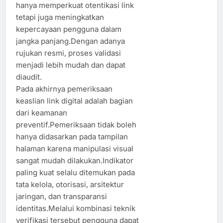
hanya memperkuat otentikasi link
tetapi juga meningkatkan
kepercayaan pengguna dalam
jangka panjang.Dengan adanya
rujukan resmi, proses validasi
menjadi lebih mudah dan dapat
diaudit.
Pada akhirnya pemeriksaan
keaslian link digital adalah bagian
dari keamanan
preventif.Pemeriksaan tidak boleh
hanya didasarkan pada tampilan
halaman karena manipulasi visual
sangat mudah dilakukan.Indikator
paling kuat selalu ditemukan pada
tata kelola, otorisasi, arsitektur
jaringan, dan transparansi
identitas.Melalui kombinasi teknik
verifikasi tersebut pengguna dapat