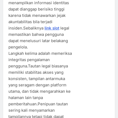
menampilkan informasi identitas
dapat dianggap berisiko tinggi
karena tidak menawarkan jejak
akuntabilitas bila terjadi
insiden.Sebaliknya
link slot
legal
memastikan bahwa pengguna
dapat menelusuri latar belakang
pengelola.
Langkah kelima adalah memeriksa
integritas pengalaman
pengguna.Tautan legal biasanya
memiliki stabilitas akses yang
konsisten, tampilan antarmuka
yang seragam dengan platform
utama, dan tidak mengarahkan ke
halaman lain tanpa
pemberitahuan.Penipuan tautan
sering kali menyamarkan
tampilannya tetapi tidak dapat