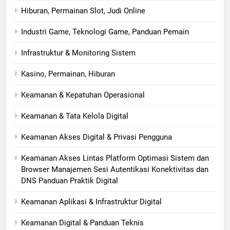
Hiburan, Permainan Slot, Judi Online
Industri Game, Teknologi Game, Panduan Pemain
Infrastruktur & Monitoring Sistem
Kasino, Permainan, Hiburan
Keamanan & Kepatuhan Operasional
Keamanan & Tata Kelola Digital
Keamanan Akses Digital & Privasi Pengguna
Keamanan Akses Lintas Platform Optimasi Sistem dan
Browser Manajemen Sesi Autentikasi Konektivitas dan
DNS Panduan Praktik Digital
Keamanan Aplikasi & Infrastruktur Digital
Keamanan Digital & Panduan Teknis