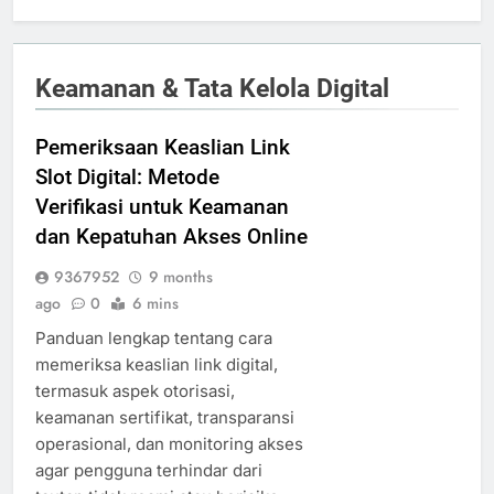
Keamanan & Tata Kelola Digital
Pemeriksaan Keaslian Link
Slot Digital: Metode
Verifikasi untuk Keamanan
dan Kepatuhan Akses Online
9367952
9 months
ago
0
6 mins
Panduan lengkap tentang cara
memeriksa keaslian link digital,
termasuk aspek otorisasi,
keamanan sertifikat, transparansi
operasional, dan monitoring akses
agar pengguna terhindar dari