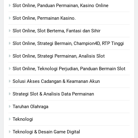
Slot Online, Panduan Permainan, Kasino Online
Slot Online, Permainan Kasino.
Slot Online, Slot Bertema, Fantasi dan Sihir
Slot Online, Strategi Bermain, Champion4D, RTP Tinggi
Slot Online, Strategi Permainan, Analisis Slot
Slot Online, Teknologi Perjudian, Panduan Bermain Slot
Solusi Akses Cadangan & Keamanan Akun
Strategi Slot & Analisis Data Permainan
Taruhan Olahraga
Teknologi
Teknologi & Desain Game Digital