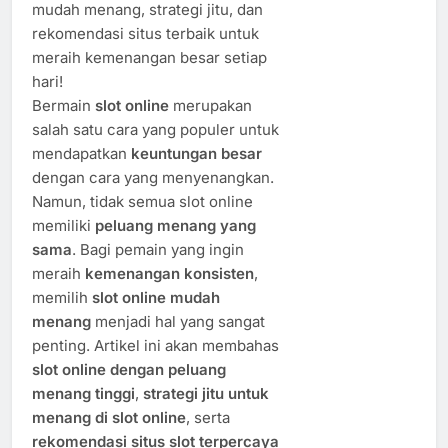
mudah menang, strategi jitu, dan
rekomendasi situs terbaik untuk
meraih kemenangan besar setiap
hari!
Bermain
slot online
merupakan
salah satu cara yang populer untuk
mendapatkan
keuntungan besar
dengan cara yang menyenangkan.
Namun, tidak semua slot online
memiliki
peluang menang yang
sama
. Bagi pemain yang ingin
meraih
kemenangan konsisten
,
memilih
slot online mudah
menang
menjadi hal yang sangat
penting. Artikel ini akan membahas
slot online dengan peluang
menang tinggi
,
strategi jitu untuk
menang di slot online
, serta
rekomendasi situs slot terpercaya