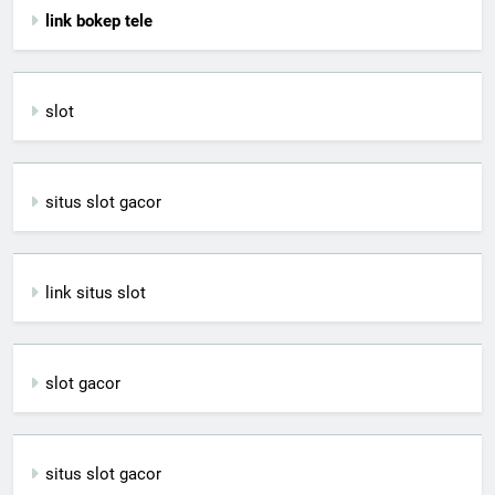
link bokep tele
slot
situs slot gacor
link situs slot
slot gacor
situs slot gacor