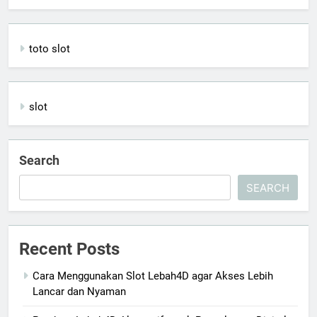
toto slot
slot
Search
SEARCH
Recent Posts
Cara Menggunakan Slot Lebah4D agar Akses Lebih
Lancar dan Nyaman