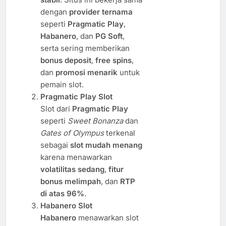
dengan
provider ternama
seperti
Pragmatic Play
,
Habanero
, dan
PG Soft
,
serta sering memberikan
bonus deposit
,
free spins
,
dan
promosi menarik
untuk
pemain slot.
Pragmatic Play Slot
Slot dari
Pragmatic Play
seperti
Sweet Bonanza
dan
Gates of Olympus
terkenal
sebagai
slot mudah menang
karena menawarkan
volatilitas sedang
,
fitur
bonus melimpah
, dan
RTP
di atas 96%
.
Habanero Slot
Habanero
menawarkan slot