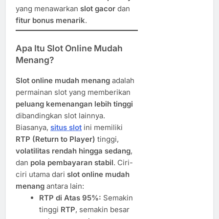
yang menawarkan
slot gacor
dan
fitur bonus menarik
.
Apa Itu Slot Online Mudah
Menang?
Slot online mudah menang
adalah
permainan slot yang memberikan
peluang kemenangan lebih tinggi
dibandingkan slot lainnya.
Biasanya,
situs slot
ini memiliki
RTP (Return to Player)
tinggi,
volatilitas rendah hingga sedang
,
dan
pola pembayaran stabil
. Ciri-
ciri utama dari
slot online mudah
menang
antara lain:
RTP di Atas 95%:
Semakin
tinggi
RTP
, semakin besar