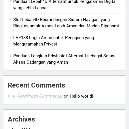
Panduan Lebah4D Alternatif untuk Pengalaman Digital
yang Lebih Lancar
Slot Lebah4D Resmi dengan Sistem Navigasi yang
Ringkas untuk Akses Lebih Aman dan Mudah Dipahami
LAE138 Login Aman untuk Pengguna yang
Mengutamakan Privasi
Panduan Lengkap Edwinslot Alternatif sebagai Solusi
Akses Cadangan yang Aman
Recent Comments
A WordPress Commenter
on
Hello world!
Archives