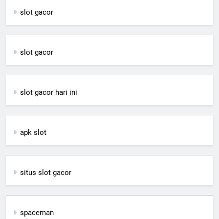
slot gacor
slot gacor
slot gacor hari ini
apk slot
situs slot gacor
spaceman