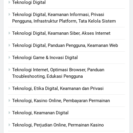
Teknologi Digital
Teknologi Digital, Keamanan Informasi, Privasi
Pengguna, Infrastruktur Platform, Tata Kelola Sistem
Teknologi Digital, Keamanan Siber, Akses Internet
Teknologi Digital, Panduan Pengguna, Keamanan Web
Teknologi Game & Inovasi Digital
Teknologi Internet, Optimasi Browser, Panduan
Troubleshooting, Edukasi Pengguna
Teknologi, Etika Digital, Keamanan dan Privasi
Teknologi, Kasino Online, Pembayaran Permainan
Teknologi, Keamanan Digital
Teknologi, Perjudian Online, Permainan Kasino