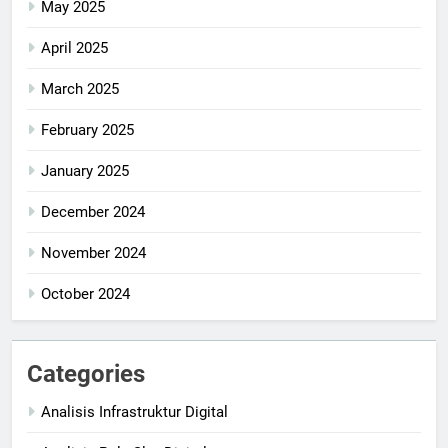
May 2025
April 2025
March 2025
February 2025
January 2025
December 2024
November 2024
October 2024
Categories
Analisis Infrastruktur Digital