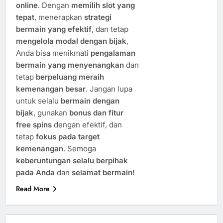
online
. Dengan
memilih slot yang
tepat
, menerapkan
strategi
bermain yang efektif
, dan tetap
mengelola modal dengan bijak
,
Anda bisa menikmati
pengalaman
bermain yang menyenangkan
dan
tetap
berpeluang meraih
kemenangan besar
. Jangan lupa
untuk selalu
bermain dengan
bijak
, gunakan
bonus dan fitur
free spins
dengan efektif, dan
tetap
fokus pada target
kemenangan
. Semoga
keberuntungan selalu berpihak
pada Anda
dan
selamat bermain!
Read More