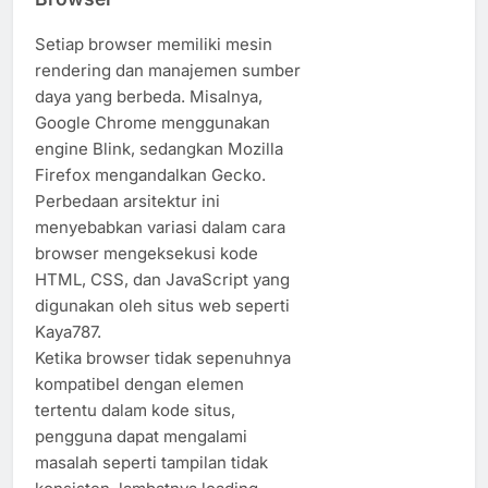
Setiap browser memiliki mesin
rendering dan manajemen sumber
daya yang berbeda. Misalnya,
Google Chrome menggunakan
engine Blink, sedangkan Mozilla
Firefox mengandalkan Gecko.
Perbedaan arsitektur ini
menyebabkan variasi dalam cara
browser mengeksekusi kode
HTML, CSS, dan JavaScript yang
digunakan oleh situs web seperti
Kaya787.
Ketika browser tidak sepenuhnya
kompatibel dengan elemen
tertentu dalam kode situs,
pengguna dapat mengalami
masalah seperti tampilan tidak