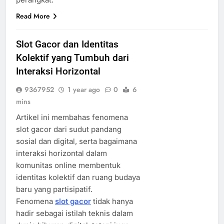
Read More
Slot Gacor dan Identitas
Kolektif yang Tumbuh dari
Interaksi Horizontal
9367952
1 year ago
0
6
mins
Artikel ini membahas fenomena
slot gacor dari sudut pandang
sosial dan digital, serta bagaimana
interaksi horizontal dalam
komunitas online membentuk
identitas kolektif dan ruang budaya
baru yang partisipatif.
Fenomena
slot gacor
tidak hanya
hadir sebagai istilah teknis dalam