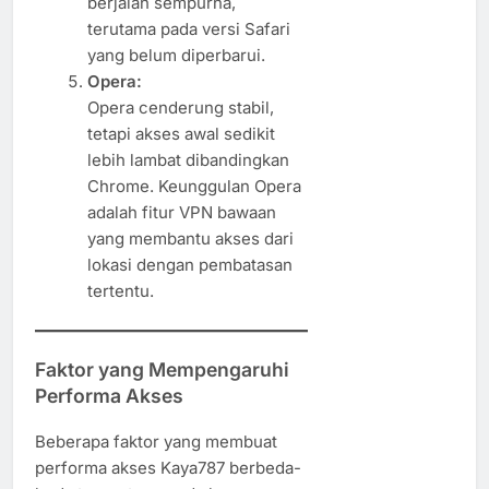
berjalan sempurna,
terutama pada versi Safari
yang belum diperbarui.
Opera:
Opera cenderung stabil,
tetapi akses awal sedikit
lebih lambat dibandingkan
Chrome. Keunggulan Opera
adalah fitur VPN bawaan
yang membantu akses dari
lokasi dengan pembatasan
tertentu.
Faktor yang Mempengaruhi
Performa Akses
Beberapa faktor yang membuat
performa akses Kaya787 berbeda-