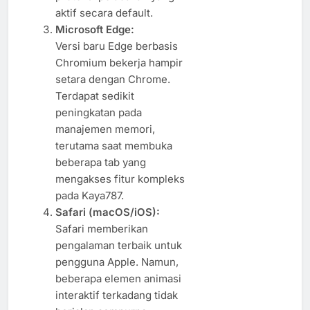
aktif secara default.
Microsoft Edge:
Versi baru Edge berbasis
Chromium bekerja hampir
setara dengan Chrome.
Terdapat sedikit
peningkatan pada
manajemen memori,
terutama saat membuka
beberapa tab yang
mengakses fitur kompleks
pada Kaya787.
Safari (macOS/iOS):
Safari memberikan
pengalaman terbaik untuk
pengguna Apple. Namun,
beberapa elemen animasi
interaktif terkadang tidak