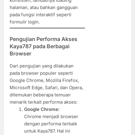
konsisten, lambatnya loading
halaman, atau bahkan gangguan
pada fungsi interaktif seperti
formulir login.
Pengujian Performa Akses
Kaya787 pada Berbagai
Browser
Dari pengujian yang dilakukan
pada browser populer seperti
Google Chrome, Mozilla Firefox,
Microsoft Edge, Safari, dan Opera,
ditemukan beberapa temuan
menarik terkait performa akses:
Google Chrome:
Chrome menjadi browser
dengan performa terbaik
untuk Kaya787. Hal ini