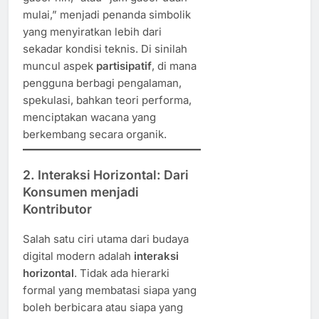
mulai,” menjadi penanda simbolik
yang menyiratkan lebih dari
sekadar kondisi teknis. Di sinilah
muncul aspek
partisipatif
, di mana
pengguna berbagi pengalaman,
spekulasi, bahkan teori performa,
menciptakan wacana yang
berkembang secara organik.
2. Interaksi Horizontal: Dari
Konsumen menjadi
Kontributor
Salah satu ciri utama dari budaya
digital modern adalah
interaksi
horizontal
. Tidak ada hierarki
formal yang membatasi siapa yang
boleh berbicara atau siapa yang