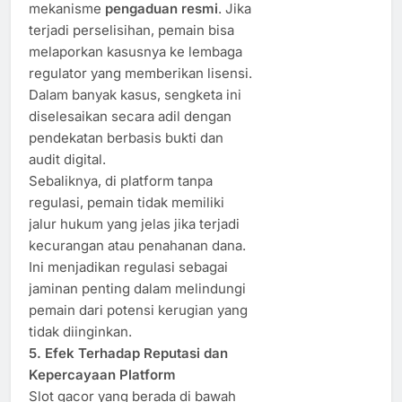
mekanisme
pengaduan resmi
. Jika
terjadi perselisihan, pemain bisa
melaporkan kasusnya ke lembaga
regulator yang memberikan lisensi.
Dalam banyak kasus, sengketa ini
diselesaikan secara adil dengan
pendekatan berbasis bukti dan
audit digital.
Sebaliknya, di platform tanpa
regulasi, pemain tidak memiliki
jalur hukum yang jelas jika terjadi
kecurangan atau penahanan dana.
Ini menjadikan regulasi sebagai
jaminan penting dalam melindungi
pemain dari potensi kerugian yang
tidak diinginkan.
5. Efek Terhadap Reputasi dan
Kepercayaan Platform
Slot gacor yang berada di bawah