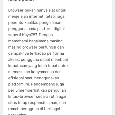
Browser bukan hanya alat untuk
menjelajah internet, tetapi juga
penentu kualitas pengalaman
pengguna pada platform digital
seperti Kaya787. Dengan
memahami bagaimana masing-
masing browser berfungsi dan
dampaknya terhadap performa
akses, pengguna dapat membuat
keputusan yang lebih tepat untuk
memastikan kenyamanan dan
efisiensi saat menggunakan
platform ini. Pengembang juga
perlu memperhatikan pengujian
lintas-browser secara rutin agar
situs tetap responsif, aman, dan
ramah pengguna di berbagai
perangkat.