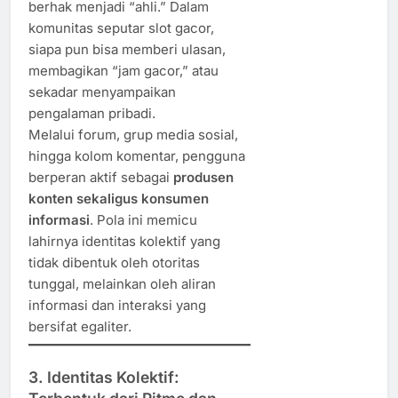
berhak menjadi “ahli.” Dalam
komunitas seputar slot gacor,
siapa pun bisa memberi ulasan,
membagikan “jam gacor,” atau
sekadar menyampaikan
pengalaman pribadi.
Melalui forum, grup media sosial,
hingga kolom komentar, pengguna
berperan aktif sebagai
produsen
konten sekaligus konsumen
informasi
. Pola ini memicu
lahirnya identitas kolektif yang
tidak dibentuk oleh otoritas
tunggal, melainkan oleh aliran
informasi dan interaksi yang
bersifat egaliter.
3. Identitas Kolektif: