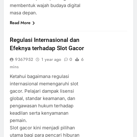
membentuk wajah budaya digital
masa depan.
Read More
Regulasi Internasional dan
Efeknya terhadap Slot Gacor
9367952
1 year ago
0
6
mins
Ketahui bagaimana regulasi
internasional memengaruhi slot
gacor. Pelajari dampak lisensi
global, standar keamanan, dan
pengawasan hukum terhadap
keadilan serta kenyamanan
pemain.
Slot gacor kini menjadi pilihan
utama bagi para pencari hiburan