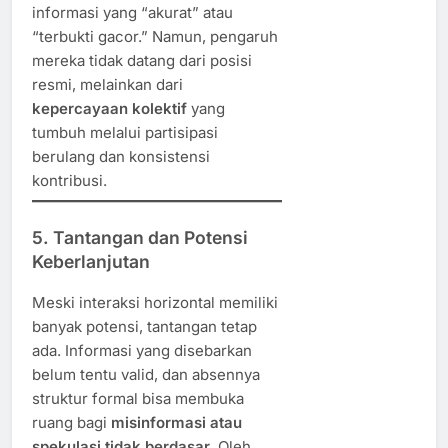
informasi yang “akurat” atau
“terbukti gacor.” Namun, pengaruh
mereka tidak datang dari posisi
resmi, melainkan dari
kepercayaan kolektif
yang
tumbuh melalui partisipasi
berulang dan konsistensi
kontribusi.
5. Tantangan dan Potensi
Keberlanjutan
Meski interaksi horizontal memiliki
banyak potensi, tantangan tetap
ada. Informasi yang disebarkan
belum tentu valid, dan absennya
struktur formal bisa membuka
ruang bagi
misinformasi atau
spekulasi tidak berdasar
. Oleh