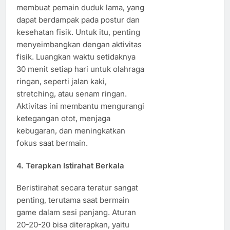
membuat pemain duduk lama, yang
dapat berdampak pada postur dan
kesehatan fisik. Untuk itu, penting
menyeimbangkan dengan aktivitas
fisik. Luangkan waktu setidaknya
30 menit setiap hari untuk olahraga
ringan, seperti jalan kaki,
stretching, atau senam ringan.
Aktivitas ini membantu mengurangi
ketegangan otot, menjaga
kebugaran, dan meningkatkan
fokus saat bermain.
4. Terapkan Istirahat Berkala
Beristirahat secara teratur sangat
penting, terutama saat bermain
game dalam sesi panjang. Aturan
20-20-20 bisa diterapkan, yaitu