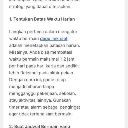
strategi yang dapat diterapkan.
1. Tentukan Batas Waktu Harian
Langkah pertama dalam mengatur
waktu bermain
depo link slot
adalah menetapkan batasan harian.
Misalnya, Anda bisa membatasi
waktu bermain maksimal 1-2 jam
per hari pada hari kerja dan sedikit
lebih fleksibel pada akhir pekan.
Dengan cara ini, game tetap
menjadi hiburan tanpa
mengganggu pekerjaan, sekolah,
atau aktivitas lainnya. Gunakan
timer atau alarm sebagai pengingat
agar tidak terlena saat bermain.
2. Buat Jadwal Bermain yang