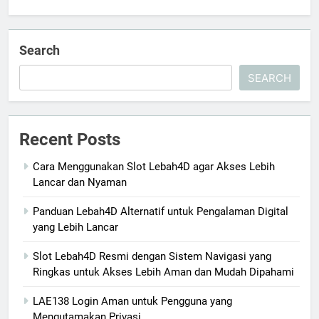
Search
SEARCH
Recent Posts
Cara Menggunakan Slot Lebah4D agar Akses Lebih
Lancar dan Nyaman
Panduan Lebah4D Alternatif untuk Pengalaman Digital
yang Lebih Lancar
Slot Lebah4D Resmi dengan Sistem Navigasi yang
Ringkas untuk Akses Lebih Aman dan Mudah Dipahami
LAE138 Login Aman untuk Pengguna yang
Mengutamakan Privasi