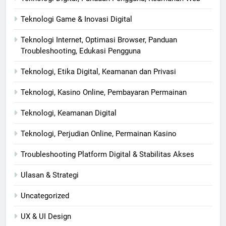
Teknologi Game & Inovasi Digital
Teknologi Internet, Optimasi Browser, Panduan
Troubleshooting, Edukasi Pengguna
Teknologi, Etika Digital, Keamanan dan Privasi
Teknologi, Kasino Online, Pembayaran Permainan
Teknologi, Keamanan Digital
Teknologi, Perjudian Online, Permainan Kasino
Troubleshooting Platform Digital & Stabilitas Akses
Ulasan & Strategi
Uncategorized
UX & UI Design