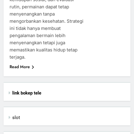
rutin, permainan dapat tetap
menyenangkan tanpa
mengorbankan kesehatan. Strategi
ini tidak hanya membuat
pengalaman bermain lebih
menyenangkan tetapi juga
memastikan kualitas hidup tetap
terjaga.
Read More
link bokep tele
slot