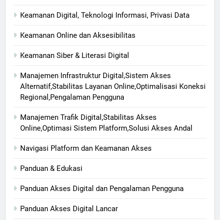
Keamanan Digital, Teknologi Informasi, Privasi Data
Keamanan Online dan Aksesibilitas
Keamanan Siber & Literasi Digital
Manajemen Infrastruktur Digital,Sistem Akses
Alternatif,Stabilitas Layanan Online,Optimalisasi Koneksi
Regional,Pengalaman Pengguna
Manajemen Trafik Digital,Stabilitas Akses
Online,Optimasi Sistem Platform,Solusi Akses Andal
Navigasi Platform dan Keamanan Akses
Panduan & Edukasi
Panduan Akses Digital dan Pengalaman Pengguna
Panduan Akses Digital Lancar