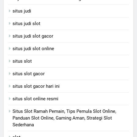
situs judi
situs judi slot
situs judi slot gacor
situs judi slot online
situs slot
situs slot gacor
situs slot gacor hari ini
situs slot online resmi
Situs Slot Ramah Pemain, Tips Pemula Slot Online,
Panduan Slot Online, Gaming Aman, Strategi Slot
Sederhana