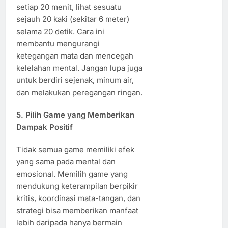
setiap 20 menit, lihat sesuatu
sejauh 20 kaki (sekitar 6 meter)
selama 20 detik. Cara ini
membantu mengurangi
ketegangan mata dan mencegah
kelelahan mental. Jangan lupa juga
untuk berdiri sejenak, minum air,
dan melakukan peregangan ringan.
5. Pilih Game yang Memberikan
Dampak Positif
Tidak semua game memiliki efek
yang sama pada mental dan
emosional. Memilih game yang
mendukung keterampilan berpikir
kritis, koordinasi mata-tangan, dan
strategi bisa memberikan manfaat
lebih daripada hanya bermain