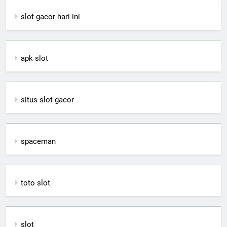
slot gacor hari ini
apk slot
situs slot gacor
spaceman
toto slot
slot