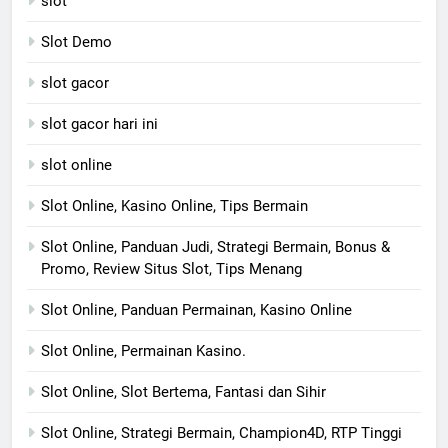
slot
Slot Demo
slot gacor
slot gacor hari ini
slot online
Slot Online, Kasino Online, Tips Bermain
Slot Online, Panduan Judi, Strategi Bermain, Bonus &
Promo, Review Situs Slot, Tips Menang
Slot Online, Panduan Permainan, Kasino Online
Slot Online, Permainan Kasino.
Slot Online, Slot Bertema, Fantasi dan Sihir
Slot Online, Strategi Bermain, Champion4D, RTP Tinggi