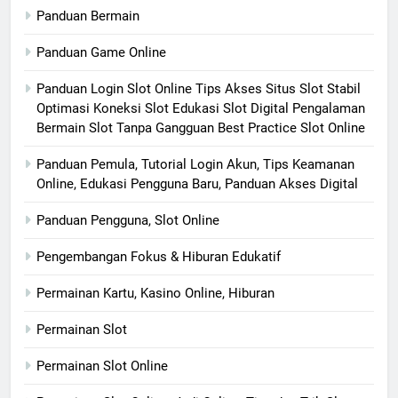
Panduan Bermain
Panduan Game Online
Panduan Login Slot Online Tips Akses Situs Slot Stabil
Optimasi Koneksi Slot Edukasi Slot Digital Pengalaman
Bermain Slot Tanpa Gangguan Best Practice Slot Online
Panduan Pemula, Tutorial Login Akun, Tips Keamanan
Online, Edukasi Pengguna Baru, Panduan Akses Digital
Panduan Pengguna, Slot Online
Pengembangan Fokus & Hiburan Edukatif
Permainan Kartu, Kasino Online, Hiburan
Permainan Slot
Permainan Slot Online