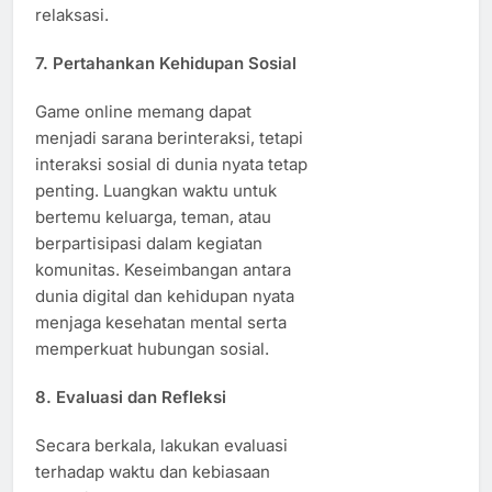
relaksasi.
7. Pertahankan Kehidupan Sosial
Game online memang dapat
menjadi sarana berinteraksi, tetapi
interaksi sosial di dunia nyata tetap
penting. Luangkan waktu untuk
bertemu keluarga, teman, atau
berpartisipasi dalam kegiatan
komunitas. Keseimbangan antara
dunia digital dan kehidupan nyata
menjaga kesehatan mental serta
memperkuat hubungan sosial.
8. Evaluasi dan Refleksi
Secara berkala, lakukan evaluasi
terhadap waktu dan kebiasaan