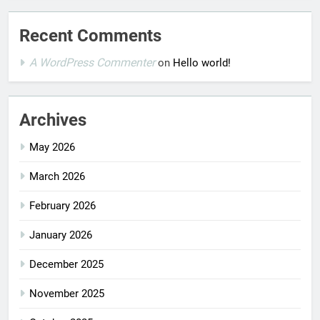
Recent Comments
A WordPress Commenter
on
Hello world!
Archives
May 2026
March 2026
February 2026
January 2026
December 2025
November 2025