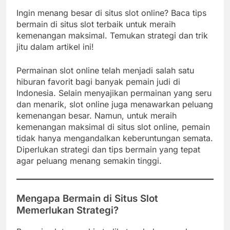
Ingin menang besar di situs slot online? Baca tips
bermain di situs slot terbaik untuk meraih
kemenangan maksimal. Temukan strategi dan trik
jitu dalam artikel ini!
Permainan slot online telah menjadi salah satu
hiburan favorit bagi banyak pemain judi di
Indonesia. Selain menyajikan permainan yang seru
dan menarik, slot online juga menawarkan peluang
kemenangan besar. Namun, untuk meraih
kemenangan maksimal di situs slot online, pemain
tidak hanya mengandalkan keberuntungan semata.
Diperlukan strategi dan tips bermain yang tepat
agar peluang menang semakin tinggi.
Mengapa Bermain di Situs Slot
Memerlukan Strategi?