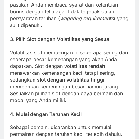
pastikan Anda membaca syarat dan ketentuan
bonus dengan teliti agar tidak terjebak dalam
persyaratan taruhan (
wagering requirements
) yang
sulit dipenuhi.
3.
Pilih Slot dengan Volatilitas yang Sesuai
Volatilitas slot mempengaruhi seberapa sering dan
seberapa besar kemenangan yang akan Anda
dapatkan. Slot dengan
volatilitas rendah
menawarkan kemenangan kecil tetapi sering,
sedangkan
slot dengan volatilitas tinggi
memberikan kemenangan besar namun jarang.
Sesuaikan pilihan slot dengan gaya bermain dan
modal yang Anda miliki.
4.
Mulai dengan Taruhan Kecil
Sebagai pemain, disarankan untuk memulai
permainan dengan taruhan kecil terlebih dahulu.