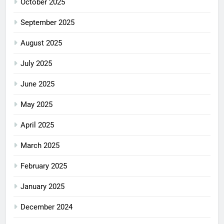
October 2025
September 2025
August 2025
July 2025
June 2025
May 2025
April 2025
March 2025
February 2025
January 2025
December 2024