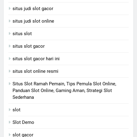
situs judi slot gacor
situs judi slot online
situs slot
situs slot gacor
situs slot gacor hari ini
situs slot online resmi
Situs Slot Ramah Pemain, Tips Pemula Slot Online,
Panduan Slot Online, Gaming Aman, Strategi Slot
Sederhana
slot
Slot Demo
slot gacor