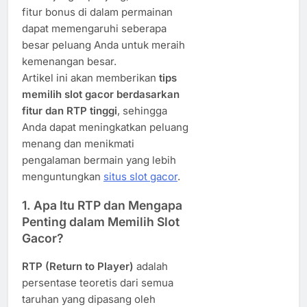
fitur bonus di dalam permainan
dapat memengaruhi seberapa
besar peluang Anda untuk meraih
kemenangan besar.
Artikel ini akan memberikan
tips
memilih slot gacor berdasarkan
fitur dan RTP tinggi
, sehingga
Anda dapat meningkatkan peluang
menang dan menikmati
pengalaman bermain yang lebih
menguntungkan
situs slot gacor
.
1.
Apa Itu RTP dan Mengapa
Penting dalam Memilih Slot
Gacor?
RTP (Return to Player)
adalah
persentase teoretis dari semua
taruhan yang dipasang oleh