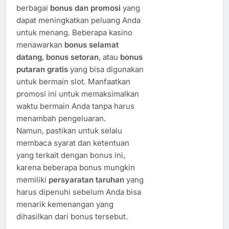
berbagai
bonus dan promosi
yang
dapat meningkatkan peluang Anda
untuk menang. Beberapa kasino
menawarkan
bonus selamat
datang
,
bonus setoran
, atau
bonus
putaran gratis
yang bisa digunakan
untuk bermain slot. Manfaatkan
promosi ini untuk memaksimalkan
waktu bermain Anda tanpa harus
menambah pengeluaran.
Namun, pastikan untuk selalu
membaca syarat dan ketentuan
yang terkait dengan bonus ini,
karena beberapa bonus mungkin
memiliki
persyaratan taruhan
yang
harus dipenuhi sebelum Anda bisa
menarik kemenangan yang
dihasilkan dari bonus tersebut.