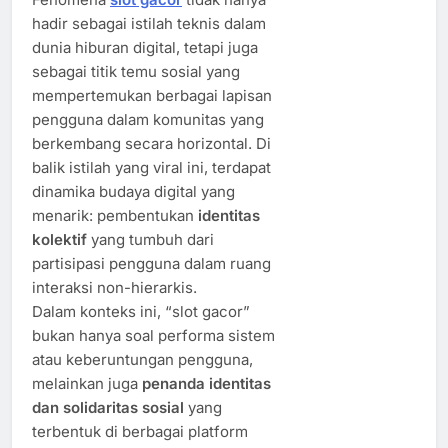
hadir sebagai istilah teknis dalam
dunia hiburan digital, tetapi juga
sebagai titik temu sosial yang
mempertemukan berbagai lapisan
pengguna dalam komunitas yang
berkembang secara horizontal. Di
balik istilah yang viral ini, terdapat
dinamika budaya digital yang
menarik: pembentukan
identitas
kolektif
yang tumbuh dari
partisipasi pengguna dalam ruang
interaksi non-hierarkis.
Dalam konteks ini, “slot gacor”
bukan hanya soal performa sistem
atau keberuntungan pengguna,
melainkan juga
penanda identitas
dan solidaritas sosial
yang
terbentuk di berbagai platform