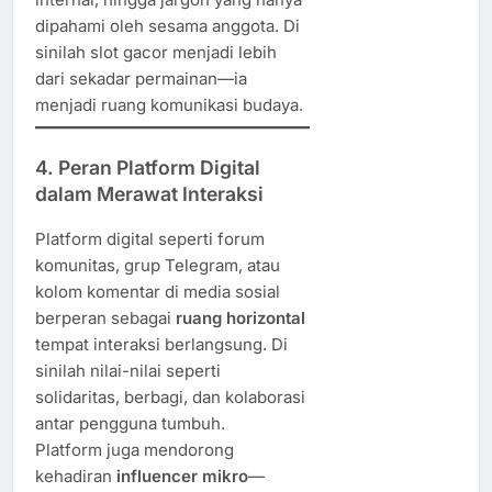
dipahami oleh sesama anggota. Di
sinilah slot gacor menjadi lebih
dari sekadar permainan—ia
menjadi ruang komunikasi budaya.
4. Peran Platform Digital
dalam Merawat Interaksi
Platform digital seperti forum
komunitas, grup Telegram, atau
kolom komentar di media sosial
berperan sebagai
ruang horizontal
tempat interaksi berlangsung. Di
sinilah nilai-nilai seperti
solidaritas, berbagi, dan kolaborasi
antar pengguna tumbuh.
Platform juga mendorong
kehadiran
influencer mikro
—