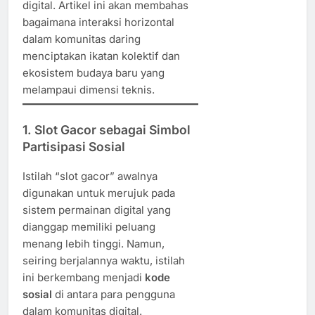
digital. Artikel ini akan membahas
bagaimana interaksi horizontal
dalam komunitas daring
menciptakan ikatan kolektif dan
ekosistem budaya baru yang
melampaui dimensi teknis.
1. Slot Gacor sebagai Simbol
Partisipasi Sosial
Istilah “slot gacor” awalnya
digunakan untuk merujuk pada
sistem permainan digital yang
dianggap memiliki peluang
menang lebih tinggi. Namun,
seiring berjalannya waktu, istilah
ini berkembang menjadi
kode
sosial
di antara para pengguna
dalam komunitas digital.