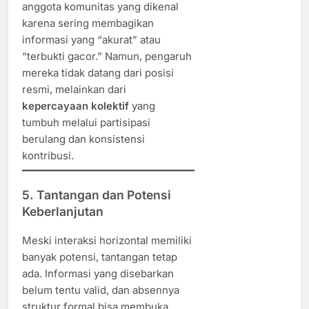
anggota komunitas yang dikenal
karena sering membagikan
informasi yang “akurat” atau
“terbukti gacor.” Namun, pengaruh
mereka tidak datang dari posisi
resmi, melainkan dari
kepercayaan kolektif
yang
tumbuh melalui partisipasi
berulang dan konsistensi
kontribusi.
5. Tantangan dan Potensi
Keberlanjutan
Meski interaksi horizontal memiliki
banyak potensi, tantangan tetap
ada. Informasi yang disebarkan
belum tentu valid, dan absennya
struktur formal bisa membuka