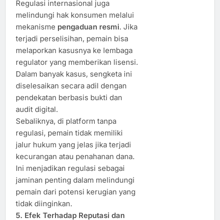
Regulasi internasional juga
melindungi hak konsumen melalui
mekanisme
pengaduan resmi
. Jika
terjadi perselisihan, pemain bisa
melaporkan kasusnya ke lembaga
regulator yang memberikan lisensi.
Dalam banyak kasus, sengketa ini
diselesaikan secara adil dengan
pendekatan berbasis bukti dan
audit digital.
Sebaliknya, di platform tanpa
regulasi, pemain tidak memiliki
jalur hukum yang jelas jika terjadi
kecurangan atau penahanan dana.
Ini menjadikan regulasi sebagai
jaminan penting dalam melindungi
pemain dari potensi kerugian yang
tidak diinginkan.
5. Efek Terhadap Reputasi dan