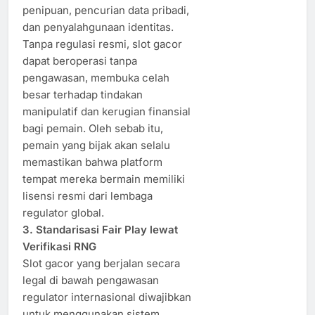
penipuan, pencurian data pribadi,
dan penyalahgunaan identitas.
Tanpa regulasi resmi, slot gacor
dapat beroperasi tanpa
pengawasan, membuka celah
besar terhadap tindakan
manipulatif dan kerugian finansial
bagi pemain. Oleh sebab itu,
pemain yang bijak akan selalu
memastikan bahwa platform
tempat mereka bermain memiliki
lisensi resmi dari lembaga
regulator global.
3. Standarisasi Fair Play lewat
Verifikasi RNG
Slot gacor yang berjalan secara
legal di bawah pengawasan
regulator internasional diwajibkan
untuk menggunakan sistem