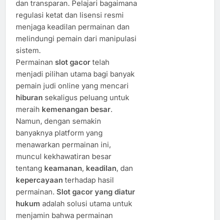
dan transparan. Pelajari bagaimana
regulasi ketat dan lisensi resmi
menjaga keadilan permainan dan
melindungi pemain dari manipulasi
sistem.
Permainan
slot gacor
telah
menjadi pilihan utama bagi banyak
pemain judi online yang mencari
hiburan
sekaligus peluang untuk
meraih
kemenangan besar
.
Namun, dengan semakin
banyaknya platform yang
menawarkan permainan ini,
muncul kekhawatiran besar
tentang
keamanan
,
keadilan
, dan
kepercayaan
terhadap hasil
permainan.
Slot gacor yang diatur
hukum
adalah solusi utama untuk
menjamin bahwa permainan