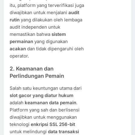
itu, platform yang terverifikasi juga
diwajibkan untuk menjalani
audit
rutin
yang dilakukan oleh lembaga
audit independen untuk
memastikan bahwa
sistem
permainan
yang digunakan
acakan
dan tidak dipengaruhi oleh
operator.
2. Keamanan dan
Perlindungan Pemain
Salah satu keuntungan utama dari
slot gacor yang diatur hukum
adalah
keamanan data pemain
.
Platform yang sah dan berlisensi
diwajibkan untuk menggunakan
teknologi
enkripsi SSL 256-bit
untuk melindungi
data transaksi