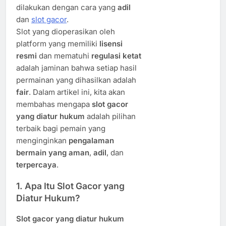
dilakukan dengan cara yang
adil
dan
slot gacor
.
Slot yang dioperasikan oleh
platform yang memiliki
lisensi
resmi
dan mematuhi
regulasi ketat
adalah jaminan bahwa setiap hasil
permainan yang dihasilkan adalah
fair
. Dalam artikel ini, kita akan
membahas mengapa
slot gacor
yang diatur hukum
adalah pilihan
terbaik bagi pemain yang
menginginkan
pengalaman
bermain yang aman
,
adil
, dan
terpercaya
.
1. Apa Itu Slot Gacor yang
Diatur Hukum?
Slot gacor yang diatur hukum