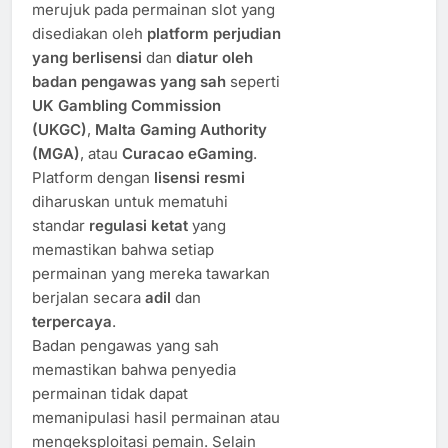
merujuk pada permainan slot yang
disediakan oleh
platform perjudian
yang berlisensi
dan
diatur oleh
badan pengawas yang sah
seperti
UK Gambling Commission
(UKGC)
,
Malta Gaming Authority
(MGA)
, atau
Curacao eGaming
.
Platform dengan
lisensi resmi
diharuskan untuk mematuhi
standar
regulasi ketat
yang
memastikan bahwa setiap
permainan yang mereka tawarkan
berjalan secara
adil
dan
terpercaya
.
Badan pengawas yang sah
memastikan bahwa penyedia
permainan tidak dapat
memanipulasi hasil permainan atau
mengeksploitasi pemain. Selain