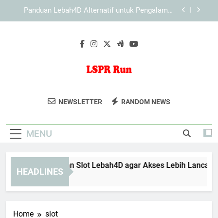
Skip
Slot Lebah4D Resmi dengan Sistem Navigasi
to
yang Ringkas untuk Akses Lebih Aman dan
Mudah Dipahami
content
LAE138 Login Aman untuk Pengguna yang
Mengutamakan Privasi
Cara Menggunakan Slot Lebah4D agar Akses
Lebih Lancar dan Nyaman
Panduan Lebah4D Alternatif untuk Pengalaman
Digital yang Lebih Lancar
LSPR Run
Bergabunglah Dalam Acara Olahraga
Slot Lebah4D Resmi dengan Sistem Navigasi
NEWSLETTER
RANDOM NEWS
yang Ringkas untuk Akses Lebih Aman dan
LSPR Run Dan Nikmati Pengalaman
Mudah Dipahami
LAE138 Login Aman untuk Pengguna yang
Berlari Bersama Komunitas Yang
Mengutamakan Privasi
MENU
Dinamis.
ra Menggunakan Slot Lebah4D agar Akses Lebih Lancar dan
HEADLINES
Months Ago
Home
slot