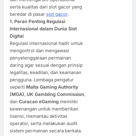
serta kualitas dari slot gacor yang
beredar di pasar
slot gacor
.
1. Peran Penting Regulasi
Internasional dalam Dunia Slot
Digital
Regulasi internasional hadir untuk
mengontrol dan mengawasi
penyelenggaraan permainan
daring agar sesuai dengan prinsip
legalitas, keadilan, dan keamanan
pengguna. Lembaga pengatur
seperti
Malta Gaming Authority
(MGA)
,
UK Gambling Commission
,
dan
Curacao eGaming
memiliki
kewenangan untuk memberikan
lisensi, memantau aktivitas
operator, serta melakukan audit
sistem permainan secara berkala.