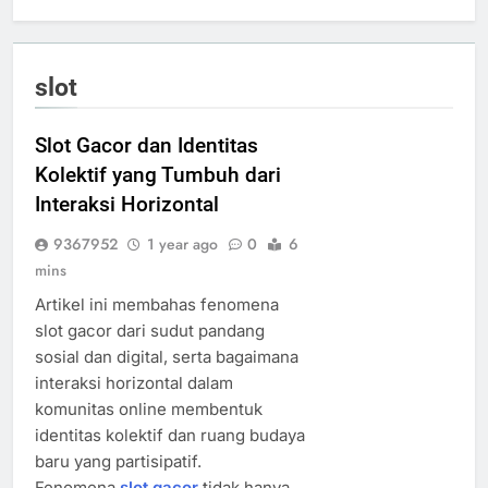
slot
Slot Gacor dan Identitas
Kolektif yang Tumbuh dari
Interaksi Horizontal
9367952
1 year ago
0
6
mins
Artikel ini membahas fenomena
slot gacor dari sudut pandang
sosial dan digital, serta bagaimana
interaksi horizontal dalam
komunitas online membentuk
identitas kolektif dan ruang budaya
baru yang partisipatif.
Fenomena
slot gacor
tidak hanya