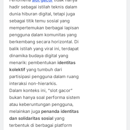
hadir sebagai istilah teknis dalam
dunia hiburan digital, tetapi juga
sebagai titik temu sosial yang
mempertemukan berbagai lapisan
pengguna dalam komunitas yang
berkembang secara horizontal. Di
balik istilah yang viral ini, terdapat
dinamika budaya digital yang
menarik: pembentukan
identitas
kolektif
yang tumbuh dari
partisipasi pengguna dalam ruang
interaksi non-hierarkis.
Dalam konteks ini, “slot gacor”
bukan hanya soal performa sistem
atau keberuntungan pengguna,
melainkan juga
penanda identitas
dan solidaritas sosial
yang
terbentuk di berbagai platform