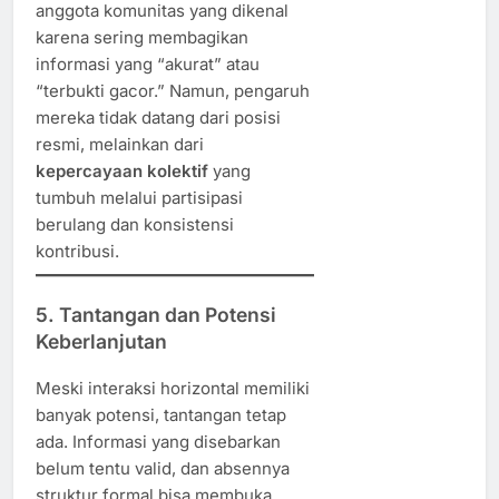
anggota komunitas yang dikenal
karena sering membagikan
informasi yang “akurat” atau
“terbukti gacor.” Namun, pengaruh
mereka tidak datang dari posisi
resmi, melainkan dari
kepercayaan kolektif
yang
tumbuh melalui partisipasi
berulang dan konsistensi
kontribusi.
5. Tantangan dan Potensi
Keberlanjutan
Meski interaksi horizontal memiliki
banyak potensi, tantangan tetap
ada. Informasi yang disebarkan
belum tentu valid, dan absennya
struktur formal bisa membuka