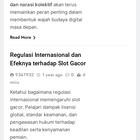
dan narasi kolektif
akan terus
memainkan peran penting dalam
membentuk wajah budaya digital
masa depan.
Read More
Regulasi Internasional dan
Efeknya terhadap Slot Gacor
9367952
1 year ago
0
6
mins
Ketahui bagaimana regulasi
internasional memengaruhi slot
gacor. Pelajari dampak lisensi
global, standar keamanan, dan
pengawasan hukum terhadap
keadilan serta kenyamanan
pemain.