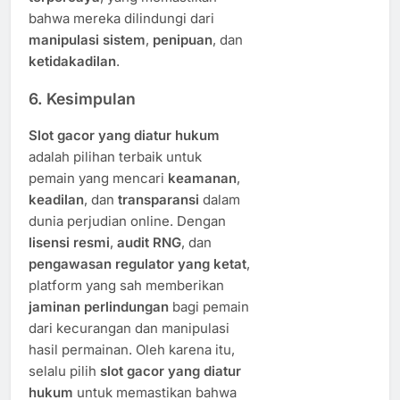
bahwa mereka dilindungi dari
manipulasi sistem
,
penipuan
, dan
ketidakadilan
.
6. Kesimpulan
Slot gacor yang diatur hukum
adalah pilihan terbaik untuk
pemain yang mencari
keamanan
,
keadilan
, dan
transparansi
dalam
dunia perjudian online. Dengan
lisensi resmi
,
audit RNG
, dan
pengawasan regulator yang ketat
,
platform yang sah memberikan
jaminan perlindungan
bagi pemain
dari kecurangan dan manipulasi
hasil permainan. Oleh karena itu,
selalu pilih
slot gacor yang diatur
hukum
untuk memastikan bahwa