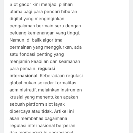
Slot gacor kini menjadi pilihan
utama bagi para pencari hiburan
digital yang menginginkan
pengalaman bermain seru dengan
peluang kemenangan yang tinggi.
Namun, di balik algoritma
permainan yang menggiurkan, ada
satu fondasi penting yang
menjamin keadilan dan keamanan
para pemain:
regulasi
internasional
. Keberadaan regulasi
global bukan sekadar formalitas
administratif, melainkan instrumen
krusial yang menentukan apakah
sebuah platform slot layak
dipercaya atau tidak. Artikel ini
akan membahas bagaimana
regulasi internasional berperan
dan memengaruhi operasional