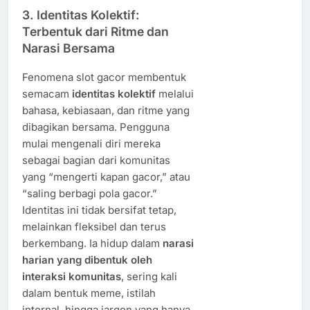
3. Identitas Kolektif:
Terbentuk dari Ritme dan
Narasi Bersama
Fenomena slot gacor membentuk
semacam
identitas kolektif
melalui
bahasa, kebiasaan, dan ritme yang
dibagikan bersama. Pengguna
mulai mengenali diri mereka
sebagai bagian dari komunitas
yang “mengerti kapan gacor,” atau
“saling berbagi pola gacor.”
Identitas ini tidak bersifat tetap,
melainkan fleksibel dan terus
berkembang. Ia hidup dalam
narasi
harian yang dibentuk oleh
interaksi komunitas
, sering kali
dalam bentuk meme, istilah
internal, hingga jargon yang hanya