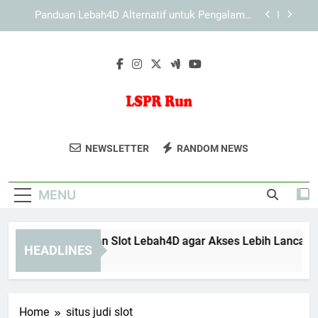
Skip
Slot Lebah4D Resmi dengan Sistem Navigasi
to
yang Ringkas untuk Akses Lebih Aman dan
Mudah Dipahami
content
LAE138 Login Aman untuk Pengguna yang
Mengutamakan Privasi
Cara Menggunakan Slot Lebah4D agar Akses
Lebih Lancar dan Nyaman
Panduan Lebah4D Alternatif untuk Pengalaman
Digital yang Lebih Lancar
LSPR Run
Bergabunglah Dalam Acara Olahraga
Slot Lebah4D Resmi dengan Sistem Navigasi
NEWSLETTER
RANDOM NEWS
yang Ringkas untuk Akses Lebih Aman dan
LSPR Run Dan Nikmati Pengalaman
Mudah Dipahami
LAE138 Login Aman untuk Pengguna yang
Berlari Bersama Komunitas Yang
Mengutamakan Privasi
MENU
Dinamis.
ra Menggunakan Slot Lebah4D agar Akses Lebih Lancar dan
HEADLINES
onths Ago
Home
situs judi slot