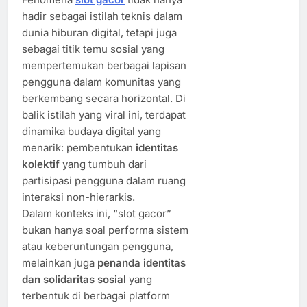
hadir sebagai istilah teknis dalam
dunia hiburan digital, tetapi juga
sebagai titik temu sosial yang
mempertemukan berbagai lapisan
pengguna dalam komunitas yang
berkembang secara horizontal. Di
balik istilah yang viral ini, terdapat
dinamika budaya digital yang
menarik: pembentukan
identitas
kolektif
yang tumbuh dari
partisipasi pengguna dalam ruang
interaksi non-hierarkis.
Dalam konteks ini, “slot gacor”
bukan hanya soal performa sistem
atau keberuntungan pengguna,
melainkan juga
penanda identitas
dan solidaritas sosial
yang
terbentuk di berbagai platform