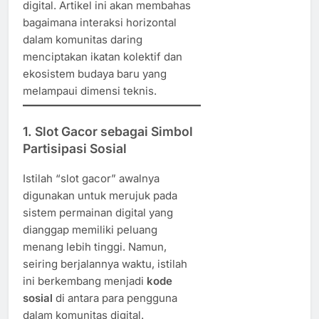
digital. Artikel ini akan membahas
bagaimana interaksi horizontal
dalam komunitas daring
menciptakan ikatan kolektif dan
ekosistem budaya baru yang
melampaui dimensi teknis.
1. Slot Gacor sebagai Simbol
Partisipasi Sosial
Istilah “slot gacor” awalnya
digunakan untuk merujuk pada
sistem permainan digital yang
dianggap memiliki peluang
menang lebih tinggi. Namun,
seiring berjalannya waktu, istilah
ini berkembang menjadi
kode
sosial
di antara para pengguna
dalam komunitas digital.