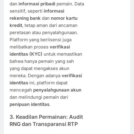
dan
informasi pribadi
pemain. Data
sensitif, seperti
informasi
rekening bank
dan
nomor kartu
kredit
, tetap aman dari ancaman
peretasan atau penyalahgunaan.
Platform yang berlisensi juga
melibatkan proses
verifikasi
identitas (KYC)
untuk memastikan
bahwa hanya pemain yang sah
yang dapat mengakses akun
mereka. Dengan adanya
verifikasi
identitas
ini, platform dapat
mencegah
penyalahgunaan akun
dan melindungi pemain dari
penipuan identitas
.
3. Keadilan Permainan: Audit
RNG dan Transparansi RTP