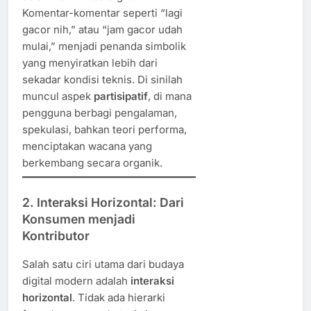
Komentar-komentar seperti “lagi
gacor nih,” atau “jam gacor udah
mulai,” menjadi penanda simbolik
yang menyiratkan lebih dari
sekadar kondisi teknis. Di sinilah
muncul aspek
partisipatif
, di mana
pengguna berbagi pengalaman,
spekulasi, bahkan teori performa,
menciptakan wacana yang
berkembang secara organik.
2. Interaksi Horizontal: Dari
Konsumen menjadi
Kontributor
Salah satu ciri utama dari budaya
digital modern adalah
interaksi
horizontal
. Tidak ada hierarki