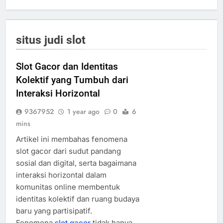
situs judi slot
Slot Gacor dan Identitas
Kolektif yang Tumbuh dari
Interaksi Horizontal
9367952
1 year ago
0
6
mins
Artikel ini membahas fenomena
slot gacor dari sudut pandang
sosial dan digital, serta bagaimana
interaksi horizontal dalam
komunitas online membentuk
identitas kolektif dan ruang budaya
baru yang partisipatif.
Fenomena
slot gacor
tidak hanya