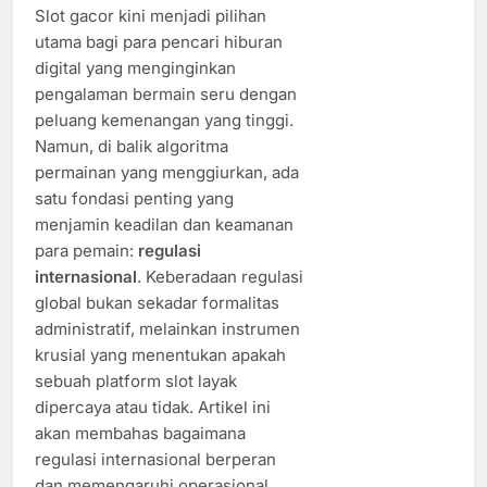
Slot gacor kini menjadi pilihan
utama bagi para pencari hiburan
digital yang menginginkan
pengalaman bermain seru dengan
peluang kemenangan yang tinggi.
Namun, di balik algoritma
permainan yang menggiurkan, ada
satu fondasi penting yang
menjamin keadilan dan keamanan
para pemain:
regulasi
internasional
. Keberadaan regulasi
global bukan sekadar formalitas
administratif, melainkan instrumen
krusial yang menentukan apakah
sebuah platform slot layak
dipercaya atau tidak. Artikel ini
akan membahas bagaimana
regulasi internasional berperan
dan memengaruhi operasional