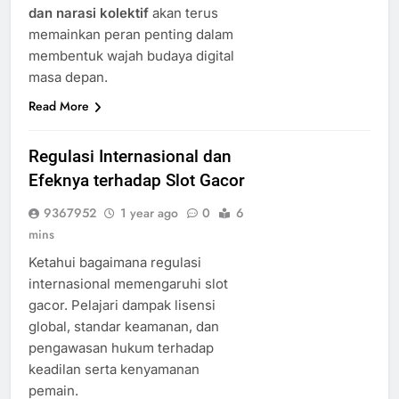
dan narasi kolektif
akan terus
memainkan peran penting dalam
membentuk wajah budaya digital
masa depan.
Read More
Regulasi Internasional dan
Efeknya terhadap Slot Gacor
9367952
1 year ago
0
6
mins
Ketahui bagaimana regulasi
internasional memengaruhi slot
gacor. Pelajari dampak lisensi
global, standar keamanan, dan
pengawasan hukum terhadap
keadilan serta kenyamanan
pemain.