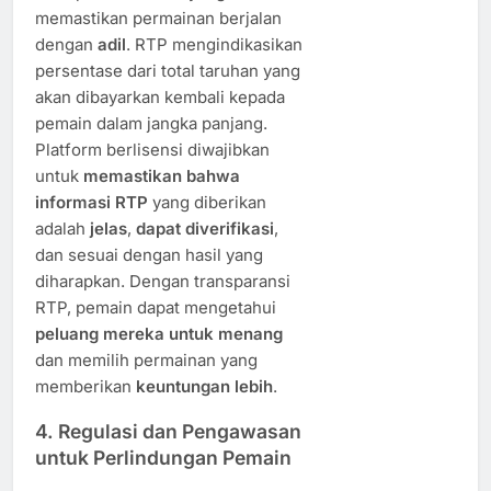
memastikan permainan berjalan
dengan
adil
. RTP mengindikasikan
persentase dari total taruhan yang
akan dibayarkan kembali kepada
pemain dalam jangka panjang.
Platform berlisensi diwajibkan
untuk
memastikan bahwa
informasi RTP
yang diberikan
adalah
jelas
,
dapat diverifikasi
,
dan sesuai dengan hasil yang
diharapkan. Dengan transparansi
RTP, pemain dapat mengetahui
peluang mereka untuk menang
dan memilih permainan yang
memberikan
keuntungan lebih
.
4. Regulasi dan Pengawasan
untuk Perlindungan Pemain