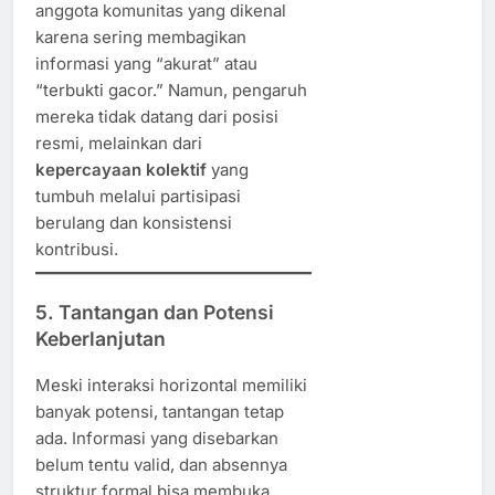
anggota komunitas yang dikenal
karena sering membagikan
informasi yang “akurat” atau
“terbukti gacor.” Namun, pengaruh
mereka tidak datang dari posisi
resmi, melainkan dari
kepercayaan kolektif
yang
tumbuh melalui partisipasi
berulang dan konsistensi
kontribusi.
5. Tantangan dan Potensi
Keberlanjutan
Meski interaksi horizontal memiliki
banyak potensi, tantangan tetap
ada. Informasi yang disebarkan
belum tentu valid, dan absennya
struktur formal bisa membuka