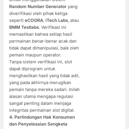
Random Number Generator
yang
diverifikasi oleh pihak ketiga
seperti
eCOGRA
,
iTech Labs
, atau
BMM Testlabs
. Verifikasi ini
memastikan bahwa setiap hasil
permainan benar-benar acak dan
tidak dapat dimanipulasi, baik oleh
pemain maupun operator.
Tanpa sistem verifikasi ini, slot
dapat diprogram untuk
menghasilkan hasil yang tidak adil,
yang pada akhirnya merugikan
pemain tanpa mereka sadari. Inilah
alasan utama mengapa regulasi
sangat penting dalam menjaga
integritas permainan slot digital.
4. Perlindungan Hak Konsumen
dan Penyelesaian Sengketa