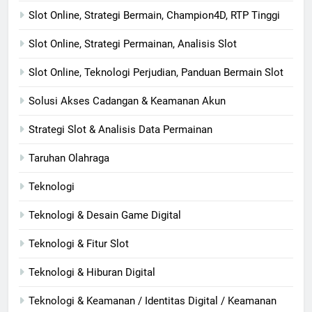
Slot Online, Strategi Bermain, Champion4D, RTP Tinggi
Slot Online, Strategi Permainan, Analisis Slot
Slot Online, Teknologi Perjudian, Panduan Bermain Slot
Solusi Akses Cadangan & Keamanan Akun
Strategi Slot & Analisis Data Permainan
Taruhan Olahraga
Teknologi
Teknologi & Desain Game Digital
Teknologi & Fitur Slot
Teknologi & Hiburan Digital
Teknologi & Keamanan / Identitas Digital / Keamanan