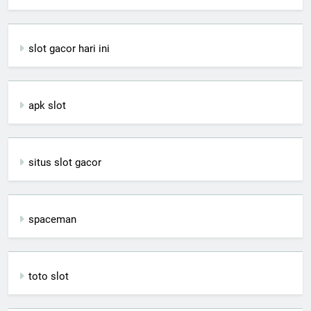
slot gacor hari ini
apk slot
situs slot gacor
spaceman
toto slot