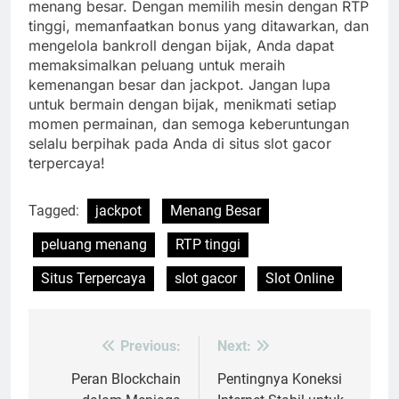
menang besar. Dengan memilih mesin dengan RTP
tinggi, memanfaatkan bonus yang ditawarkan, dan
mengelola bankroll dengan bijak, Anda dapat
memaksimalkan peluang untuk meraih
kemenangan besar dan jackpot. Jangan lupa
untuk bermain dengan bijak, menikmati setiap
momen permainan, dan semoga keberuntungan
selalu berpihak pada Anda di situs slot gacor
terpercaya!
Tagged:
jackpot
Menang Besar
peluang menang
RTP tinggi
Situs Terpercaya
slot gacor
Slot Online
Previous:
Next:
Post
navigation
Peran Blockchain
Pentingnya Koneksi