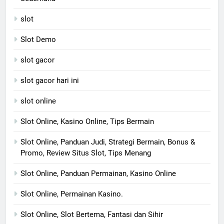
slot
Slot Demo
slot gacor
slot gacor hari ini
slot online
Slot Online, Kasino Online, Tips Bermain
Slot Online, Panduan Judi, Strategi Bermain, Bonus &
Promo, Review Situs Slot, Tips Menang
Slot Online, Panduan Permainan, Kasino Online
Slot Online, Permainan Kasino.
Slot Online, Slot Bertema, Fantasi dan Sihir