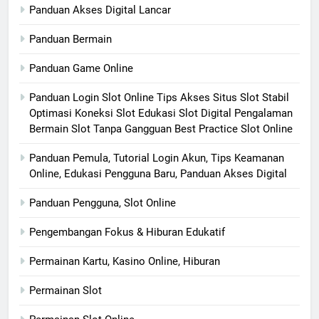
Panduan Akses Digital Lancar
Panduan Bermain
Panduan Game Online
Panduan Login Slot Online Tips Akses Situs Slot Stabil
Optimasi Koneksi Slot Edukasi Slot Digital Pengalaman
Bermain Slot Tanpa Gangguan Best Practice Slot Online
Panduan Pemula, Tutorial Login Akun, Tips Keamanan
Online, Edukasi Pengguna Baru, Panduan Akses Digital
Panduan Pengguna, Slot Online
Pengembangan Fokus & Hiburan Edukatif
Permainan Kartu, Kasino Online, Hiburan
Permainan Slot