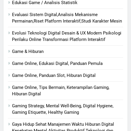
Edukasi Game / Analisis Statistik
Evaluasi Sistem Digital,Analisis Mekanisme
Permainan,Riset Platform Interaktif,Studi Karakter Mesin
Evolusi Teknologi Digital Desain & UX Modern Psikologi
Perilaku Online Transformasi Platform Interaktif
Game & Hiburan
Game Online, Edukasi Digital, Panduan Pemula
Game Online, Panduan Slot, Hiburan Digital
Game Online, Tips Bermain, Keterampilan Gaming,
Hiburan Digital
Gaming Strategy, Mental Well-Being, Digital Hygiene,
Gaming Etiquette, Healthy Gaming
Gaya Hidup Sehat Manajemen Waktu Hiburan Digital
Kesehatan Mental Aktivitas Produktif Teknologi dan