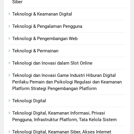
Siber
Teknologi & Keamanan Digital
Teknologi & Pengalaman Pengguna
Teknologi & Pengembangan Web
Teknologi & Permainan
Teknologi dan Inovasi dalam Slot Online
Teknologi dan Inovasi Game Industri Hiburan Digital
Perilaku Pemain dan Psikologi Regulasi dan Keamanan
Platform Strategi Pengembangan Platform
Teknologi Digital
Teknologi Digital, Keamanan Informasi, Privasi
Pengguna, Infrastruktur Platform, Tata Kelola Sistem
Teknologi Digital, Keamanan Siber, Akses Internet