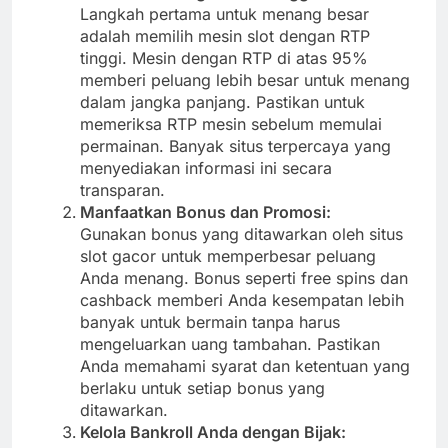
Langkah pertama untuk menang besar
adalah memilih mesin slot dengan RTP
tinggi. Mesin dengan RTP di atas 95%
memberi peluang lebih besar untuk menang
dalam jangka panjang. Pastikan untuk
memeriksa RTP mesin sebelum memulai
permainan. Banyak situs terpercaya yang
menyediakan informasi ini secara
transparan.
Manfaatkan Bonus dan Promosi:
Gunakan bonus yang ditawarkan oleh situs
slot gacor untuk memperbesar peluang
Anda menang. Bonus seperti free spins dan
cashback memberi Anda kesempatan lebih
banyak untuk bermain tanpa harus
mengeluarkan uang tambahan. Pastikan
Anda memahami syarat dan ketentuan yang
berlaku untuk setiap bonus yang
ditawarkan.
Kelola Bankroll Anda dengan Bijak: