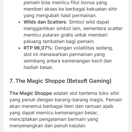
pemain bisa memicu fitur bonus yang
memberi akses ke berbagai kekuatan sihir
yang mengubah hasil permainan.
Wilds dan Scatters
: Simbol wild dapat
menggantikan simbol lain, sementara scatter
memicu putaran gratis untuk memberi
peluang tambahan bagi pemain.
RTP 96,07%
: Dengan volatilitas sedang,
slot ini menawarkan permainan yang
seimbang antara kemenangan kecil dan
hadiah besar.
7. The Magic Shoppe (Betsoft Gaming)
The Magic Shoppe
adalah slot bertema toko sihir
yang penuh dengan barang-barang magis. Pemain
akan menemui berbagai item dan ramuan ajaib
yang dapat memicu kemenangan besar,
menciptakan pengalaman bermain yang
menyenangkan dan penuh kejutan.