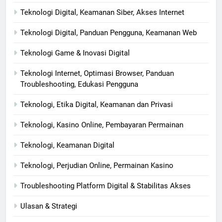
Teknologi Digital, Keamanan Siber, Akses Internet
Teknologi Digital, Panduan Pengguna, Keamanan Web
Teknologi Game & Inovasi Digital
Teknologi Internet, Optimasi Browser, Panduan
Troubleshooting, Edukasi Pengguna
Teknologi, Etika Digital, Keamanan dan Privasi
Teknologi, Kasino Online, Pembayaran Permainan
Teknologi, Keamanan Digital
Teknologi, Perjudian Online, Permainan Kasino
Troubleshooting Platform Digital & Stabilitas Akses
Ulasan & Strategi