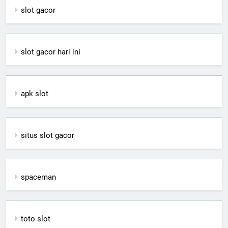
slot gacor
slot gacor hari ini
apk slot
situs slot gacor
spaceman
toto slot