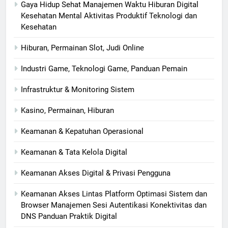
Gaya Hidup Sehat Manajemen Waktu Hiburan Digital
Kesehatan Mental Aktivitas Produktif Teknologi dan
Kesehatan
Hiburan, Permainan Slot, Judi Online
Industri Game, Teknologi Game, Panduan Pemain
Infrastruktur & Monitoring Sistem
Kasino, Permainan, Hiburan
Keamanan & Kepatuhan Operasional
Keamanan & Tata Kelola Digital
Keamanan Akses Digital & Privasi Pengguna
Keamanan Akses Lintas Platform Optimasi Sistem dan
Browser Manajemen Sesi Autentikasi Konektivitas dan
DNS Panduan Praktik Digital