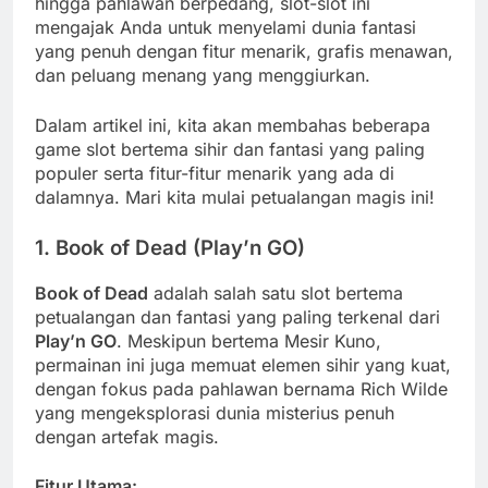
hingga pahlawan berpedang, slot-slot ini
mengajak Anda untuk menyelami dunia fantasi
yang penuh dengan fitur menarik, grafis menawan,
dan peluang menang yang menggiurkan.
Dalam artikel ini, kita akan membahas beberapa
game slot bertema sihir dan fantasi yang paling
populer serta fitur-fitur menarik yang ada di
dalamnya. Mari kita mulai petualangan magis ini!
1. Book of Dead (Play’n GO)
Book of Dead
adalah salah satu slot bertema
petualangan dan fantasi yang paling terkenal dari
Play’n GO
. Meskipun bertema Mesir Kuno,
permainan ini juga memuat elemen sihir yang kuat,
dengan fokus pada pahlawan bernama Rich Wilde
yang mengeksplorasi dunia misterius penuh
dengan artefak magis.
Fitur Utama: