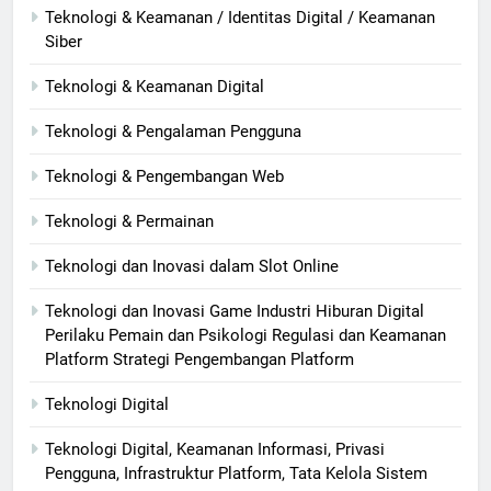
Teknologi & Keamanan / Identitas Digital / Keamanan
Siber
Teknologi & Keamanan Digital
Teknologi & Pengalaman Pengguna
Teknologi & Pengembangan Web
Teknologi & Permainan
Teknologi dan Inovasi dalam Slot Online
Teknologi dan Inovasi Game Industri Hiburan Digital
Perilaku Pemain dan Psikologi Regulasi dan Keamanan
Platform Strategi Pengembangan Platform
Teknologi Digital
Teknologi Digital, Keamanan Informasi, Privasi
Pengguna, Infrastruktur Platform, Tata Kelola Sistem