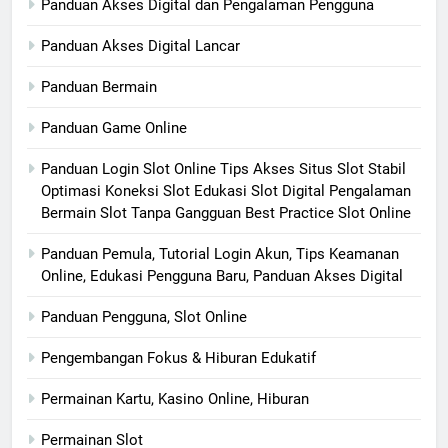
Panduan Akses Digital dan Pengalaman Pengguna
Panduan Akses Digital Lancar
Panduan Bermain
Panduan Game Online
Panduan Login Slot Online Tips Akses Situs Slot Stabil
Optimasi Koneksi Slot Edukasi Slot Digital Pengalaman
Bermain Slot Tanpa Gangguan Best Practice Slot Online
Panduan Pemula, Tutorial Login Akun, Tips Keamanan
Online, Edukasi Pengguna Baru, Panduan Akses Digital
Panduan Pengguna, Slot Online
Pengembangan Fokus & Hiburan Edukatif
Permainan Kartu, Kasino Online, Hiburan
Permainan Slot