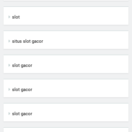
slot
situs slot gacor
slot gacor
slot gacor
slot gacor