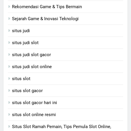
Rekomendasi Game & Tips Bermain
Sejarah Game & Inovasi Teknologi
situs judi
situs judi slot
situs judi slot gacor
situs judi slot online
situs slot
situs slot gacor
situs slot gacor hari ini
situs slot online resmi
Situs Slot Ramah Pemain, Tips Pemula Slot Online,