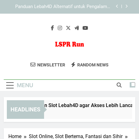
Skip
Slot Lebah4D Resmi dengan Sistem Navigasi
to
yang Ringkas untuk Akses Lebih Aman dan
Mudah Dipahami
content
LAE138 Login Aman untuk Pengguna yang
Mengutamakan Privasi
Cara Menggunakan Slot Lebah4D agar Akses
Lebih Lancar dan Nyaman
Panduan Lebah4D Alternatif untuk Pengalaman
Digital yang Lebih Lancar
LSPR Run
Bergabunglah Dalam Acara Olahraga
Slot Lebah4D Resmi dengan Sistem Navigasi
NEWSLETTER
RANDOM NEWS
yang Ringkas untuk Akses Lebih Aman dan
LSPR Run Dan Nikmati Pengalaman
Mudah Dipahami
LAE138 Login Aman untuk Pengguna yang
Berlari Bersama Komunitas Yang
Mengutamakan Privasi
MENU
Dinamis.
ra Menggunakan Slot Lebah4D agar Akses Lebih Lancar dan
HEADLINES
Months Ago
Home
Slot Online, Slot Bertema, Fantasi dan Sihir