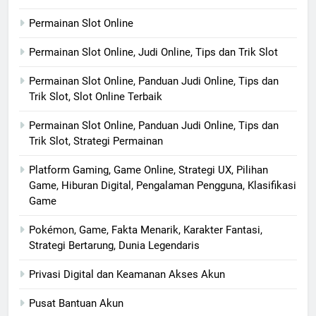
Permainan Slot Online
Permainan Slot Online, Judi Online, Tips dan Trik Slot
Permainan Slot Online, Panduan Judi Online, Tips dan
Trik Slot, Slot Online Terbaik
Permainan Slot Online, Panduan Judi Online, Tips dan
Trik Slot, Strategi Permainan
Platform Gaming, Game Online, Strategi UX, Pilihan
Game, Hiburan Digital, Pengalaman Pengguna, Klasifikasi
Game
Pokémon, Game, Fakta Menarik, Karakter Fantasi,
Strategi Bertarung, Dunia Legendaris
Privasi Digital dan Keamanan Akses Akun
Pusat Bantuan Akun