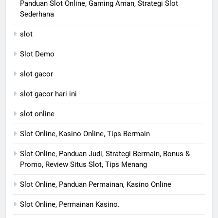
Panduan Slot Online, Gaming Aman, Strategi Slot
Sederhana
slot
Slot Demo
slot gacor
slot gacor hari ini
slot online
Slot Online, Kasino Online, Tips Bermain
Slot Online, Panduan Judi, Strategi Bermain, Bonus &
Promo, Review Situs Slot, Tips Menang
Slot Online, Panduan Permainan, Kasino Online
Slot Online, Permainan Kasino.