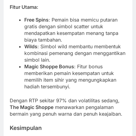
Fitur Utama:
Free Spins
: Pemain bisa memicu putaran
gratis dengan simbol scatter untuk
mendapatkan kesempatan menang tanpa
biaya tambahan.
Wilds
: Simbol wild membantu membentuk
kombinasi pemenang dengan menggantikan
simbol lain.
Magic Shoppe Bonus
: Fitur bonus
memberikan pemain kesempatan untuk
memilih item sihir yang mengungkapkan
hadiah tersembunyi.
Dengan RTP sekitar 97% dan volatilitas sedang,
The Magic Shoppe
menawarkan pengalaman
bermain yang penuh warna dan penuh keajaiban.
Kesimpulan