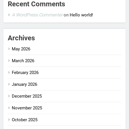
Recent Comments
A WordPress Commenter
on
Hello world!
Archives
May 2026
March 2026
February 2026
January 2026
December 2025
November 2025
October 2025