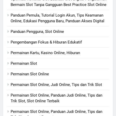
Bermain Slot Tanpa Gangguan Best Practice Slot Online
Panduan Pemula, Tutorial Login Akun, Tips Keamanan
Online, Edukasi Pengguna Baru, Panduan Akses Digital
Panduan Pengguna, Slot Online
Pengembangan Fokus & Hiburan Edukatif
Permainan Kartu, Kasino Online, Hiburan
Permainan Slot
Permainan Slot Online
Permainan Slot Online, Judi Online, Tips dan Trik Slot
Permainan Slot Online, Panduan Judi Online, Tips dan
Trik Slot, Slot Online Terbaik
Permainan Slot Online, Panduan Judi Online, Tips dan