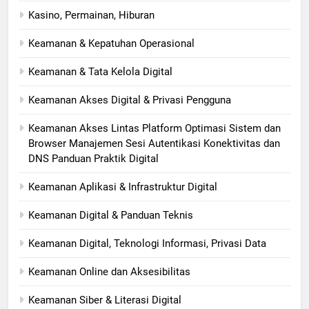
Kasino, Permainan, Hiburan
Keamanan & Kepatuhan Operasional
Keamanan & Tata Kelola Digital
Keamanan Akses Digital & Privasi Pengguna
Keamanan Akses Lintas Platform Optimasi Sistem dan
Browser Manajemen Sesi Autentikasi Konektivitas dan
DNS Panduan Praktik Digital
Keamanan Aplikasi & Infrastruktur Digital
Keamanan Digital & Panduan Teknis
Keamanan Digital, Teknologi Informasi, Privasi Data
Keamanan Online dan Aksesibilitas
Keamanan Siber & Literasi Digital