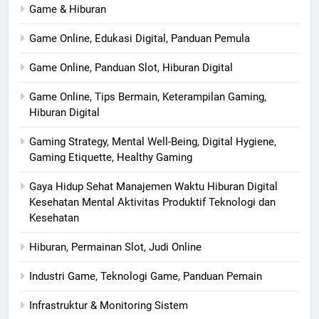
Game & Hiburan
Game Online, Edukasi Digital, Panduan Pemula
Game Online, Panduan Slot, Hiburan Digital
Game Online, Tips Bermain, Keterampilan Gaming,
Hiburan Digital
Gaming Strategy, Mental Well-Being, Digital Hygiene,
Gaming Etiquette, Healthy Gaming
Gaya Hidup Sehat Manajemen Waktu Hiburan Digital
Kesehatan Mental Aktivitas Produktif Teknologi dan
Kesehatan
Hiburan, Permainan Slot, Judi Online
Industri Game, Teknologi Game, Panduan Pemain
Infrastruktur & Monitoring Sistem