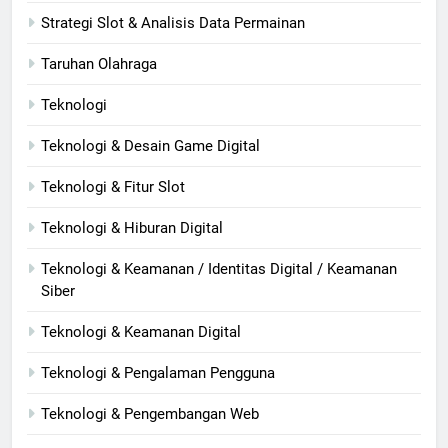
Strategi Slot & Analisis Data Permainan
Taruhan Olahraga
Teknologi
Teknologi & Desain Game Digital
Teknologi & Fitur Slot
Teknologi & Hiburan Digital
Teknologi & Keamanan / Identitas Digital / Keamanan
Siber
Teknologi & Keamanan Digital
Teknologi & Pengalaman Pengguna
Teknologi & Pengembangan Web