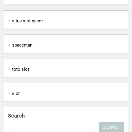
situs slot gacor
spaceman
toto slot
slot
Search
SEARCH