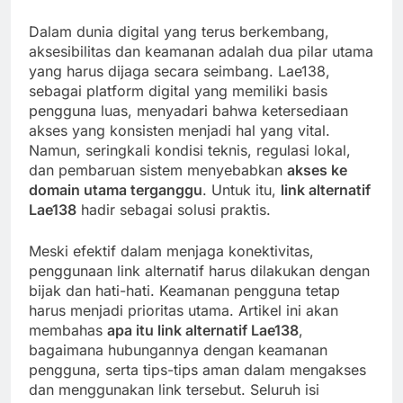
Dalam dunia digital yang terus berkembang,
aksesibilitas dan keamanan adalah dua pilar utama
yang harus dijaga secara seimbang. Lae138,
sebagai platform digital yang memiliki basis
pengguna luas, menyadari bahwa ketersediaan
akses yang konsisten menjadi hal yang vital.
Namun, seringkali kondisi teknis, regulasi lokal,
dan pembaruan sistem menyebabkan
akses ke
domain utama terganggu
. Untuk itu,
link alternatif
Lae138
hadir sebagai solusi praktis.
Meski efektif dalam menjaga konektivitas,
penggunaan link alternatif harus dilakukan dengan
bijak dan hati-hati. Keamanan pengguna tetap
harus menjadi prioritas utama. Artikel ini akan
membahas
apa itu link alternatif Lae138
,
bagaimana hubungannya dengan keamanan
pengguna, serta tips-tips aman dalam mengakses
dan menggunakan link tersebut. Seluruh isi