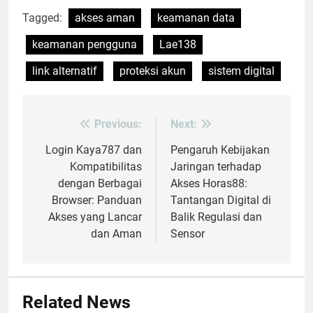
Tagged:
akses aman
keamanan data
keamanan pengguna
Lae138
link alternatif
proteksi akun
sistem digital
Previous:
Next:
Post
navigation
Login Kaya787 dan
Pengaruh Kebijakan
Kompatibilitas
Jaringan terhadap
dengan Berbagai
Akses Horas88:
Browser: Panduan
Tantangan Digital di
Akses yang Lancar
Balik Regulasi dan
dan Aman
Sensor
Related News