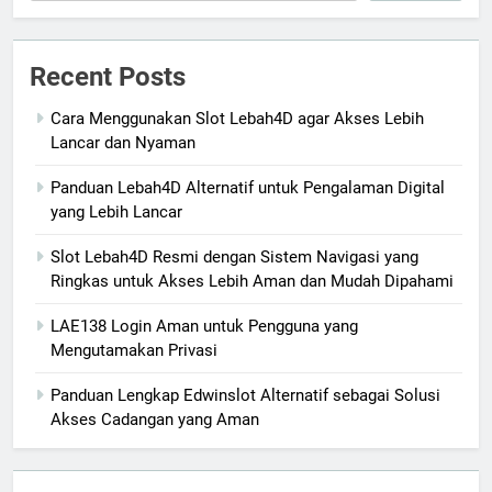
Recent Posts
Cara Menggunakan Slot Lebah4D agar Akses Lebih
Lancar dan Nyaman
Panduan Lebah4D Alternatif untuk Pengalaman Digital
yang Lebih Lancar
Slot Lebah4D Resmi dengan Sistem Navigasi yang
Ringkas untuk Akses Lebih Aman dan Mudah Dipahami
LAE138 Login Aman untuk Pengguna yang
Mengutamakan Privasi
Panduan Lengkap Edwinslot Alternatif sebagai Solusi
Akses Cadangan yang Aman