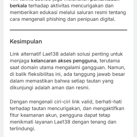
berkala
terhadap aktivitas mencurigakan dan
memberikan edukasi melalui saluran resmi tentang
cara mengenali phishing dan penipuan digital.
Kesimpulan
Link alternatif Lae138 adalah solusi penting untuk
menjaga
kelancaran akses pengguna
, terutama
saat domain utama mengalami gangguan. Namun,
di balik fleksibilitas ini, ada tanggung jawab besar
dalam memastikan bahwa setiap tautan yang
dikunjungi adalah aman dan resmi.
Dengan mengenali ciri-ciri link valid, berhati-hati
terhadap tautan mencurigakan, dan mengaktifkan
fitur keamanan akun, pengguna dapat tetap
menikmati layanan Lae138 dengan tenang dan
terlindungi.