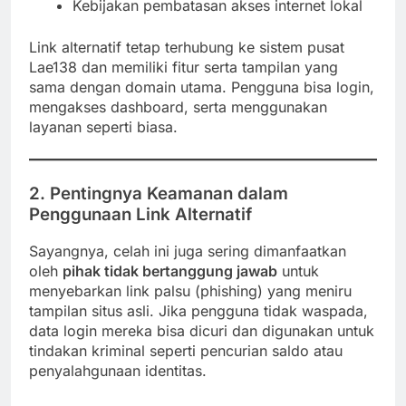
Kebijakan pembatasan akses internet lokal
Link alternatif tetap terhubung ke sistem pusat
Lae138 dan memiliki fitur serta tampilan yang
sama dengan domain utama. Pengguna bisa login,
mengakses dashboard, serta menggunakan
layanan seperti biasa.
2. Pentingnya Keamanan dalam
Penggunaan Link Alternatif
Sayangnya, celah ini juga sering dimanfaatkan
oleh
pihak tidak bertanggung jawab
untuk
menyebarkan link palsu (phishing) yang meniru
tampilan situs asli. Jika pengguna tidak waspada,
data login mereka bisa dicuri dan digunakan untuk
tindakan kriminal seperti pencurian saldo atau
penyalahgunaan identitas.