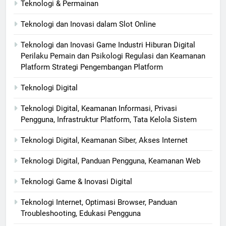
Teknologi & Permainan
Teknologi dan Inovasi dalam Slot Online
Teknologi dan Inovasi Game Industri Hiburan Digital
Perilaku Pemain dan Psikologi Regulasi dan Keamanan
Platform Strategi Pengembangan Platform
Teknologi Digital
Teknologi Digital, Keamanan Informasi, Privasi
Pengguna, Infrastruktur Platform, Tata Kelola Sistem
Teknologi Digital, Keamanan Siber, Akses Internet
Teknologi Digital, Panduan Pengguna, Keamanan Web
Teknologi Game & Inovasi Digital
Teknologi Internet, Optimasi Browser, Panduan
Troubleshooting, Edukasi Pengguna