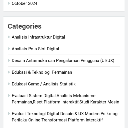
October 2024
Categories
Analisis Infrastruktur Digital
Analisis Pola Slot Digital
Desain Antarmuka dan Pengalaman Pengguna (UI/UX)
Edukasi & Teknologi Permainan
Edukasi Game / Analisis Statistik
Evaluasi Sistem Digital,Analisis Mekanisme
Permainan,Riset Platform Interaktif,Studi Karakter Mesin
Evolusi Teknologi Digital Desain & UX Modern Psikologi
Perilaku Online Transformasi Platform Interaktif