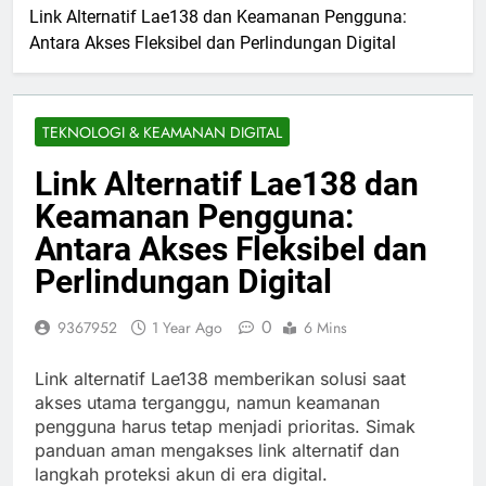
Link Alternatif Lae138 dan Keamanan Pengguna:
Antara Akses Fleksibel dan Perlindungan Digital
TEKNOLOGI & KEAMANAN DIGITAL
Link Alternatif Lae138 dan
Keamanan Pengguna:
Antara Akses Fleksibel dan
Perlindungan Digital
0
9367952
1 Year Ago
6 Mins
Link alternatif Lae138 memberikan solusi saat
akses utama terganggu, namun keamanan
pengguna harus tetap menjadi prioritas. Simak
panduan aman mengakses link alternatif dan
langkah proteksi akun di era digital.