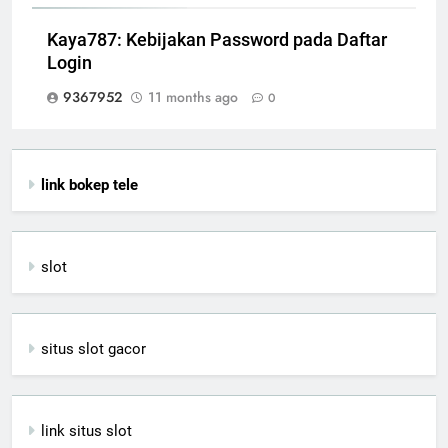
Kaya787: Kebijakan Password pada Daftar
Login
9367952
11 months ago
0
link bokep tele
slot
situs slot gacor
link situs slot