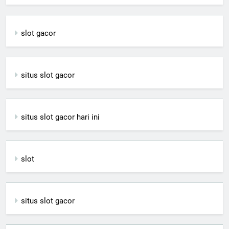
slot gacor
situs slot gacor
situs slot gacor hari ini
slot
situs slot gacor