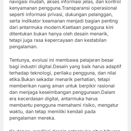
navigasi mudah, akses informasi jelas, dan kontrol
kenyamanan pengguna.Transparansi operasional
seperti informasi privasi, dukungan pelanggan,
serta indikator keamanan menjadi bagian penting
dari antarmuka modern.Ksetiaan pengguna kini
ditentukan bukan hanya oleh desain menarik,
tetapi juga rasa kepercayaan dan kestabilan
pengalaman.
Tentunya, evolusi ini membawa pelajaran besar
bagi industri digital.Desain yang baik harus adaptif
terhadap teknologi, perilaku pengguna, dan nilai
etika.Bukan sekadar menarik perhatian, tetapi
memberikan ruang aman untuk berpikir rasional
dan menjaga keseimbangan penggunaan.Dalam
era kecerdasan digital, antarmuka harus
membantu pengguna memahami risiko, mengatur
waktu, dan tetap memiliki kendali pada
pengalaman mereka.