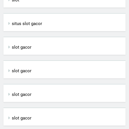
situs slot gacor
slot gacor
slot gacor
slot gacor
slot gacor