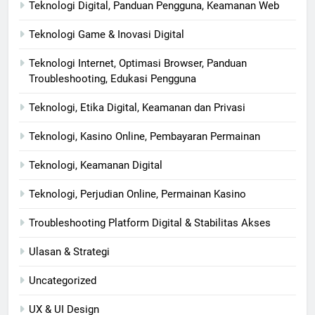
Teknologi Digital, Panduan Pengguna, Keamanan Web
Teknologi Game & Inovasi Digital
Teknologi Internet, Optimasi Browser, Panduan
Troubleshooting, Edukasi Pengguna
Teknologi, Etika Digital, Keamanan dan Privasi
Teknologi, Kasino Online, Pembayaran Permainan
Teknologi, Keamanan Digital
Teknologi, Perjudian Online, Permainan Kasino
Troubleshooting Platform Digital & Stabilitas Akses
Ulasan & Strategi
Uncategorized
UX & UI Design