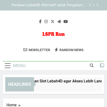
Digital yang Lebih Lancar
Skip
Slot Lebah4D Resmi dengan Sistem Navigasi
to
yang Ringkas untuk Akses Lebih Aman dan
content
Mudah Dipahami
LAE138 Login Aman untuk Pengguna yang
Mengutamakan Privasi
Cara Menggunakan Slot Lebah4D agar Akses
Lebih Lancar dan Nyaman
Panduan Lebah4D Alternatif untuk Pengalaman
Digital yang Lebih Lancar
LSPR Run
Bergabunglah Dalam Acara Olahraga
Slot Lebah4D Resmi dengan Sistem Navigasi
NEWSLETTER
RANDOM NEWS
yang Ringkas untuk Akses Lebih Aman dan
LSPR Run Dan Nikmati Pengalaman
Mudah Dipahami
Berlari Bersama Komunitas Yang
LAE138 Login Aman untuk Pengguna yang
Mengutamakan Privasi
MENU
Dinamis.
Cara Menggunakan Slot Lebah4D agar Akses Lebih Lancar d
HEADLINES
3 Months Ago
Home