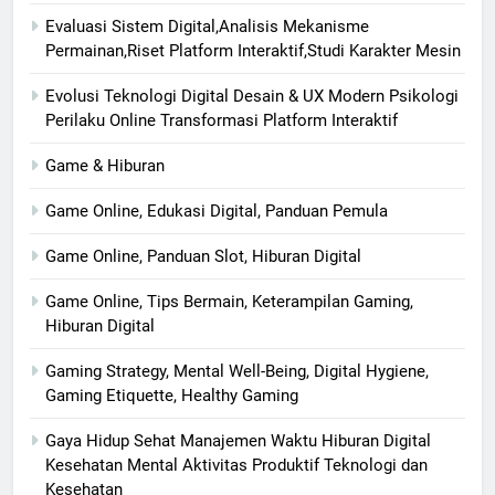
Evaluasi Sistem Digital,Analisis Mekanisme
Permainan,Riset Platform Interaktif,Studi Karakter Mesin
Evolusi Teknologi Digital Desain & UX Modern Psikologi
Perilaku Online Transformasi Platform Interaktif
Game & Hiburan
Game Online, Edukasi Digital, Panduan Pemula
Game Online, Panduan Slot, Hiburan Digital
Game Online, Tips Bermain, Keterampilan Gaming,
Hiburan Digital
Gaming Strategy, Mental Well-Being, Digital Hygiene,
Gaming Etiquette, Healthy Gaming
Gaya Hidup Sehat Manajemen Waktu Hiburan Digital
Kesehatan Mental Aktivitas Produktif Teknologi dan
Kesehatan