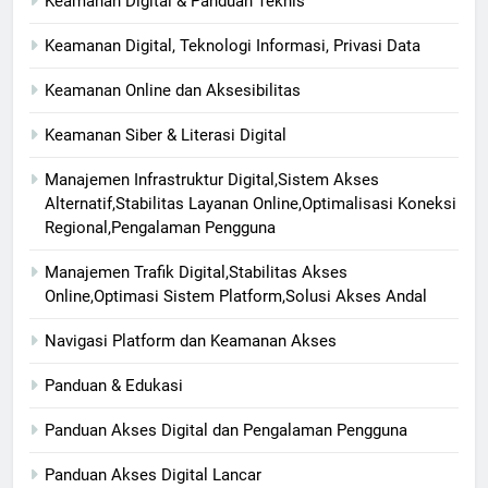
Keamanan Digital & Panduan Teknis
Keamanan Digital, Teknologi Informasi, Privasi Data
Keamanan Online dan Aksesibilitas
Keamanan Siber & Literasi Digital
Manajemen Infrastruktur Digital,Sistem Akses
Alternatif,Stabilitas Layanan Online,Optimalisasi Koneksi
Regional,Pengalaman Pengguna
Manajemen Trafik Digital,Stabilitas Akses
Online,Optimasi Sistem Platform,Solusi Akses Andal
Navigasi Platform dan Keamanan Akses
Panduan & Edukasi
Panduan Akses Digital dan Pengalaman Pengguna
Panduan Akses Digital Lancar