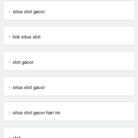
situs slot gacor
link situs slot
slot gacor
situs slot gacor
situs slot gacor hari ini
slot