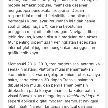
mobile semakin populer, memaksa desainer
mengadopsi pendekatan responsif.Desain
responsif ini memberi fleksibilitas tampilan di
berbagai ukuran layar.Perubahan ini tidak hanya
soal UI tetapi juga UX, karena kebutuhan
pengguna menjadi lebih beragam.Navigasi dibuat
lebih ringkas, konten disusun modular, dan akses
fitur penting dipermudah.Peningkatan kecepatan
internet global juga memungkinkan penggunaan
grafik lebih kaya.
Memasuki 2016–2018, tren modernisasi antarmuka
semakin matang.Platform mulai memanfaatkan
ikon minimalis, warna gelap premium, efek cahaya
halus, serta elemen 3D ringan.Transisi halaman
dibuat lebih mulus, dan pengalaman pemain
difokuskan pada kenyamanan serta keterlibatan
visual.Banyak situs mengadopsi
dashboard layout
seperti aplikasi digital modern, membuat navigasi
lebih intuitif.Namun, tantangan muncul dari sisi