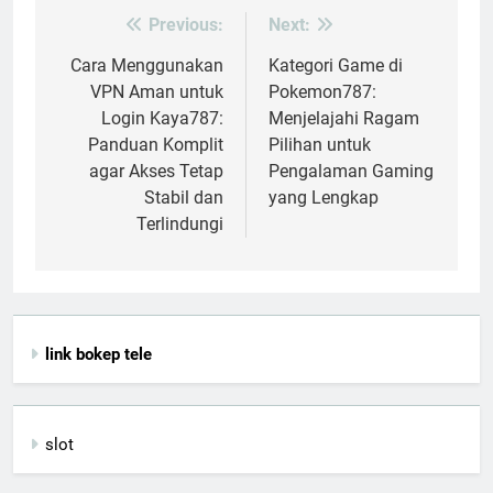
Previous:
Next:
Post
navigation
Cara Menggunakan
Kategori Game di
VPN Aman untuk
Pokemon787:
Login Kaya787:
Menjelajahi Ragam
Panduan Komplit
Pilihan untuk
agar Akses Tetap
Pengalaman Gaming
Stabil dan
yang Lengkap
Terlindungi
link bokep tele
slot