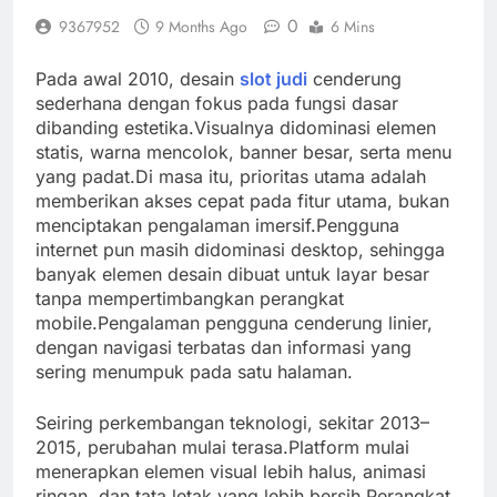
0
9367952
9 Months Ago
6 Mins
Pada awal 2010, desain
slot judi
cenderung
sederhana dengan fokus pada fungsi dasar
dibanding estetika.Visualnya didominasi elemen
statis, warna mencolok, banner besar, serta menu
yang padat.Di masa itu, prioritas utama adalah
memberikan akses cepat pada fitur utama, bukan
menciptakan pengalaman imersif.Pengguna
internet pun masih didominasi desktop, sehingga
banyak elemen desain dibuat untuk layar besar
tanpa mempertimbangkan perangkat
mobile.Pengalaman pengguna cenderung linier,
dengan navigasi terbatas dan informasi yang
sering menumpuk pada satu halaman.
Seiring perkembangan teknologi, sekitar 2013–
2015, perubahan mulai terasa.Platform mulai
menerapkan elemen visual lebih halus, animasi
ringan, dan tata letak yang lebih bersih.Perangkat