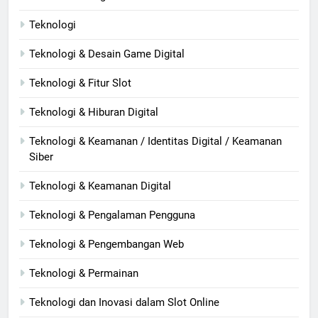
Teknologi
Teknologi & Desain Game Digital
Teknologi & Fitur Slot
Teknologi & Hiburan Digital
Teknologi & Keamanan / Identitas Digital / Keamanan
Siber
Teknologi & Keamanan Digital
Teknologi & Pengalaman Pengguna
Teknologi & Pengembangan Web
Teknologi & Permainan
Teknologi dan Inovasi dalam Slot Online