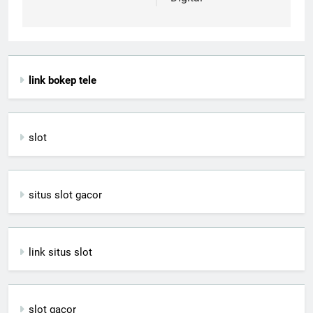
link bokep tele
slot
situs slot gacor
link situs slot
slot gacor