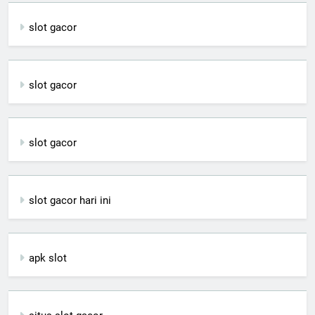
slot gacor
slot gacor
slot gacor
slot gacor hari ini
apk slot