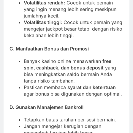
Volatilitas rendah:
Cocok untuk pemain
yang ingin menang lebih sering meskipun
jumlahnya kecil.
Volatilitas tinggi:
Cocok untuk pemain yang
mengejar jackpot besar tetapi dengan risiko
kekalahan lebih tinggi.
C. Manfaatkan Bonus dan Promosi
Banyak kasino online menawarkan
free
spin, cashback, dan bonus deposit
yang
bisa meningkatkan saldo bermain Anda
tanpa risiko tambahan.
Pastikan membaca
syarat dan ketentuan
agar bonus bisa digunakan dengan optimal.
D. Gunakan Manajemen Bankroll
Tetapkan batas taruhan per sesi bermain.
Jangan mengejar kerugian dengan
menambah taruhan lebih besar.