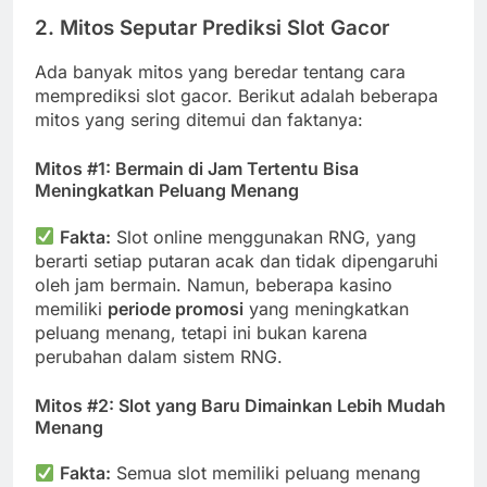
2. Mitos Seputar Prediksi Slot Gacor
Ada banyak mitos yang beredar tentang cara
memprediksi slot gacor. Berikut adalah beberapa
mitos yang sering ditemui dan faktanya:
Mitos #1: Bermain di Jam Tertentu Bisa
Meningkatkan Peluang Menang
Fakta:
Slot online menggunakan RNG, yang
berarti setiap putaran acak dan tidak dipengaruhi
oleh jam bermain. Namun, beberapa kasino
memiliki
periode promosi
yang meningkatkan
peluang menang, tetapi ini bukan karena
perubahan dalam sistem RNG.
Mitos #2: Slot yang Baru Dimainkan Lebih Mudah
Menang
Fakta:
Semua slot memiliki peluang menang