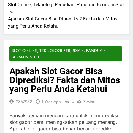
Slot Online, Teknologi Perjudian, Panduan Bermain Slot
Apakah Slot Gacor Bisa Diprediksi? Fakta dan Mitos
yang Perlu Anda Ketahui
SLOT ONLINE, TEKNOLOGI PERJUDIAN, PANDUAN
BERMAIN SLOT
Apakah Slot Gacor Bisa
Diprediksi? Fakta dan Mitos
yang Perlu Anda Ketahui
0
9367952
1 Year Ago
7 Mins
Banyak pemain mencari cara untuk memprediksi
slot gacor demi meningkatkan peluang menang.
Apakah slot gacor bisa benar-benar diprediksi,