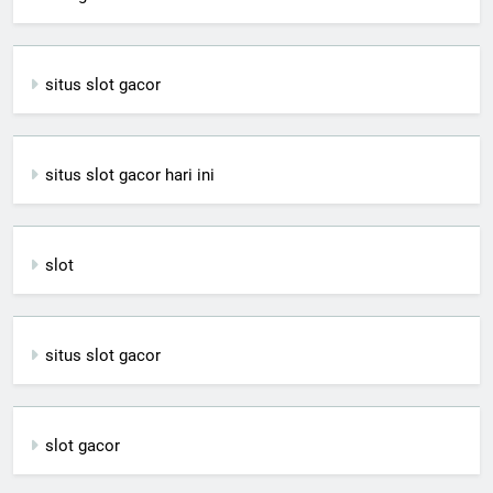
situs slot gacor
situs slot gacor hari ini
slot
situs slot gacor
slot gacor