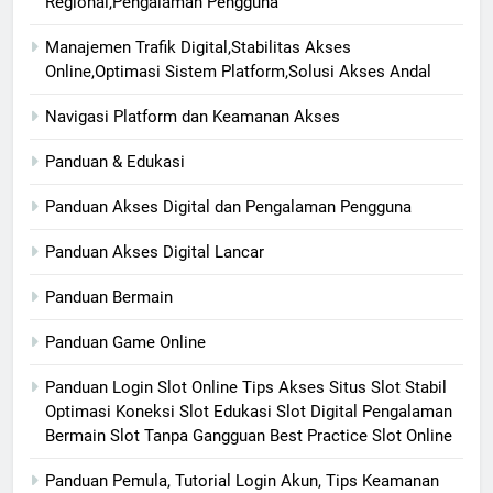
Regional,Pengalaman Pengguna
Manajemen Trafik Digital,Stabilitas Akses
Online,Optimasi Sistem Platform,Solusi Akses Andal
Navigasi Platform dan Keamanan Akses
Panduan & Edukasi
Panduan Akses Digital dan Pengalaman Pengguna
Panduan Akses Digital Lancar
Panduan Bermain
Panduan Game Online
Panduan Login Slot Online Tips Akses Situs Slot Stabil
Optimasi Koneksi Slot Edukasi Slot Digital Pengalaman
Bermain Slot Tanpa Gangguan Best Practice Slot Online
Panduan Pemula, Tutorial Login Akun, Tips Keamanan