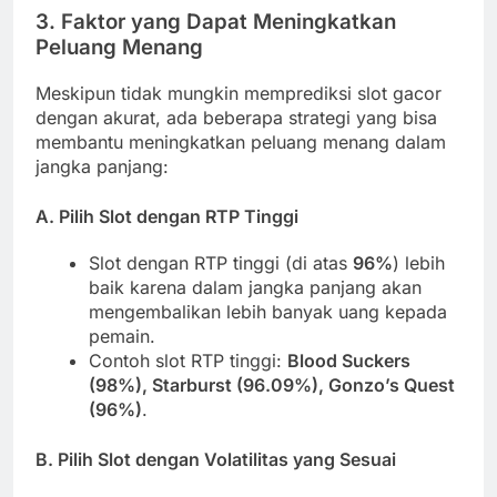
3. Faktor yang Dapat Meningkatkan
Peluang Menang
Meskipun tidak mungkin memprediksi slot gacor
dengan akurat, ada beberapa strategi yang bisa
membantu meningkatkan peluang menang dalam
jangka panjang:
A. Pilih Slot dengan RTP Tinggi
Slot dengan RTP tinggi (di atas
96%
) lebih
baik karena dalam jangka panjang akan
mengembalikan lebih banyak uang kepada
pemain.
Contoh slot RTP tinggi:
Blood Suckers
(98%), Starburst (96.09%), Gonzo’s Quest
(96%)
.
B. Pilih Slot dengan Volatilitas yang Sesuai