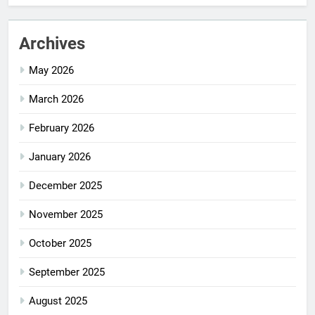
Archives
May 2026
March 2026
February 2026
January 2026
December 2025
November 2025
October 2025
September 2025
August 2025