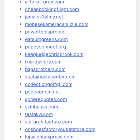
e-toro-forex.com
cheapbookingflight.com
jamalek3almy.net
mobesekameracanliizle.com
powertoolspro.net
eatsumgreens.com
puppyconnect.org
keepjudgechrisbrook.com
ixiartgallery.com
bagsbrothers.com
sustaindatacenter.com
collectiongolfgti.com
pouceencm.net
spherequotes.com
skinhauss.com
testakw.com
sia-architecture.com
onshoesfactoryoutletstore.com
lojaalohaexpress.com