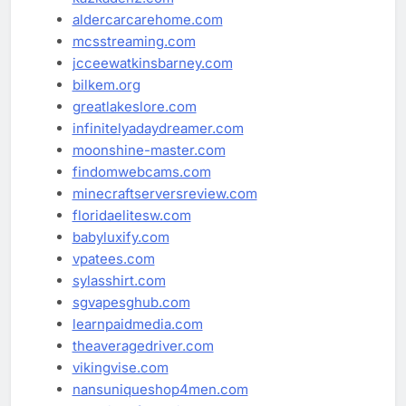
aldercarcarehome.com
mcsstreaming.com
jcceewatkinsbarney.com
bilkem.org
greatlakeslore.com
infinitelyadaydreamer.com
moonshine-master.com
findomwebcams.com
minecraftserversreview.com
floridaelitesw.com
babyluxify.com
vpatees.com
sylasshirt.com
sgvapesghub.com
learnpaidmedia.com
theaveragedriver.com
vikingvise.com
nansuniqueshop4men.com