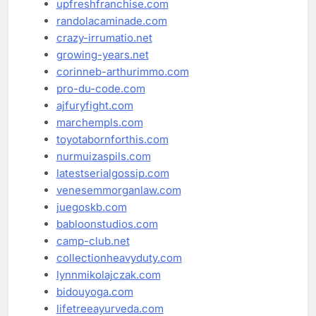
upfreshfranchise.com
randolacaminade.com
crazy-irrumatio.net
growing-years.net
corinneb-arthurimmo.com
pro-du-code.com
ajfuryfight.com
marchempls.com
toyotabornforthis.com
nurmuizaspils.com
latestserialgossip.com
venesemmorganlaw.com
juegoskb.com
babloonstudios.com
camp-club.net
collectionheavyduty.com
lynnmikolajczak.com
bidouyoga.com
lifetreeayurveda.com