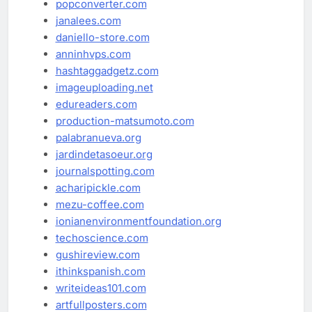
popconverter.com
janalees.com
daniello-store.com
anninhvps.com
hashtaggadgetz.com
imageuploading.net
edureaders.com
production-matsumoto.com
palabranueva.org
jardindetasoeur.org
journalspotting.com
acharipickle.com
mezu-coffee.com
ionianenvironmentfoundation.org
techoscience.com
gushireview.com
ithinkspanish.com
writeideas101.com
artfullposters.com