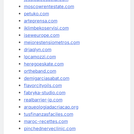
moscowrentestate.com
petuko.com
arteprensa.com
iklimbekoservisi.com
iseweurope.com
mejorestensiometros.com
drjaqlyn.com
lpcamozzi.com
heregoeskate.com
ortheband.com
demigarciasabat.com
flavorcityoils.com
fabryka-studio.com
realbarrier-jp.com
arqueologiadacriacao.org
tusfinanzasfaciles.com
maroc-recettes.com
pinchednerveclinic.com