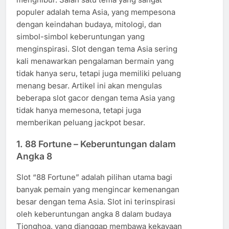
populer adalah tema Asia, yang mempesona
dengan keindahan budaya, mitologi, dan
simbol-simbol keberuntungan yang
menginspirasi. Slot dengan tema Asia sering
kali menawarkan pengalaman bermain yang
tidak hanya seru, tetapi juga memiliki peluang
menang besar. Artikel ini akan mengulas
beberapa slot gacor dengan tema Asia yang
tidak hanya memesona, tetapi juga
memberikan peluang jackpot besar.
1.
88 Fortune – Keberuntungan dalam
Angka 8
Slot “88 Fortune” adalah pilihan utama bagi
banyak pemain yang mengincar kemenangan
besar dengan tema Asia. Slot ini terinspirasi
oleh keberuntungan angka 8 dalam budaya
Tionghoa, yang dianggap membawa kekayaan