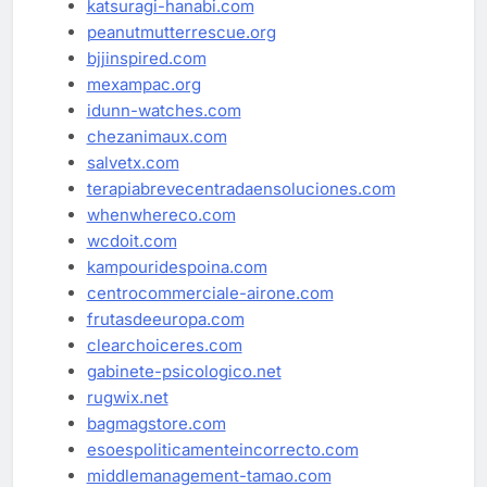
katsuragi-hanabi.com
peanutmutterrescue.org
bjjinspired.com
mexampac.org
idunn-watches.com
chezanimaux.com
salvetx.com
terapiabrevecentradaensoluciones.com
whenwhereco.com
wcdoit.com
kampouridespoina.com
centrocommerciale-airone.com
frutasdeeuropa.com
clearchoiceres.com
gabinete-psicologico.net
rugwix.net
bagmagstore.com
esoespoliticamenteincorrecto.com
middlemanagement-tamao.com