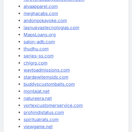
alvaapparel.com
meghacabs.com
andonpokayoke.com
lasnuevastecnologias.com
MapsLoans.org
salon-adb.com
thudhu.com
series-ss.com
chigrp.com
waytoadmissions.com
stardewitemsids.com
buddyscustombaits.com
montajat.net
natureera.net
vortexcustomerservice.com
prohindistatus.com
spiritualrats.com
viewgame.net