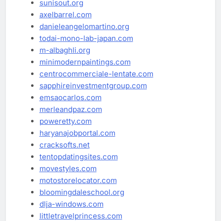
sunisout.org
axelbarrel.com
danieleangelomartino.org
todai-mono-lab-japan.com
m-albaghli.org
minimodernpaintings.com
centrocommerciale-lentate.com
sapphireinvestmentgroup.com
emsaocarlos.com
merleandpaz.com
poweretty.com
haryanajobportal.com
cracksofts.net
tentopdatingsites.com
movestyles.com
motostorelocator.com
bloomingdaleschool.org
dlja-windows.com
littletravelprincess.com