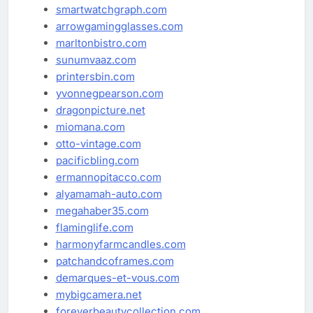
smartwatchgraph.com
arrowgamingglasses.com
marltonbistro.com
sunumvaaz.com
printersbin.com
yvonnegpearson.com
dragonpicture.net
miomana.com
otto-vintage.com
pacificbling.com
ermannopitacco.com
alyamamah-auto.com
megahaber35.com
flaminglife.com
harmonyfarmcandles.com
patchandcoframes.com
demarques-et-vous.com
mybigcamera.net
foreverbeautycollection.com