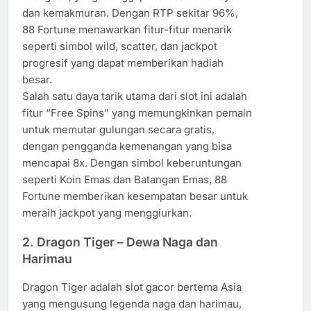
dan kemakmuran. Dengan RTP sekitar 96%,
88 Fortune menawarkan fitur-fitur menarik
seperti simbol wild, scatter, dan jackpot
progresif yang dapat memberikan hadiah
besar.
Salah satu daya tarik utama dari slot ini adalah
fitur “Free Spins” yang memungkinkan pemain
untuk memutar gulungan secara gratis,
dengan pengganda kemenangan yang bisa
mencapai 8x. Dengan simbol keberuntungan
seperti Koin Emas dan Batangan Emas, 88
Fortune memberikan kesempatan besar untuk
meraih jackpot yang menggiurkan.
2.
Dragon Tiger – Dewa Naga dan
Harimau
Dragon Tiger adalah slot gacor bertema Asia
yang mengusung legenda naga dan harimau,