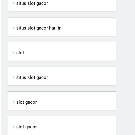
situs slot gacor
situs slot gacor hari ini
slot
situs slot gacor
slot gacor
slot gacor