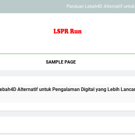
Panduan Lebah4D Alternatif untuk
Slot Lebah4D Resmi dengan Sistem Navigasi yang Ringkas untuk 
LAE138 Login Aman untuk
R Run
Cara Menggunakan Slot Lebah4D
lah Dalam Acara Olahraga LSPR Run Dan Nikmati Pengalaman 
Panduan Lebah4D Alternatif untuk
SAMPLE PAGE
Slot Lebah4D Resmi dengan Sistem Navigasi yang Ringkas untuk 
LAE138 Login Aman untuk
atif untuk Pengalaman Digital yang Lebih Lancar
Slot
3 Mont