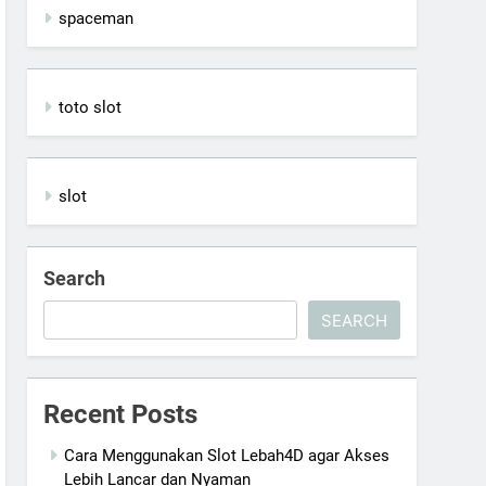
spaceman
toto slot
slot
Search
SEARCH
Recent Posts
Cara Menggunakan Slot Lebah4D agar Akses
Lebih Lancar dan Nyaman