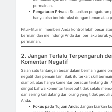
permainan.
Pengaturan Privasi:
Sesuaikan pengaturan p
hanya bisa berinteraksi dengan teman atau p
Fitur-fitur ini memberi Anda kontrol lebih besar a
bermain dan melindungi Anda dari perilaku buruk 
permainan.
2. Jangan Terlalu Terpengaruh d
Komentar Negatif
Salah satu tantangan besar dalam bermain game on
negatif dari pemain lain. Baik itu terkait skill berm
diambil, atau hanya komentar beracun tentang diri 
diingat bahwa komentar tersebut tidak selalu men
dan sering kali datang dari orang yang tidak pedul
Anda.
Fokus pada Tujuan Anda:
Jangan biarkan ko