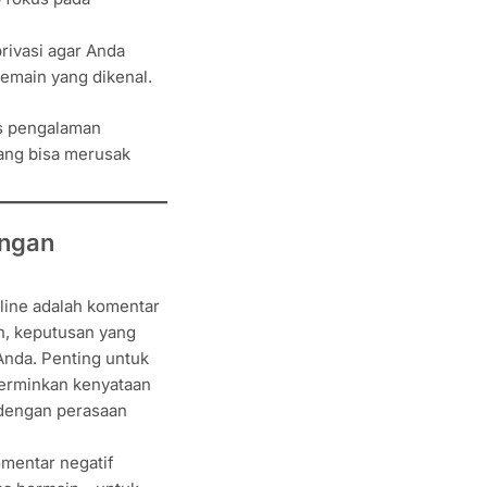
rivasi agar Anda
emain yang dikenal.
tas pengalaman
yang bisa merusak
engan
line adalah komentar
ain, keputusan yang
Anda. Penting untuk
cerminkan kenyataan
i dengan perasaan
mentar negatif