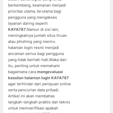
berkembang, keamanan menjadi
prioritas utama, terutama bagi
pengguna yang mengakses
layanan daring seperti
KAYA787
.Namun di sisi lain,
meningkatnya jumlah situs tiruan
atau phishing yang meniru
halaman login resmi menjadi
ancaman serius bagi pengguna
yang tidak berhati-hati.Maka dari
itu, penting untuk memahami
bagaimana cara
mengevaluasi
keaslian halaman login KAYA787
agar terhindar dari penipuan online
serta pencurian data pribadi.
Artikel ini akan membahas
langkah-langkah praktis dan teknis
untuk memverifikasi apakah