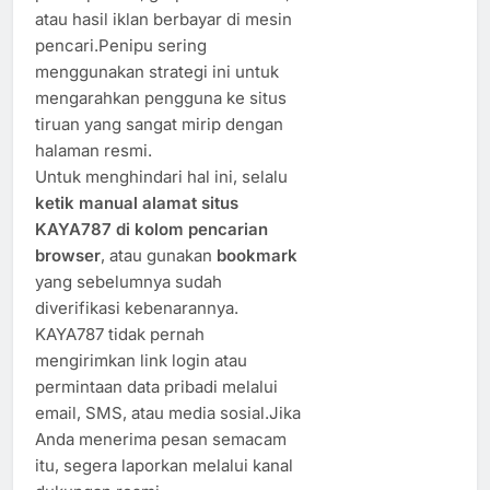
atau hasil iklan berbayar di mesin
pencari.Penipu sering
menggunakan strategi ini untuk
mengarahkan pengguna ke situs
tiruan yang sangat mirip dengan
halaman resmi.
Untuk menghindari hal ini, selalu
ketik manual alamat situs
KAYA787 di kolom pencarian
browser
, atau gunakan
bookmark
yang sebelumnya sudah
diverifikasi kebenarannya.
KAYA787 tidak pernah
mengirimkan link login atau
permintaan data pribadi melalui
email, SMS, atau media sosial.Jika
Anda menerima pesan semacam
itu, segera laporkan melalui kanal