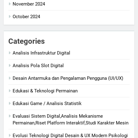
November 2024
October 2024
Categories
Analisis Infrastruktur Digital
Analisis Pola Slot Digital
Desain Antarmuka dan Pengalaman Pengguna (UI/UX)
Edukasi & Teknologi Permainan
Edukasi Game / Analisis Statistik
Evaluasi Sistem Digital,Analisis Mekanisme
Permainan,Riset Platform Interaktif,Studi Karakter Mesin
Evolusi Teknologi Digital Desain & UX Modern Psikologi