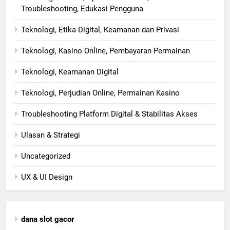
Troubleshooting, Edukasi Pengguna
Teknologi, Etika Digital, Keamanan dan Privasi
Teknologi, Kasino Online, Pembayaran Permainan
Teknologi, Keamanan Digital
Teknologi, Perjudian Online, Permainan Kasino
Troubleshooting Platform Digital & Stabilitas Akses
Ulasan & Strategi
Uncategorized
UX & UI Design
dana slot gacor