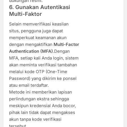
dukungan resmi.
6. Gunakan Autentikasi
Multi-Faktor
Selain memverifikasi keaslian
situs, pengguna juga dapat
memperkuat keamanan akun
dengan mengaktifkan
Multi-Factor
Authentication (MFA)
.Dengan
MFA, setiap kali Anda login, sistem
akan meminta verifikasi tambahan
melalui kode OTP (One-Time
Password) yang dikirim ke ponsel
atau email terdaftar.
Metode ini memberikan lapisan
perlindungan ekstra sehingga
meskipun kredensial Anda bocor,
pihak lain tidak dapat mengakses
akun tanpa kode verifikasi
tersebut.