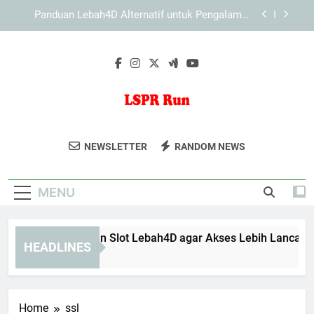
Skip
Slot Lebah4D Resmi dengan Sistem Navigasi
to
yang Ringkas untuk Akses Lebih Aman dan
Mudah Dipahami
content
LAE138 Login Aman untuk Pengguna yang
Mengutamakan Privasi
Cara Menggunakan Slot Lebah4D agar Akses
Lebih Lancar dan Nyaman
Panduan Lebah4D Alternatif untuk Pengalaman
Digital yang Lebih Lancar
LSPR Run
Bergabunglah Dalam Acara Olahraga
Slot Lebah4D Resmi dengan Sistem Navigasi
NEWSLETTER
RANDOM NEWS
yang Ringkas untuk Akses Lebih Aman dan
LSPR Run Dan Nikmati Pengalaman
Mudah Dipahami
LAE138 Login Aman untuk Pengguna yang
Berlari Bersama Komunitas Yang
Mengutamakan Privasi
MENU
Dinamis.
ra Menggunakan Slot Lebah4D agar Akses Lebih Lancar dan
HEADLINES
Months Ago
Home
ssl