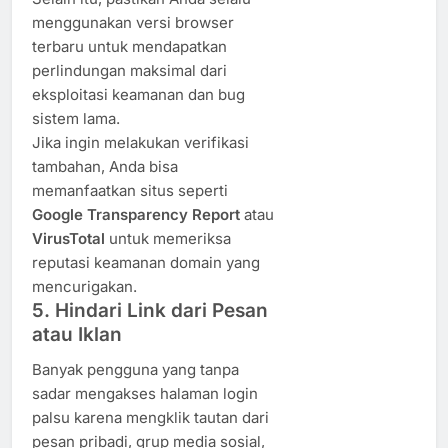
menggunakan versi browser
terbaru untuk mendapatkan
perlindungan maksimal dari
eksploitasi keamanan dan bug
sistem lama.
Jika ingin melakukan verifikasi
tambahan, Anda bisa
memanfaatkan situs seperti
Google Transparency Report
atau
VirusTotal
untuk memeriksa
reputasi keamanan domain yang
mencurigakan.
5. Hindari Link dari Pesan
atau Iklan
Banyak pengguna yang tanpa
sadar mengakses halaman login
palsu karena mengklik tautan dari
pesan pribadi, grup media sosial,