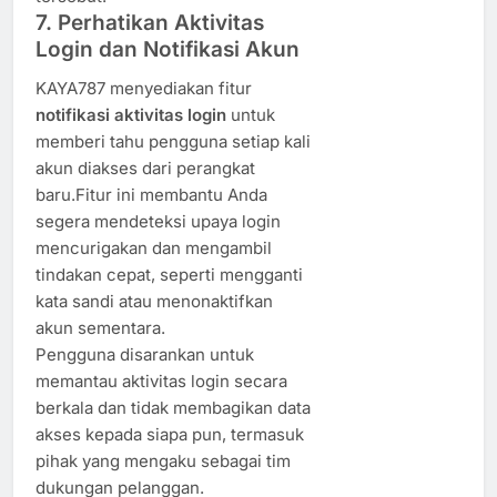
7. Perhatikan Aktivitas
Login dan Notifikasi Akun
KAYA787 menyediakan fitur
notifikasi aktivitas login
untuk
memberi tahu pengguna setiap kali
akun diakses dari perangkat
baru.Fitur ini membantu Anda
segera mendeteksi upaya login
mencurigakan dan mengambil
tindakan cepat, seperti mengganti
kata sandi atau menonaktifkan
akun sementara.
Pengguna disarankan untuk
memantau aktivitas login secara
berkala dan tidak membagikan data
akses kepada siapa pun, termasuk
pihak yang mengaku sebagai tim
dukungan pelanggan.