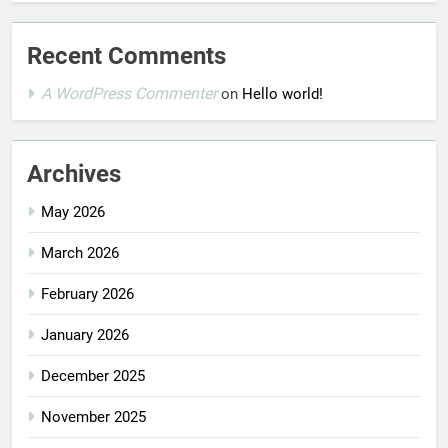
Recent Comments
A WordPress Commenter
on
Hello world!
Archives
May 2026
March 2026
February 2026
January 2026
December 2025
November 2025