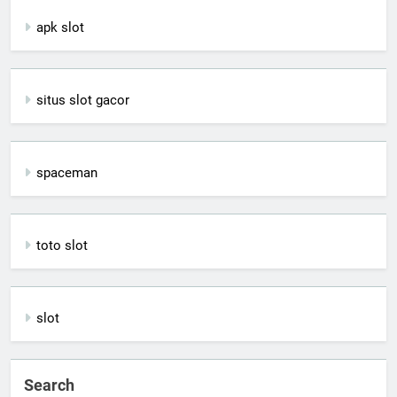
apk slot
situs slot gacor
spaceman
toto slot
slot
Search