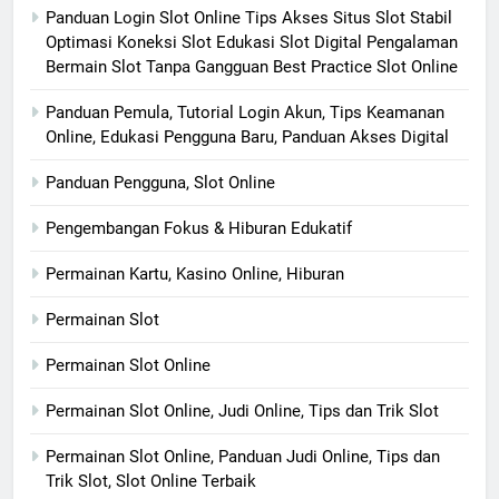
Panduan Login Slot Online Tips Akses Situs Slot Stabil
Optimasi Koneksi Slot Edukasi Slot Digital Pengalaman
Bermain Slot Tanpa Gangguan Best Practice Slot Online
Panduan Pemula, Tutorial Login Akun, Tips Keamanan
Online, Edukasi Pengguna Baru, Panduan Akses Digital
Panduan Pengguna, Slot Online
Pengembangan Fokus & Hiburan Edukatif
Permainan Kartu, Kasino Online, Hiburan
Permainan Slot
Permainan Slot Online
Permainan Slot Online, Judi Online, Tips dan Trik Slot
Permainan Slot Online, Panduan Judi Online, Tips dan
Trik Slot, Slot Online Terbaik