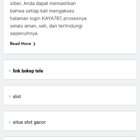
siber, Anda dapat memastikan
bahwa setiap kali mengakses
halaman login KAYA787, prosesnya
selalu aman, sah, dan terlindungi
sepenuhnya.
Read More
link bokep tele
slot
situs slot gacor