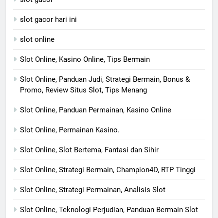
slot gacor hari ini
slot online
Slot Online, Kasino Online, Tips Bermain
Slot Online, Panduan Judi, Strategi Bermain, Bonus &
Promo, Review Situs Slot, Tips Menang
Slot Online, Panduan Permainan, Kasino Online
Slot Online, Permainan Kasino.
Slot Online, Slot Bertema, Fantasi dan Sihir
Slot Online, Strategi Bermain, Champion4D, RTP Tinggi
Slot Online, Strategi Permainan, Analisis Slot
Slot Online, Teknologi Perjudian, Panduan Bermain Slot