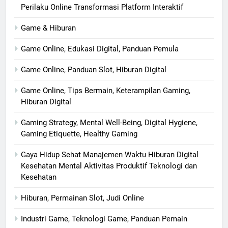
Perilaku Online Transformasi Platform Interaktif
Game & Hiburan
Game Online, Edukasi Digital, Panduan Pemula
Game Online, Panduan Slot, Hiburan Digital
Game Online, Tips Bermain, Keterampilan Gaming,
Hiburan Digital
Gaming Strategy, Mental Well-Being, Digital Hygiene,
Gaming Etiquette, Healthy Gaming
Gaya Hidup Sehat Manajemen Waktu Hiburan Digital
Kesehatan Mental Aktivitas Produktif Teknologi dan
Kesehatan
Hiburan, Permainan Slot, Judi Online
Industri Game, Teknologi Game, Panduan Pemain