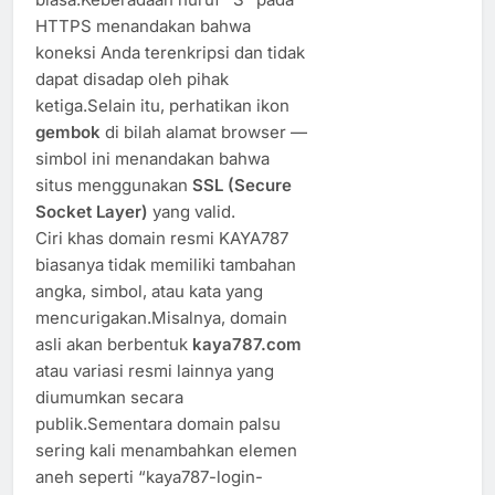
HTTPS menandakan bahwa
koneksi Anda terenkripsi dan tidak
dapat disadap oleh pihak
ketiga.Selain itu, perhatikan ikon
gembok
di bilah alamat browser —
simbol ini menandakan bahwa
situs menggunakan
SSL (Secure
Socket Layer)
yang valid.
Ciri khas domain resmi KAYA787
biasanya tidak memiliki tambahan
angka, simbol, atau kata yang
mencurigakan.Misalnya, domain
asli akan berbentuk
kaya787.com
atau variasi resmi lainnya yang
diumumkan secara
publik.Sementara domain palsu
sering kali menambahkan elemen
aneh seperti “kaya787-login-