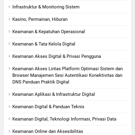
Infrastruktur & Monitoring Sistem
Kasino, Permainan, Hiburan
Keamanan & Kepatuhan Operasional
Keamanan & Tata Kelola Digital
Keamanan Akses Digital & Privasi Pengguna
Keamanan Akses Lintas Platform Optimasi Sistem dan
Browser Manajemen Sesi Autentikasi Konektivitas dan
DNS Panduan Praktik Digital
Keamanan Aplikasi & Infrastruktur Digital
Keamanan Digital & Panduan Teknis
Keamanan Digital, Teknologi Informasi, Privasi Data
Keamanan Online dan Aksesibilitas