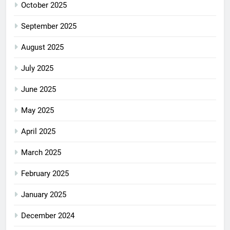
October 2025
September 2025
August 2025
July 2025
June 2025
May 2025
April 2025
March 2025
February 2025
January 2025
December 2024