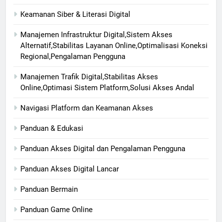
Keamanan Siber & Literasi Digital
Manajemen Infrastruktur Digital,Sistem Akses
Alternatif,Stabilitas Layanan Online,Optimalisasi Koneksi
Regional,Pengalaman Pengguna
Manajemen Trafik Digital,Stabilitas Akses
Online,Optimasi Sistem Platform,Solusi Akses Andal
Navigasi Platform dan Keamanan Akses
Panduan & Edukasi
Panduan Akses Digital dan Pengalaman Pengguna
Panduan Akses Digital Lancar
Panduan Bermain
Panduan Game Online