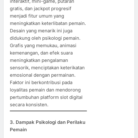
interaktif, mini-game, putaran
gratis, dan jackpot progresif
menjadi fitur umum yang
meningkatkan keterlibatan pemain.
Desain yang menarik ini juga
didukung oleh psikologi pemain.
Grafis yang memukau, animasi
kemenangan, dan efek suara
meningkatkan pengalaman
sensorik, menciptakan keterikatan
emosional dengan permainan.
Faktor ini berkontribusi pada
loyalitas pemain dan mendorong
pertumbuhan platform slot digital
secara konsisten.
3. Dampak Psikologi dan Perilaku
Pemain