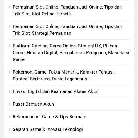
Permainan Slot Online, Panduan Judi Online, Tips dan
Trik Slot, Slot Online Terbaik
Permainan Slot Online, Panduan Judi Online, Tips dan
Trik Slot, Strategi Permainan
Platform Gaming, Game Online, Strategi UX, Pilihan
Game, Hiburan Digital, Pengalaman Pengguna, Klasifikasi
Game
Pokémon, Game, Fakta Menarik, Karakter Fantasi,
Strategi Bertarung, Dunia Legendaris
Privasi Digital dan Keamanan Akses Akun
Pusat Bantuan Akun
Rekomendasi Game & Tips Bermain
Sejarah Game & Inovasi Teknologi