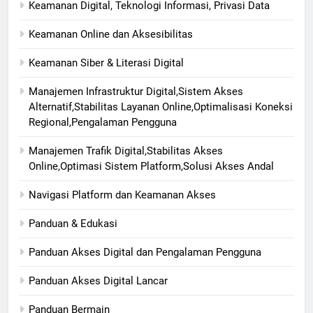
Keamanan Digital, Teknologi Informasi, Privasi Data
Keamanan Online dan Aksesibilitas
Keamanan Siber & Literasi Digital
Manajemen Infrastruktur Digital,Sistem Akses
Alternatif,Stabilitas Layanan Online,Optimalisasi Koneksi
Regional,Pengalaman Pengguna
Manajemen Trafik Digital,Stabilitas Akses
Online,Optimasi Sistem Platform,Solusi Akses Andal
Navigasi Platform dan Keamanan Akses
Panduan & Edukasi
Panduan Akses Digital dan Pengalaman Pengguna
Panduan Akses Digital Lancar
Panduan Bermain