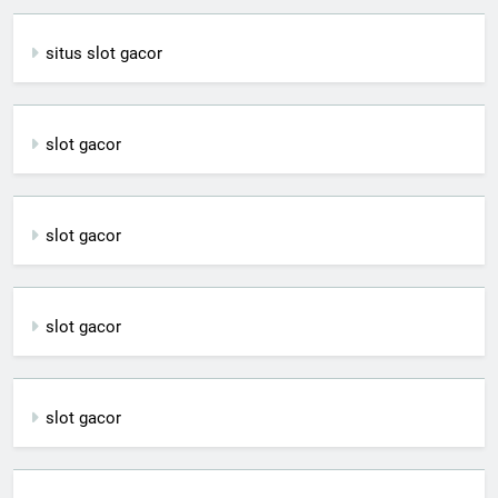
situs slot gacor
slot gacor
slot gacor
slot gacor
slot gacor