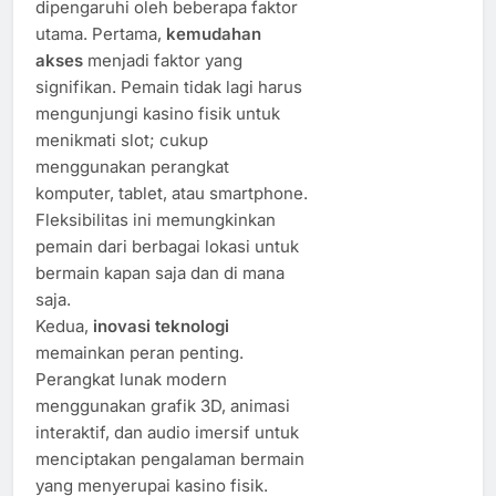
dipengaruhi oleh beberapa faktor
utama. Pertama,
kemudahan
akses
menjadi faktor yang
signifikan. Pemain tidak lagi harus
mengunjungi kasino fisik untuk
menikmati slot; cukup
menggunakan perangkat
komputer, tablet, atau smartphone.
Fleksibilitas ini memungkinkan
pemain dari berbagai lokasi untuk
bermain kapan saja dan di mana
saja.
Kedua,
inovasi teknologi
memainkan peran penting.
Perangkat lunak modern
menggunakan grafik 3D, animasi
interaktif, dan audio imersif untuk
menciptakan pengalaman bermain
yang menyerupai kasino fisik.