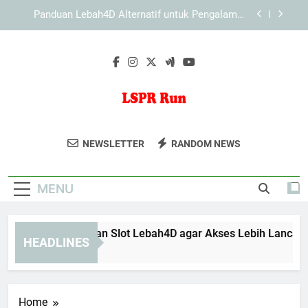
Skip
Slot Lebah4D Resmi dengan Sistem Navigasi
to
yang Ringkas untuk Akses Lebih Aman dan
Mudah Dipahami
content
LAE138 Login Aman untuk Pengguna yang
Mengutamakan Privasi
Cara Menggunakan Slot Lebah4D agar Akses
Lebih Lancar dan Nyaman
Panduan Lebah4D Alternatif untuk Pengalaman
Digital yang Lebih Lancar
LSPR Run
Bergabunglah Dalam Acara Olahraga
Slot Lebah4D Resmi dengan Sistem Navigasi
NEWSLETTER
RANDOM NEWS
yang Ringkas untuk Akses Lebih Aman dan
LSPR Run Dan Nikmati Pengalaman
Mudah Dipahami
LAE138 Login Aman untuk Pengguna yang
Berlari Bersama Komunitas Yang
Mengutamakan Privasi
MENU
Dinamis.
ara Menggunakan Slot Lebah4D agar Akses Lebih Lancar da
HEADLINES
 Months Ago
Home