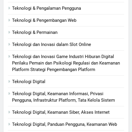
Teknologi & Pengalaman Pengguna
Teknologi & Pengembangan Web
Teknologi & Permainan
Teknologi dan Inovasi dalam Slot Online
Teknologi dan Inovasi Game Industri Hiburan Digital
Perilaku Pemain dan Psikologi Regulasi dan Keamanan
Platform Strategi Pengembangan Platform
Teknologi Digital
Teknologi Digital, Keamanan Informasi, Privasi
Pengguna, Infrastruktur Platform, Tata Kelola Sistem
Teknologi Digital, Keamanan Siber, Akses Internet
Teknologi Digital, Panduan Pengguna, Keamanan Web