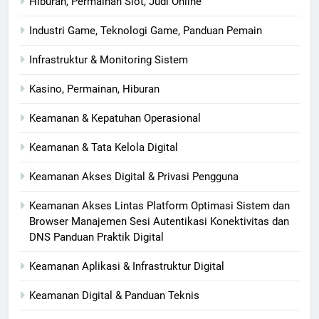
Hiburan, Permainan Slot, Judi Online
Industri Game, Teknologi Game, Panduan Pemain
Infrastruktur & Monitoring Sistem
Kasino, Permainan, Hiburan
Keamanan & Kepatuhan Operasional
Keamanan & Tata Kelola Digital
Keamanan Akses Digital & Privasi Pengguna
Keamanan Akses Lintas Platform Optimasi Sistem dan
Browser Manajemen Sesi Autentikasi Konektivitas dan
DNS Panduan Praktik Digital
Keamanan Aplikasi & Infrastruktur Digital
Keamanan Digital & Panduan Teknis