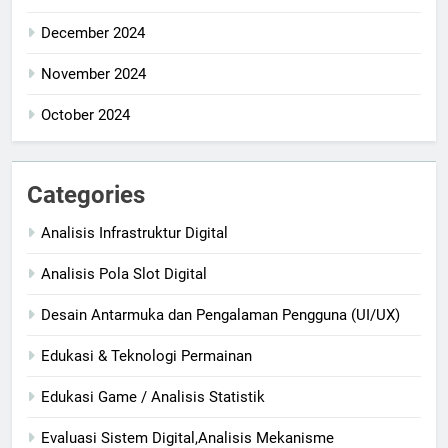
December 2024
November 2024
October 2024
Categories
Analisis Infrastruktur Digital
Analisis Pola Slot Digital
Desain Antarmuka dan Pengalaman Pengguna (UI/UX)
Edukasi & Teknologi Permainan
Edukasi Game / Analisis Statistik
Evaluasi Sistem Digital,Analisis Mekanisme