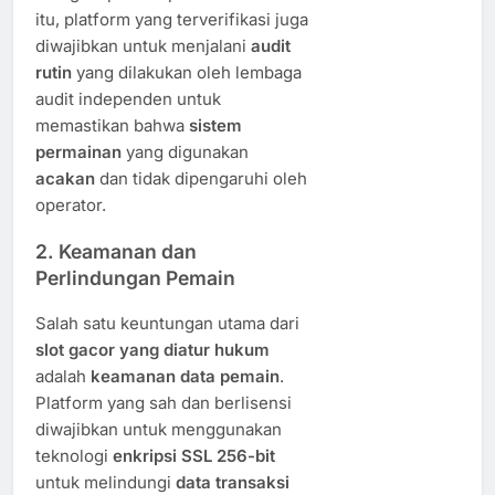
itu, platform yang terverifikasi juga
diwajibkan untuk menjalani
audit
rutin
yang dilakukan oleh lembaga
audit independen untuk
memastikan bahwa
sistem
permainan
yang digunakan
acakan
dan tidak dipengaruhi oleh
operator.
2. Keamanan dan
Perlindungan Pemain
Salah satu keuntungan utama dari
slot gacor yang diatur hukum
adalah
keamanan data pemain
.
Platform yang sah dan berlisensi
diwajibkan untuk menggunakan
teknologi
enkripsi SSL 256-bit
untuk melindungi
data transaksi