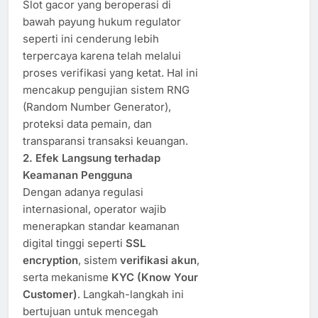
Slot gacor yang beroperasi di
bawah payung hukum regulator
seperti ini cenderung lebih
terpercaya karena telah melalui
proses verifikasi yang ketat. Hal ini
mencakup pengujian sistem RNG
(Random Number Generator),
proteksi data pemain, dan
transparansi transaksi keuangan.
2. Efek Langsung terhadap
Keamanan Pengguna
Dengan adanya regulasi
internasional, operator wajib
menerapkan standar keamanan
digital tinggi seperti
SSL
encryption
, sistem
verifikasi akun
,
serta mekanisme
KYC (Know Your
Customer)
. Langkah-langkah ini
bertujuan untuk mencegah