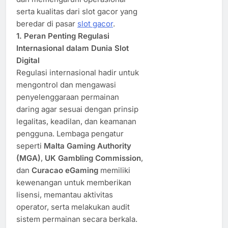
serta kualitas dari slot gacor yang
beredar di pasar
slot gacor
.
1. Peran Penting Regulasi
Internasional dalam Dunia Slot
Digital
Regulasi internasional hadir untuk
mengontrol dan mengawasi
penyelenggaraan permainan
daring agar sesuai dengan prinsip
legalitas, keadilan, dan keamanan
pengguna. Lembaga pengatur
seperti
Malta Gaming Authority
(MGA)
,
UK Gambling Commission
,
dan
Curacao eGaming
memiliki
kewenangan untuk memberikan
lisensi, memantau aktivitas
operator, serta melakukan audit
sistem permainan secara berkala.