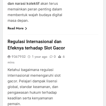
dan narasi kolektif
akan terus
memainkan peran penting dalam
membentuk wajah budaya digital
masa depan.
Read More
Regulasi Internasional dan
Efeknya terhadap Slot Gacor
9367952
1 year ago
0
6
mins
Ketahui bagaimana regulasi
internasional memengaruhi slot
gacor. Pelajari dampak lisensi
global, standar keamanan, dan
pengawasan hukum terhadap
keadilan serta kenyamanan
pemain.