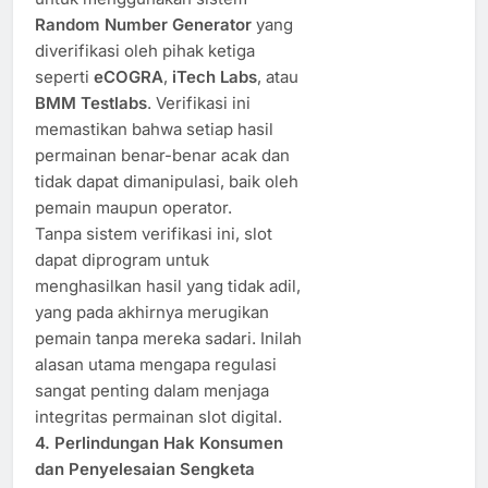
Random Number Generator
yang
diverifikasi oleh pihak ketiga
seperti
eCOGRA
,
iTech Labs
, atau
BMM Testlabs
. Verifikasi ini
memastikan bahwa setiap hasil
permainan benar-benar acak dan
tidak dapat dimanipulasi, baik oleh
pemain maupun operator.
Tanpa sistem verifikasi ini, slot
dapat diprogram untuk
menghasilkan hasil yang tidak adil,
yang pada akhirnya merugikan
pemain tanpa mereka sadari. Inilah
alasan utama mengapa regulasi
sangat penting dalam menjaga
integritas permainan slot digital.
4. Perlindungan Hak Konsumen
dan Penyelesaian Sengketa