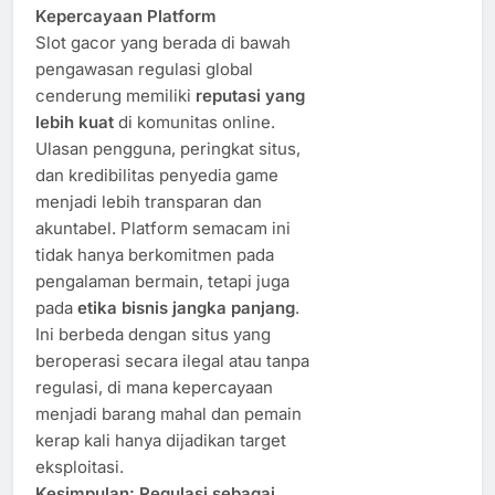
Kepercayaan Platform
Slot gacor yang berada di bawah
pengawasan regulasi global
cenderung memiliki
reputasi yang
lebih kuat
di komunitas online.
Ulasan pengguna, peringkat situs,
dan kredibilitas penyedia game
menjadi lebih transparan dan
akuntabel. Platform semacam ini
tidak hanya berkomitmen pada
pengalaman bermain, tetapi juga
pada
etika bisnis jangka panjang
.
Ini berbeda dengan situs yang
beroperasi secara ilegal atau tanpa
regulasi, di mana kepercayaan
menjadi barang mahal dan pemain
kerap kali hanya dijadikan target
eksploitasi.
Kesimpulan: Regulasi sebagai