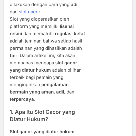
dilakukan dengan cara yang
adil
dan
slot gacor
.
Slot yang dioperasikan oleh
platform yang memiliki
lisensi
resmi
dan mematuhi
regulasi ketat
adalah jaminan bahwa setiap hasil
permainan yang dihasilkan adalah
fair
. Dalam artikel ini, kita akan
membahas mengapa
slot gacor
yang diatur hukum
adalah pilihan
terbaik bagi pemain yang
menginginkan
pengalaman
bermain yang aman
,
adil
, dan
terpercaya
.
1. Apa Itu Slot Gacor yang
Diatur Hukum?
Slot gacor yang diatur hukum