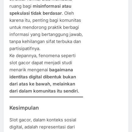
ruang bagi
misinformasi atau
spekulasi tidak berdasar
. Oleh
karena itu, penting bagi komunitas
untuk mendorong praktik berbagi
informasi yang bertanggung jawab,
tanpa kehilangan sifat terbuka dan
partisipatifnya.
Ke depannya, fenomena seperti
slot gacor dapat menjadi studi
menarik mengenai
bagaimana
identitas digital dibentuk bukan
dari atas ke bawah, melainkan
dari dalam komunitas itu sendiri.
Kesimpulan
Slot gacor, dalam konteks sosial
digital, adalah representasi dari