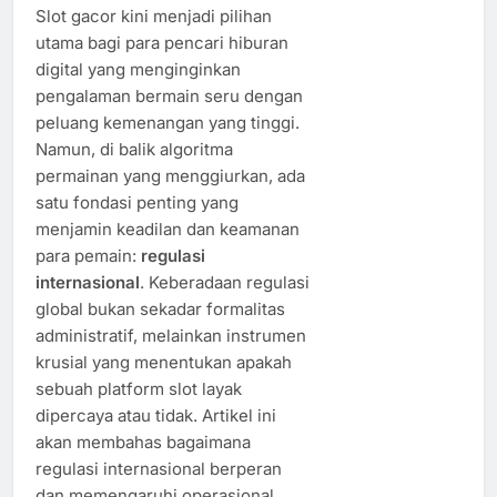
Slot gacor kini menjadi pilihan
utama bagi para pencari hiburan
digital yang menginginkan
pengalaman bermain seru dengan
peluang kemenangan yang tinggi.
Namun, di balik algoritma
permainan yang menggiurkan, ada
satu fondasi penting yang
menjamin keadilan dan keamanan
para pemain:
regulasi
internasional
. Keberadaan regulasi
global bukan sekadar formalitas
administratif, melainkan instrumen
krusial yang menentukan apakah
sebuah platform slot layak
dipercaya atau tidak. Artikel ini
akan membahas bagaimana
regulasi internasional berperan
dan memengaruhi operasional