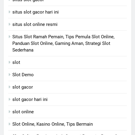
situs slot gacor hari ini
situs slot online resmi
Situs Slot Ramah Pemain, Tips Pemula Slot Online,
Panduan Slot Online, Gaming Aman, Strategi Slot
Sederhana
slot
Slot Demo
slot gacor
slot gacor hari ini
slot online
Slot Online, Kasino Online, Tips Bermain