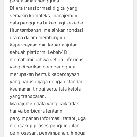
pengalaman pengguna.
Di era transformasi digital yang
semakin kompleks, manajemen
data pengguna bukan lagi sekadar
fitur tambahan, melainkan fondasi
utama dalam membangun
kepercayaan dan keberlanjutan
sebuah platform. Lebah4D
memahami bahwa setiap informasi
yang diberikan oleh pengguna
merupakan bentuk kepercayaan
yang harus dijaga dengan standar
keamanan tinggi serta tata kelola
yang transparan.
Manajemen data yang baik tidak
hanya berbicara tentang
penyimpanan informasi, tetapi juga
mencakup proses pengumpulan,
pemrosesan, penyimpanan, hingga