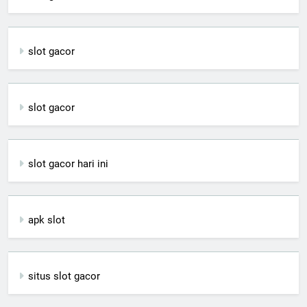
slot gacor
slot gacor
slot gacor hari ini
apk slot
situs slot gacor