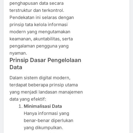
penghapusan data secara
terstruktur dan terkontrol.
Pendekatan ini selaras dengan
prinsip tata kelola informasi
modern yang mengutamakan
keamanan, akuntabilitas, serta
pengalaman pengguna yang
nyaman.
Prinsip Dasar Pengelolaan
Data
Dalam sistem digital modern,
terdapat beberapa prinsip utama
yang menjadi landasan manajemen
data yang efektif:
Minimalisasi Data
Hanya informasi yang
benar-benar diperlukan
yang dikumpulkan.