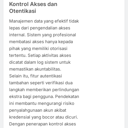
Kontrol Akses dan
Otentikasi
Manajemen data yang efektif tidak
lepas dari pengendalian akses
internal. Sistem yang profesional
membatasi akses hanya kepada
pihak yang memiliki otorisasi
tertentu. Setiap aktivitas akses
dicatat dalam log sistem untuk
memastikan akuntabilitas.
Selain itu, fitur autentikasi
tambahan seperti verifikasi dua
langkah memberikan perlindungan
ekstra bagi pengguna. Pendekatan
ini membantu mengurangi risiko
penyalahgunaan akun akibat
kredensial yang bocor atau dicuri.
Dengan penerapan kontrol akses