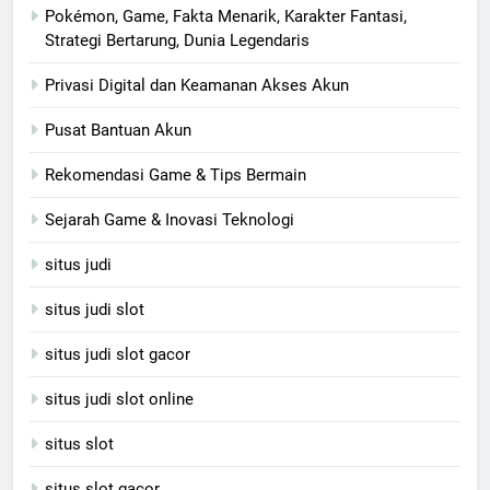
Pokémon, Game, Fakta Menarik, Karakter Fantasi,
Strategi Bertarung, Dunia Legendaris
Privasi Digital dan Keamanan Akses Akun
Pusat Bantuan Akun
Rekomendasi Game & Tips Bermain
Sejarah Game & Inovasi Teknologi
situs judi
situs judi slot
situs judi slot gacor
situs judi slot online
situs slot
situs slot gacor