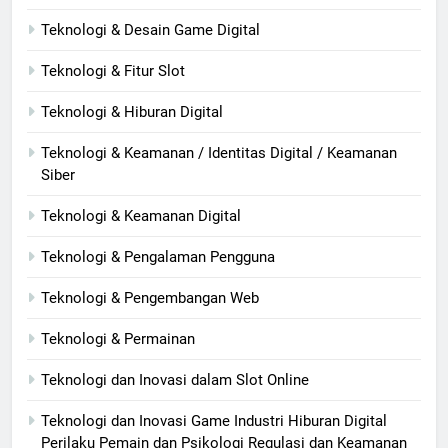
Teknologi & Desain Game Digital
Teknologi & Fitur Slot
Teknologi & Hiburan Digital
Teknologi & Keamanan / Identitas Digital / Keamanan
Siber
Teknologi & Keamanan Digital
Teknologi & Pengalaman Pengguna
Teknologi & Pengembangan Web
Teknologi & Permainan
Teknologi dan Inovasi dalam Slot Online
Teknologi dan Inovasi Game Industri Hiburan Digital
Perilaku Pemain dan Psikologi Regulasi dan Keamanan