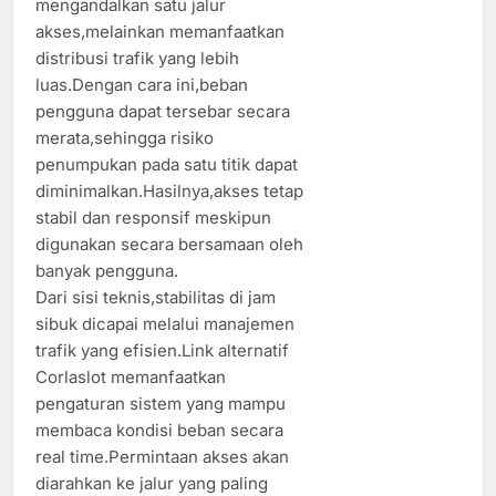
mengandalkan satu jalur
akses,melainkan memanfaatkan
distribusi trafik yang lebih
luas.Dengan cara ini,beban
pengguna dapat tersebar secara
merata,sehingga risiko
penumpukan pada satu titik dapat
diminimalkan.Hasilnya,akses tetap
stabil dan responsif meskipun
digunakan secara bersamaan oleh
banyak pengguna.
Dari sisi teknis,stabilitas di jam
sibuk dicapai melalui manajemen
trafik yang efisien.Link alternatif
Corlaslot memanfaatkan
pengaturan sistem yang mampu
membaca kondisi beban secara
real time.Permintaan akses akan
diarahkan ke jalur yang paling