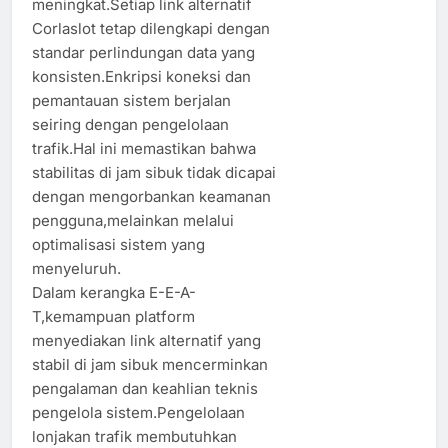
meningkat.Setiap link alternatif
Corlaslot tetap dilengkapi dengan
standar perlindungan data yang
konsisten.Enkripsi koneksi dan
pemantauan sistem berjalan
seiring dengan pengelolaan
trafik.Hal ini memastikan bahwa
stabilitas di jam sibuk tidak dicapai
dengan mengorbankan keamanan
pengguna,melainkan melalui
optimalisasi sistem yang
menyeluruh.
Dalam kerangka E-E-A-
T,kemampuan platform
menyediakan link alternatif yang
stabil di jam sibuk mencerminkan
pengalaman dan keahlian teknis
pengelola sistem.Pengelolaan
lonjakan trafik membutuhkan