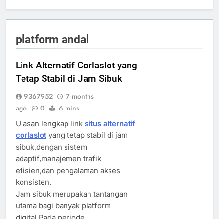
platform andal
Link Alternatif Corlaslot yang
Tetap Stabil di Jam Sibuk
9367952
7 months
ago
0
6 mins
Ulasan lengkap link
situs alternatif
corlaslot
yang tetap stabil di jam
sibuk,dengan sistem
adaptif,manajemen trafik
efisien,dan pengalaman akses
konsisten.
Jam sibuk merupakan tantangan
utama bagi banyak platform
digital.Pada periode