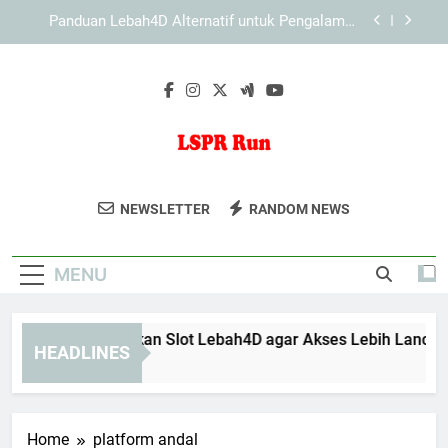
Skip
Slot Lebah4D Resmi dengan Sistem Navigasi
to
yang Ringkas untuk Akses Lebih Aman dan
content
Mudah Dipahami
LAE138 Login Aman untuk Pengguna yang
Mengutamakan Privasi
Cara Menggunakan Slot Lebah4D agar Akses
Lebih Lancar dan Nyaman
Panduan Lebah4D Alternatif untuk Pengalaman
Digital yang Lebih Lancar
LSPR Run
Bergabunglah Dalam Acara Olahraga
Slot Lebah4D Resmi dengan Sistem Navigasi
NEWSLETTER
RANDOM NEWS
yang Ringkas untuk Akses Lebih Aman dan
LSPR Run Dan Nikmati Pengalaman
Mudah Dipahami
LAE138 Login Aman untuk Pengguna yang
Berlari Bersama Komunitas Yang
Mengutamakan Privasi
MENU
Dinamis.
Cara Menggunakan Slot Lebah4D agar Akses Lebih Lancar d
HEADLINES
3 Months Ago
Home
platform andal