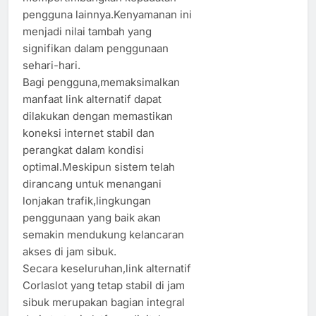
pengguna lainnya.Kenyamanan ini
menjadi nilai tambah yang
signifikan dalam penggunaan
sehari-hari.
Bagi pengguna,memaksimalkan
manfaat link alternatif dapat
dilakukan dengan memastikan
koneksi internet stabil dan
perangkat dalam kondisi
optimal.Meskipun sistem telah
dirancang untuk menangani
lonjakan trafik,lingkungan
penggunaan yang baik akan
semakin mendukung kelancaran
akses di jam sibuk.
Secara keseluruhan,link alternatif
Corlaslot yang tetap stabil di jam
sibuk merupakan bagian integral