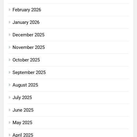
February 2026
January 2026
December 2025
November 2025
October 2025
September 2025
August 2025
July 2025
June 2025
May 2025
April 2025