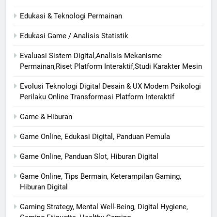
Edukasi & Teknologi Permainan
Edukasi Game / Analisis Statistik
Evaluasi Sistem Digital,Analisis Mekanisme
Permainan,Riset Platform Interaktif,Studi Karakter Mesin
Evolusi Teknologi Digital Desain & UX Modern Psikologi
Perilaku Online Transformasi Platform Interaktif
Game & Hiburan
Game Online, Edukasi Digital, Panduan Pemula
Game Online, Panduan Slot, Hiburan Digital
Game Online, Tips Bermain, Keterampilan Gaming,
Hiburan Digital
Gaming Strategy, Mental Well-Being, Digital Hygiene,