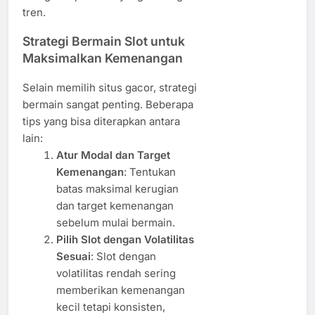
tren.
Strategi Bermain Slot untuk
Maksimalkan Kemenangan
Selain memilih situs gacor, strategi
bermain sangat penting. Beberapa
tips yang bisa diterapkan antara
lain:
Atur Modal dan Target
Kemenangan
: Tentukan
batas maksimal kerugian
dan target kemenangan
sebelum mulai bermain.
Pilih Slot dengan Volatilitas
Sesuai
: Slot dengan
volatilitas rendah sering
memberikan kemenangan
kecil tetapi konsisten,