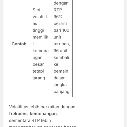
dengan
Slot
RTP
volatilit
96%
as
berarti
tinggi
dari 100
memilik
unit
Contoh
i
taruhan,
kemena
96 unit
ngan
kembali
besar
ke
tetapi
pemain
jarang
dalam
jangka
panjang
Volatilitas lebih berkaitan dengan
frekuensi kemenangan
,
sementara RTP lebih