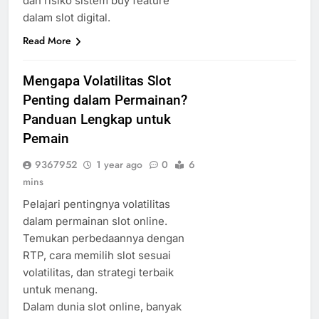
dan risiko sistem buy feature
dalam slot digital.
Read More
Mengapa Volatilitas Slot
Penting dalam Permainan?
Panduan Lengkap untuk
Pemain
9367952
1 year ago
0
6
mins
Pelajari pentingnya volatilitas
dalam permainan slot online.
Temukan perbedaannya dengan
RTP, cara memilih slot sesuai
volatilitas, dan strategi terbaik
untuk menang.
Dalam dunia slot online, banyak