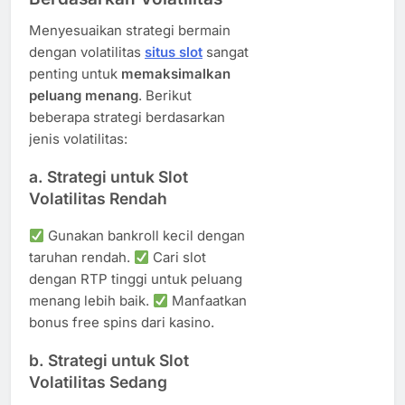
Menyesuaikan strategi bermain
dengan volatilitas
situs slot
sangat
penting untuk
memaksimalkan
peluang menang
. Berikut
beberapa strategi berdasarkan
jenis volatilitas:
a. Strategi untuk Slot
Volatilitas Rendah
Gunakan bankroll kecil dengan
taruhan rendah.
Cari slot
dengan RTP tinggi untuk peluang
menang lebih baik.
Manfaatkan
bonus free spins dari kasino.
b. Strategi untuk Slot
Volatilitas Sedang