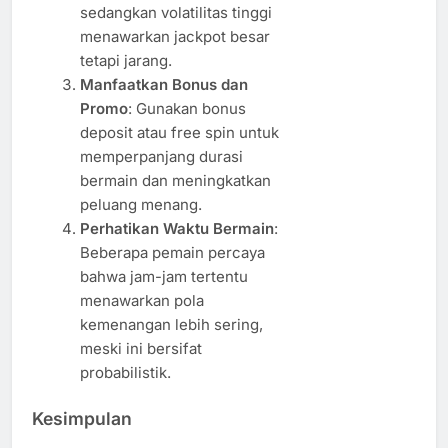
sedangkan volatilitas tinggi
menawarkan jackpot besar
tetapi jarang.
Manfaatkan Bonus dan
Promo
: Gunakan bonus
deposit atau free spin untuk
memperpanjang durasi
bermain dan meningkatkan
peluang menang.
Perhatikan Waktu Bermain
:
Beberapa pemain percaya
bahwa jam-jam tertentu
menawarkan pola
kemenangan lebih sering,
meski ini bersifat
probabilistik.
Kesimpulan