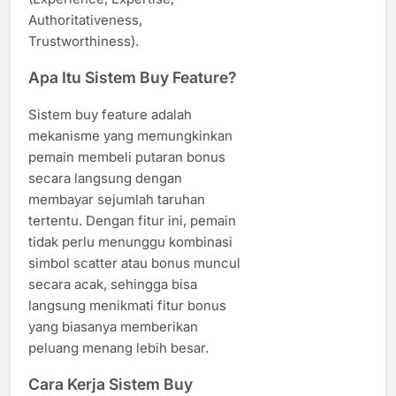
Authoritativeness,
Trustworthiness).
Apa Itu Sistem Buy Feature?
Sistem buy feature adalah
mekanisme yang memungkinkan
pemain membeli putaran bonus
secara langsung dengan
membayar sejumlah taruhan
tertentu. Dengan fitur ini, pemain
tidak perlu menunggu kombinasi
simbol scatter atau bonus muncul
secara acak, sehingga bisa
langsung menikmati fitur bonus
yang biasanya memberikan
peluang menang lebih besar.
Cara Kerja Sistem Buy