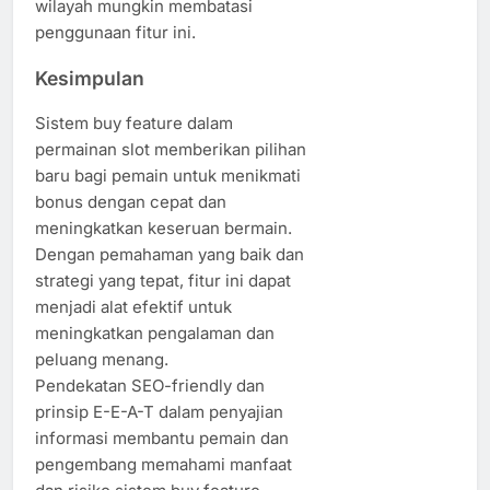
wilayah mungkin membatasi
penggunaan fitur ini.
Kesimpulan
Sistem buy feature dalam
permainan slot memberikan pilihan
baru bagi pemain untuk menikmati
bonus dengan cepat dan
meningkatkan keseruan bermain.
Dengan pemahaman yang baik dan
strategi yang tepat, fitur ini dapat
menjadi alat efektif untuk
meningkatkan pengalaman dan
peluang menang.
Pendekatan SEO-friendly dan
prinsip E-E-A-T dalam penyajian
informasi membantu pemain dan
pengembang memahami manfaat