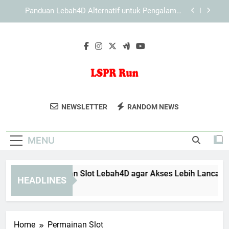
Skip
Slot Lebah4D Resmi dengan Sistem Navigasi
to
yang Ringkas untuk Akses Lebih Aman dan
Mudah Dipahami
content
LAE138 Login Aman untuk Pengguna yang
Mengutamakan Privasi
Cara Menggunakan Slot Lebah4D agar Akses
Lebih Lancar dan Nyaman
Panduan Lebah4D Alternatif untuk Pengalaman
Digital yang Lebih Lancar
LSPR Run
Bergabunglah Dalam Acara Olahraga
Slot Lebah4D Resmi dengan Sistem Navigasi
NEWSLETTER
RANDOM NEWS
yang Ringkas untuk Akses Lebih Aman dan
LSPR Run Dan Nikmati Pengalaman
Mudah Dipahami
LAE138 Login Aman untuk Pengguna yang
Berlari Bersama Komunitas Yang
Mengutamakan Privasi
MENU
Dinamis.
ra Menggunakan Slot Lebah4D agar Akses Lebih Lancar dan
HEADLINES
Months Ago
Home
Permainan Slot