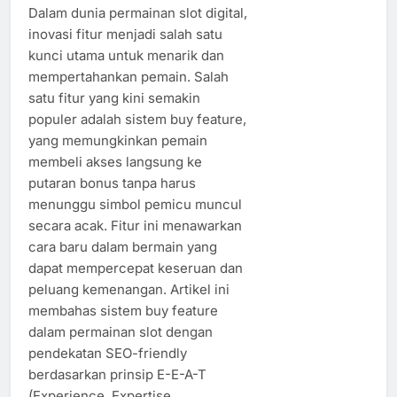
Dalam dunia permainan slot digital,
inovasi fitur menjadi salah satu
kunci utama untuk menarik dan
mempertahankan pemain. Salah
satu fitur yang kini semakin
populer adalah sistem buy feature,
yang memungkinkan pemain
membeli akses langsung ke
putaran bonus tanpa harus
menunggu simbol pemicu muncul
secara acak. Fitur ini menawarkan
cara baru dalam bermain yang
dapat mempercepat keseruan dan
peluang kemenangan. Artikel ini
membahas sistem buy feature
dalam permainan slot dengan
pendekatan SEO-friendly
berdasarkan prinsip E-E-A-T
(Experience, Expertise,