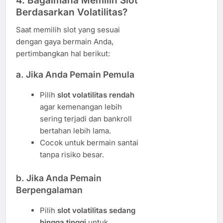
4. Bagaimana Memilih Slot
Berdasarkan Volatilitas?
Saat memilih slot yang sesuai
dengan gaya bermain Anda,
pertimbangkan hal berikut:
a. Jika Anda Pemain Pemula
Pilih
slot volatilitas rendah
agar kemenangan lebih
sering terjadi dan bankroll
bertahan lebih lama.
Cocok untuk bermain santai
tanpa risiko besar.
b. Jika Anda Pemain
Berpengalaman
Pilih
slot volatilitas sedang
hingga tinggi
untuk