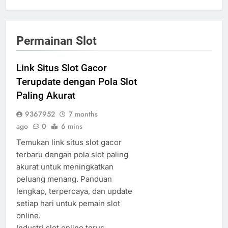
Permainan Slot
Link Situs Slot Gacor
Terupdate dengan Pola Slot
Paling Akurat
9367952
7 months
ago
0
6 mins
Temukan link situs slot gacor
terbaru dengan pola slot paling
akurat untuk meningkatkan
peluang menang. Panduan
lengkap, terpercaya, dan update
setiap hari untuk pemain slot
online.
Industri slot online terus