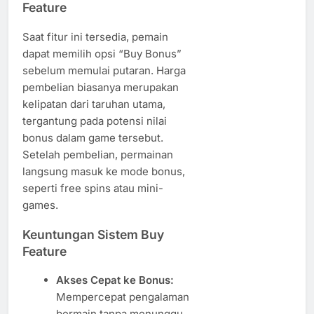
Feature
Saat fitur ini tersedia, pemain
dapat memilih opsi “Buy Bonus”
sebelum memulai putaran. Harga
pembelian biasanya merupakan
kelipatan dari taruhan utama,
tergantung pada potensi nilai
bonus dalam game tersebut.
Setelah pembelian, permainan
langsung masuk ke mode bonus,
seperti free spins atau mini-
games.
Keuntungan Sistem Buy
Feature
Akses Cepat ke Bonus:
Mempercepat pengalaman
bermain tanpa menunggu