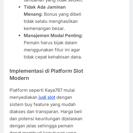
Tidak Ada Jaminan
Menang:
Bonus yang dibeli
tidak selalu menghasilkan
kemenangan besar.
Manajemen Modal Penting:
Pemain harus bijak dalam
menggunakan fitur ini agar
tidak cepat kehabisan dana.
Implementasi di Platform Slot
Modern
Platform seperti Kaya787 mulai
menyediakan
judi slot
dengan
sistem buy feature yang mudah
diakses dan transparan. Harga beli
dan potensi keuntungan dijelaskan
dengan jelas sehingga pemain
dapat membuat keputusan yang