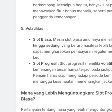
berkembang. Meskipun begitu, banyak slot p
menawarkan fitur bonus menarik, seperti put
pengganda kemenangan.
5.
Volatilitas
Slot Biasa
: Mesin slot biasa umumnya memil
hingga sedang
, yang berarti hasilnya lebih
dapat mengharapkan pembayaran reguler m
kecil.
Slot Progresif
: Slot progresif memiliki
volatil
kemenangan besar hanya terjadi pada jackpo
Pemain harus siap menghadapi periode kem
menunggu kesempatan memenangkan jackpo
Mana yang Lebih Menguntungkan: Slot Prog
Biasa?
Pertanyaan tentang mana yang lebih menguntungkan