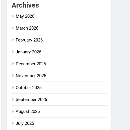
Archives
May 2026
March 2026
February 2026
January 2026
December 2025
November 2025
October 2025
September 2025
August 2025
July 2025