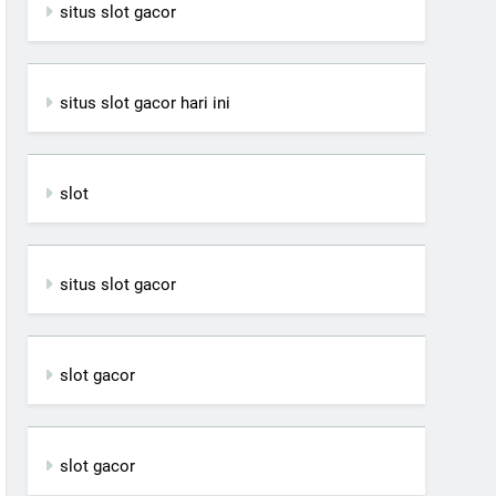
situs slot gacor
situs slot gacor hari ini
slot
situs slot gacor
slot gacor
slot gacor