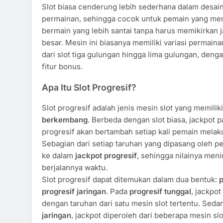
Slot biasa cenderung lebih sederhana dalam desain
permainan, sehingga cocok untuk pemain yang me
bermain yang lebih santai tanpa harus memikirkan 
besar. Mesin ini biasanya memiliki variasi permaina
dari slot tiga gulungan hingga lima gulungan, deng
fitur bonus.
Apa Itu Slot Progresif?
Slot progresif adalah jenis mesin slot yang memilik
berkembang
. Berbeda dengan slot biasa, jackpot p
progresif akan bertambah setiap kali pemain melak
Sebagian dari setiap taruhan yang dipasang oleh 
ke dalam
jackpot progresif
, sehingga nilainya meni
berjalannya waktu.
Slot progresif dapat ditemukan dalam dua bentuk:
p
progresif jaringan
. Pada
progresif tunggal
, jackpo
dengan taruhan dari satu mesin slot tertentu. Sed
jaringan
, jackpot diperoleh dari beberapa mesin sl