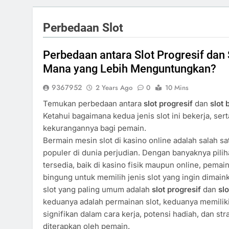
Perbedaan Slot
Perbedaan antara Slot Progresif dan 
Mana yang Lebih Menguntungkan?
9367952
2 Years Ago
0
10 Mins
Temukan perbedaan antara
slot progresif
dan
slot 
Ketahui bagaimana kedua jenis slot ini bekerja, se
kekurangannya bagi pemain.
Bermain mesin slot di kasino online adalah salah sa
populer di dunia perjudian. Dengan banyaknya pilih
tersedia, baik di kasino fisik maupun online, pemai
bingung untuk memilih jenis slot yang ingin dimain
slot yang paling umum adalah
slot progresif
dan
slo
keduanya adalah permainan slot, keduanya memilik
signifikan dalam cara kerja, potensi hadiah, dan str
diterapkan oleh pemain.