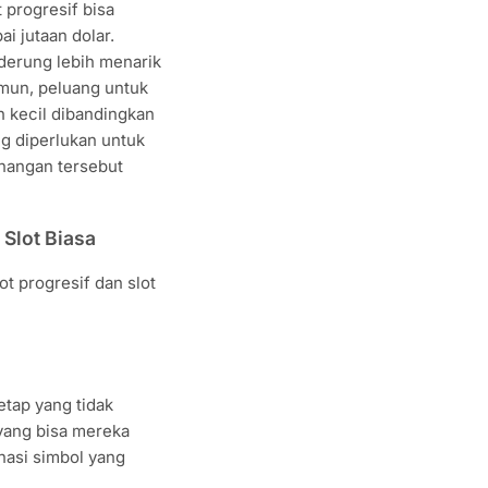
 progresif bisa
i jutaan dolar.
nderung lebih menarik
mun, peluang untuk
h kecil dibandingkan
ng diperlukan untuk
nangan tersebut
 Slot Biasa
t progresif dan slot
etap yang tidak
yang bisa mereka
asi simbol yang