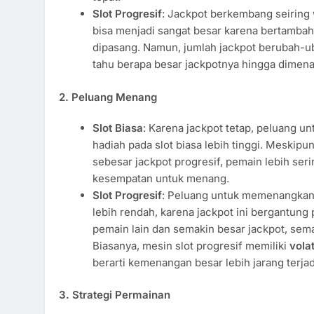
Slot Progresif
: Jackpot berkembang seiring
bisa menjadi sangat besar karena bertambah 
dipasang. Namun, jumlah jackpot berubah-ub
tahu berapa besar jackpotnya hingga dimen
2.
Peluang Menang
Slot Biasa
: Karena jackpot tetap, peluang 
hadiah pada slot biasa lebih tinggi. Meskipu
sebesar jackpot progresif, pemain lebih seri
kesempatan untuk menang.
Slot Progresif
: Peluang untuk memenangkan 
lebih rendah, karena jackpot ini bergantung
pemain lain dan semakin besar jackpot, sema
Biasanya, mesin slot progresif memiliki
volat
berarti kemenangan besar lebih jarang terjad
3.
Strategi Permainan