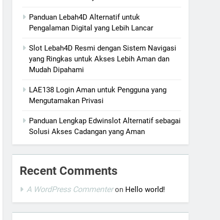
Panduan Lebah4D Alternatif untuk
Pengalaman Digital yang Lebih Lancar
Slot Lebah4D Resmi dengan Sistem Navigasi
yang Ringkas untuk Akses Lebih Aman dan
Mudah Dipahami
LAE138 Login Aman untuk Pengguna yang
Mengutamakan Privasi
Panduan Lengkap Edwinslot Alternatif sebagai
Solusi Akses Cadangan yang Aman
Recent Comments
A WordPress Commenter
on
Hello world!