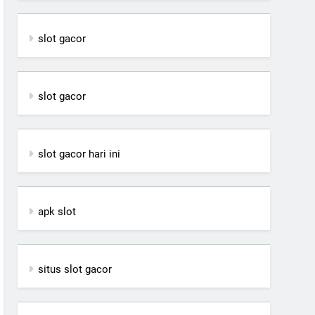
slot gacor
slot gacor
slot gacor hari ini
apk slot
situs slot gacor