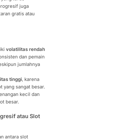
rogresif juga
aran gratis atau
iki
volatilitas rendah
 konsisten dan pemain
eskipun jumlahnya
itas tinggi
, karena
t yang sangat besar.
enangan kecil dan
t besar.
resif atau Slot
 antara slot