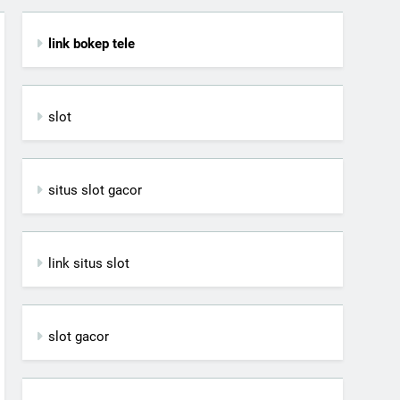
link bokep tele
slot
situs slot gacor
link situs slot
slot gacor