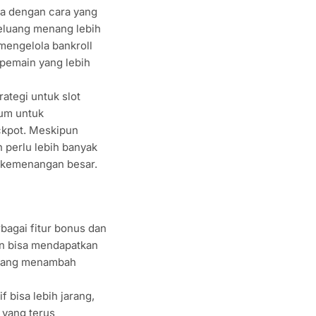
sa dengan cara yang
peluang menang lebih
 mengelola bankroll
 pemain yang lebih
rategi untuk slot
mum untuk
kpot. Meskipun
n perlu lebih banyak
 kemenangan besar.
erbagai fitur bonus dan
in bisa mendapatkan
 yang menambah
f bisa lebih jarang,
 yang terus