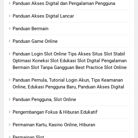
Panduan Akses Digital dan Pengalaman Pengguna
Panduan Akses Digital Lancar
Panduan Bermain
Panduan Game Online
Panduan Login Slot Online Tips Akses Situs Slot Stabil
Optimasi Koneksi Slot Edukasi Slot Digital Pengalaman
Bermain Slot Tanpa Gangguan Best Practice Slot Online
Panduan Pemula, Tutorial Login Akun, Tips Keamanan
Online, Edukasi Pengguna Baru, Panduan Akses Digital
Panduan Pengguna, Slot Online
Pengembangan Fokus & Hiburan Edukatif
Permainan Kartu, Kasino Online, Hiburan
Permainan Slot