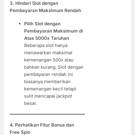
3. Hindari Slot dengan
Pembayaran Maksimum Rendah
Pilih Slot dengan
Pembayaran Maksimum di
Atas 5000x Taruhan
Beberapa slot hanya
menawarkan maksimal
kemenangan 500x atau
bahkan kurang. Slot dengan
pembayaran rendah ini
biasanya memberikan
kemenangan kecil tetapi
sulit mencapai jackpot
besar.
4. Perhatikan Fitur Bonus dan
Free Spin