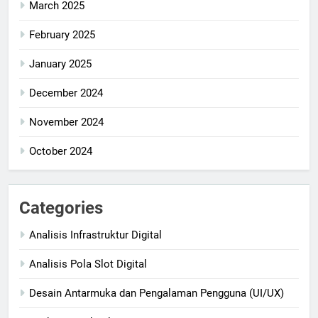
March 2025
February 2025
January 2025
December 2024
November 2024
October 2024
Categories
Analisis Infrastruktur Digital
Analisis Pola Slot Digital
Desain Antarmuka dan Pengalaman Pengguna (UI/UX)