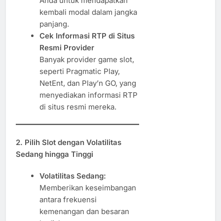
Anda untuk mendapatkan
kembali modal dalam jangka
panjang.
Cek Informasi RTP di Situs
Resmi Provider
Banyak provider game slot,
seperti Pragmatic Play,
NetEnt, dan Play’n GO, yang
menyediakan informasi RTP
di situs resmi mereka.
2. Pilih Slot dengan Volatilitas
Sedang hingga Tinggi
Volatilitas Sedang:
Memberikan keseimbangan
antara frekuensi
kemenangan dan besaran