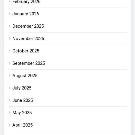
February 2026
January 2026
December 2025
November 2025
October 2025
September 2025
August 2025
July 2025
June 2025
May 2025
April 2025