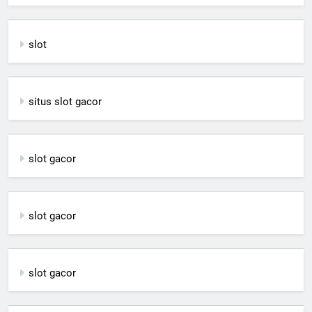
slot
situs slot gacor
slot gacor
slot gacor
slot gacor