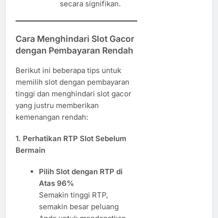
secara signifikan.
Cara Menghindari Slot Gacor
dengan Pembayaran Rendah
Berikut ini beberapa tips untuk
memilih slot dengan pembayaran
tinggi dan menghindari slot gacor
yang justru memberikan
kemenangan rendah:
1. Perhatikan RTP Slot Sebelum
Bermain
Pilih Slot dengan RTP di
Atas 96%
Semakin tinggi RTP,
semakin besar peluang