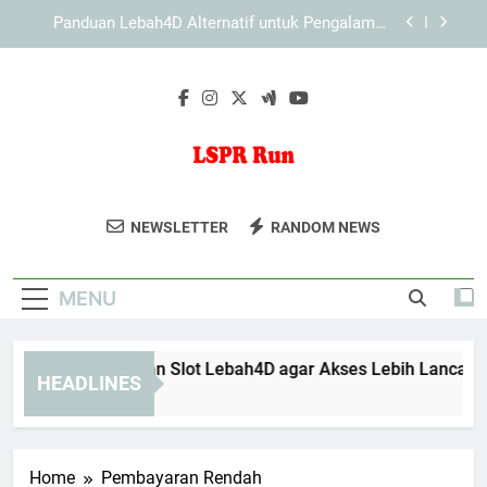
Skip
Slot Lebah4D Resmi dengan Sistem Navigasi
to
yang Ringkas untuk Akses Lebih Aman dan
Mudah Dipahami
content
LAE138 Login Aman untuk Pengguna yang
Mengutamakan Privasi
Cara Menggunakan Slot Lebah4D agar Akses
Lebih Lancar dan Nyaman
Panduan Lebah4D Alternatif untuk Pengalaman
Digital yang Lebih Lancar
LSPR Run
Bergabunglah Dalam Acara Olahraga
Slot Lebah4D Resmi dengan Sistem Navigasi
NEWSLETTER
RANDOM NEWS
yang Ringkas untuk Akses Lebih Aman dan
LSPR Run Dan Nikmati Pengalaman
Mudah Dipahami
LAE138 Login Aman untuk Pengguna yang
Berlari Bersama Komunitas Yang
Mengutamakan Privasi
MENU
Dinamis.
ra Menggunakan Slot Lebah4D agar Akses Lebih Lancar dan
HEADLINES
Months Ago
Home
Pembayaran Rendah