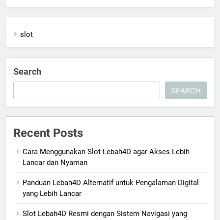
slot
Search
SEARCH
Recent Posts
Cara Menggunakan Slot Lebah4D agar Akses Lebih
Lancar dan Nyaman
Panduan Lebah4D Alternatif untuk Pengalaman Digital
yang Lebih Lancar
Slot Lebah4D Resmi dengan Sistem Navigasi yang