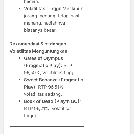
hadiah.
Volatilitas Tinggi:
Meskipun
jarang menang, tetapi saat
menang, hadiahnya
biasanya besar.
Rekomendasi Slot dengan
Volatilitas Menguntungkan:
Gates of Olympus
(Pragmatic Play):
RTP
96,50%, volatilitas tinggi.
Sweet Bonanza (Pragmatic
Play):
RTP 96,51%,
volatilitas sedang.
Book of Dead (Play’n GO):
RTP 96,21%, volatilitas
tinggi.