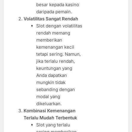
besar kepada kasino
daripada pemain.
Volatilitas Sangat Rendah
Slot dengan volatilitas
rendah memang
memberikan
kemenangan kecil
tetapi sering. Namun,
jika terlalu rendah,
keuntungan yang
Anda dapatkan
mungkin tidak
sebanding dengan
modal yang
dikeluarkan.
Kombinasi Kemenangan
Terlalu Mudah Terbentuk
Slot yang terlalu
sering memberikan