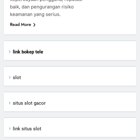
baik, dan pengurangan risiko
keamanan yang serius.
Read More
link bokep tele
slot
situs slot gacor
link situs slot