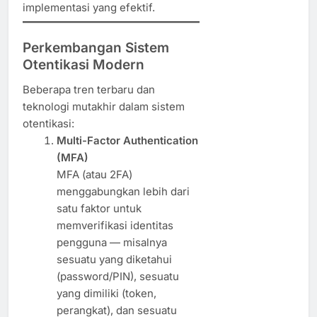
implementasi yang efektif.
Perkembangan Sistem
Otentikasi Modern
Beberapa tren terbaru dan
teknologi mutakhir dalam sistem
otentikasi:
Multi-Factor Authentication
(MFA)
MFA (atau 2FA)
menggabungkan lebih dari
satu faktor untuk
memverifikasi identitas
pengguna — misalnya
sesuatu yang diketahui
(password/PIN), sesuatu
yang dimiliki (token,
perangkat), dan sesuatu