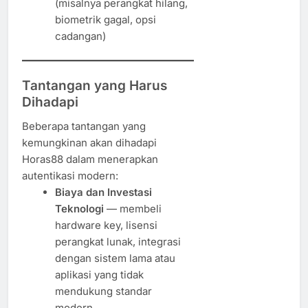
(misalnya perangkat hilang,
biometrik gagal, opsi
cadangan)
Tantangan yang Harus
Dihadapi
Beberapa tantangan yang
kemungkinan akan dihadapi
Horas88 dalam menerapkan
autentikasi modern:
Biaya dan Investasi
Teknologi
— membeli
hardware key, lisensi
perangkat lunak, integrasi
dengan sistem lama atau
aplikasi yang tidak
mendukung standar
modern.