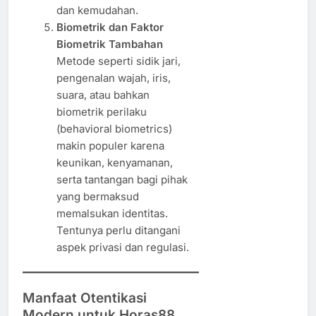
dan kemudahan.
Biometrik dan Faktor
Biometrik Tambahan
Metode seperti sidik jari,
pengenalan wajah, iris,
suara, atau bahkan
biometrik perilaku
(behavioral biometrics)
makin populer karena
keunikan, kenyamanan,
serta tantangan bagi pihak
yang bermaksud
memalsukan identitas.
Tentunya perlu ditangani
aspek privasi dan regulasi.
Manfaat Otentikasi
Modern untuk Horas88