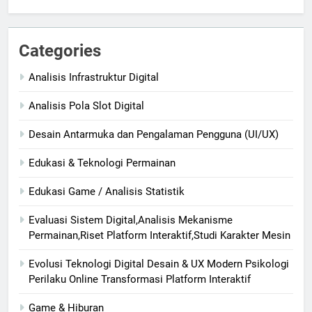
Categories
Analisis Infrastruktur Digital
Analisis Pola Slot Digital
Desain Antarmuka dan Pengalaman Pengguna (UI/UX)
Edukasi & Teknologi Permainan
Edukasi Game / Analisis Statistik
Evaluasi Sistem Digital,Analisis Mekanisme
Permainan,Riset Platform Interaktif,Studi Karakter Mesin
Evolusi Teknologi Digital Desain & UX Modern Psikologi
Perilaku Online Transformasi Platform Interaktif
Game & Hiburan