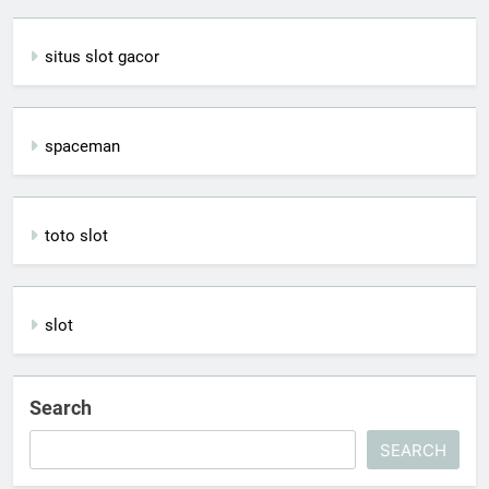
situs slot gacor
spaceman
toto slot
slot
Search
SEARCH