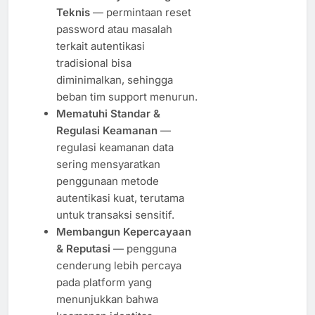
Teknis
— permintaan reset
password atau masalah
terkait autentikasi
tradisional bisa
diminimalkan, sehingga
beban tim support menurun.
Mematuhi Standar &
Regulasi Keamanan
—
regulasi keamanan data
sering mensyaratkan
penggunaan metode
autentikasi kuat, terutama
untuk transaksi sensitif.
Membangun Kepercayaan
& Reputasi
— pengguna
cenderung lebih percaya
pada platform yang
menunjukkan bahwa