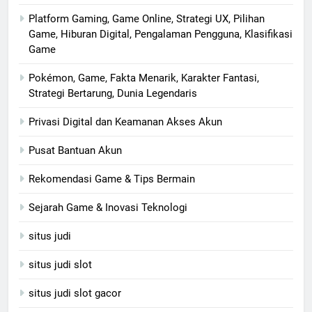
Platform Gaming, Game Online, Strategi UX, Pilihan
Game, Hiburan Digital, Pengalaman Pengguna, Klasifikasi
Game
Pokémon, Game, Fakta Menarik, Karakter Fantasi,
Strategi Bertarung, Dunia Legendaris
Privasi Digital dan Keamanan Akses Akun
Pusat Bantuan Akun
Rekomendasi Game & Tips Bermain
Sejarah Game & Inovasi Teknologi
situs judi
situs judi slot
situs judi slot gacor