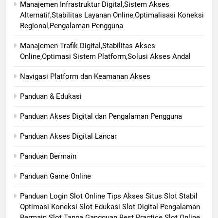
Manajemen Infrastruktur Digital,Sistem Akses
Alternatif,Stabilitas Layanan Online,Optimalisasi Koneksi
Regional,Pengalaman Pengguna
Manajemen Trafik Digital,Stabilitas Akses
Online,Optimasi Sistem Platform,Solusi Akses Andal
Navigasi Platform dan Keamanan Akses
Panduan & Edukasi
Panduan Akses Digital dan Pengalaman Pengguna
Panduan Akses Digital Lancar
Panduan Bermain
Panduan Game Online
Panduan Login Slot Online Tips Akses Situs Slot Stabil
Optimasi Koneksi Slot Edukasi Slot Digital Pengalaman
Bermain Slot Tanpa Gangguan Best Practice Slot Online