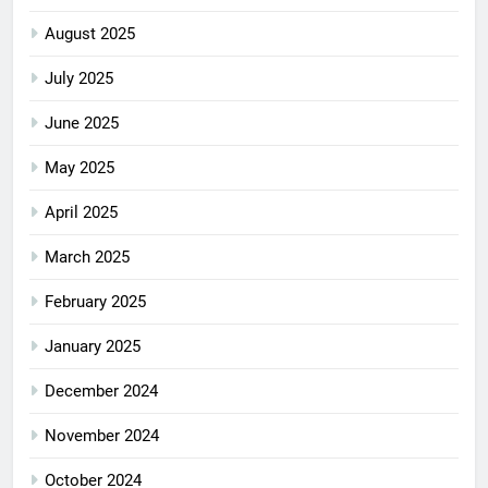
August 2025
July 2025
June 2025
May 2025
April 2025
March 2025
February 2025
January 2025
December 2024
November 2024
October 2024