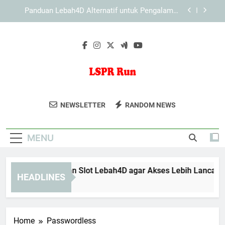
Skip
Slot Lebah4D Resmi dengan Sistem Navigasi
to
yang Ringkas untuk Akses Lebih Aman dan
Mudah Dipahami
content
LAE138 Login Aman untuk Pengguna yang
Mengutamakan Privasi
Cara Menggunakan Slot Lebah4D agar Akses
Lebih Lancar dan Nyaman
Panduan Lebah4D Alternatif untuk Pengalaman
Digital yang Lebih Lancar
LSPR Run
Bergabunglah Dalam Acara Olahraga
Slot Lebah4D Resmi dengan Sistem Navigasi
NEWSLETTER
RANDOM NEWS
yang Ringkas untuk Akses Lebih Aman dan
LSPR Run Dan Nikmati Pengalaman
Mudah Dipahami
LAE138 Login Aman untuk Pengguna yang
Berlari Bersama Komunitas Yang
Mengutamakan Privasi
MENU
Dinamis.
ra Menggunakan Slot Lebah4D agar Akses Lebih Lancar dan
HEADLINES
Months Ago
Home
Passwordless