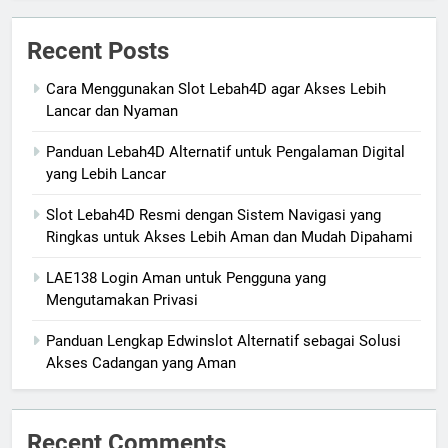
Recent Posts
Cara Menggunakan Slot Lebah4D agar Akses Lebih
Lancar dan Nyaman
Panduan Lebah4D Alternatif untuk Pengalaman Digital
yang Lebih Lancar
Slot Lebah4D Resmi dengan Sistem Navigasi yang
Ringkas untuk Akses Lebih Aman dan Mudah Dipahami
LAE138 Login Aman untuk Pengguna yang
Mengutamakan Privasi
Panduan Lengkap Edwinslot Alternatif sebagai Solusi
Akses Cadangan yang Aman
Recent Comments