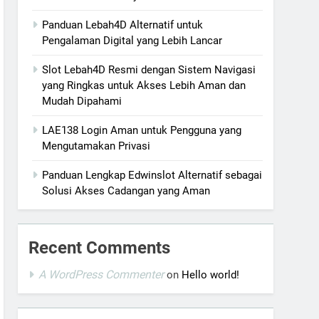
Panduan Lebah4D Alternatif untuk
Pengalaman Digital yang Lebih Lancar
Slot Lebah4D Resmi dengan Sistem Navigasi
yang Ringkas untuk Akses Lebih Aman dan
Mudah Dipahami
LAE138 Login Aman untuk Pengguna yang
Mengutamakan Privasi
Panduan Lengkap Edwinslot Alternatif sebagai
Solusi Akses Cadangan yang Aman
Recent Comments
A WordPress Commenter
on
Hello world!