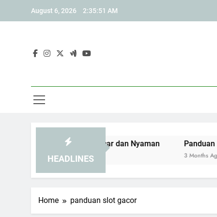
Skip
August 6, 2026
2:35:52 AM
to
content
LSP
Bergabung
 Akses Lebih Lancar dan Nyaman
Panduan Lebah4D Alte
3 Months Ago
HEADLINES
Home
panduan slot gacor