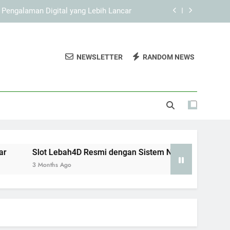
 Pengalaman Digital yang Lebih Lancar
Akses Lebih Aman dan Mudah Dipahami
 Pengguna yang Mengutamakan Privasi
NEWSLETTER
RANDOM NEWS
 agar Akses Lebih Lancar dan Nyaman
Berlari Bersama Komunitas Yang Dinamis.
 Pengalaman Digital yang Lebih Lancar
Akses Lebih Aman dan Mudah Dipahami
 Pengguna yang Mengutamakan Privasi
t Lebah4D Resmi dengan Sistem Navigasi yang Ringkas untu
nths Ago