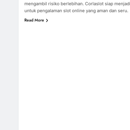
mengambil risiko berlebihan. Corlaslot siap menjadi
untuk pengalaman slot online yang aman dan seru.
Read More