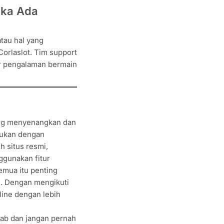
ika Ada
atau hal yang
orlaslot. Tim support
r pengalaman bermain
mang menyenangkan dan
kukan dengan
h situs resmi,
gunakan fitur
emua itu penting
. Dengan mengikuti
line dengan lebih
wab dan jangan pernah