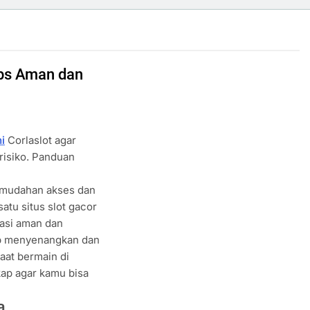
Tips Aman dan
ni
Corlaslot agar
risiko. Panduan
kemudahan akses dan
atu situs slot gacor
tasi aman dan
ap menyenangkan dan
aat bermain di
kap agar kamu bisa
a