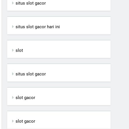
situs slot gacor
situs slot gacor hari ini
slot
situs slot gacor
slot gacor
slot gacor