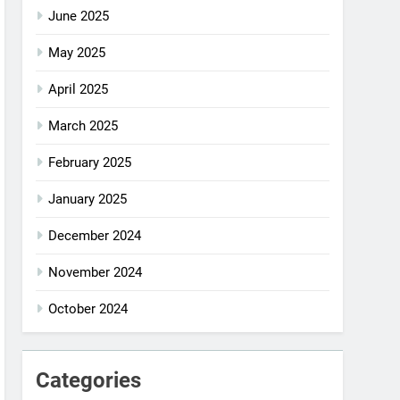
June 2025
May 2025
April 2025
March 2025
February 2025
January 2025
December 2024
November 2024
October 2024
Categories