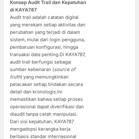
Konsep Audit Trail dan Kepatuhan
di KAYA787
Audit trail adalah catatan digital
yang merekam setiap aktivitas dan
perubahan yang terjadi di dalam
sistem, mulai dari login pengguna,
pembaruan konfigurasi, hingga
transaksi data penting.Di KAYA787,
audit trail berfungsi sebagai
sumber kebenaran (
source of
truth
) yang memungkinkan
pelacakan setiap tindakan secara
detail dan kronologis.Ini
memastikan bahwa setiap proses
operasional dapat diverifikasi dan
diaudit tanpa celah manipulasi.
Dari sisi kepatuhan, KAYA787
mengadopsi kerangka kerja
berbasis standar internasional