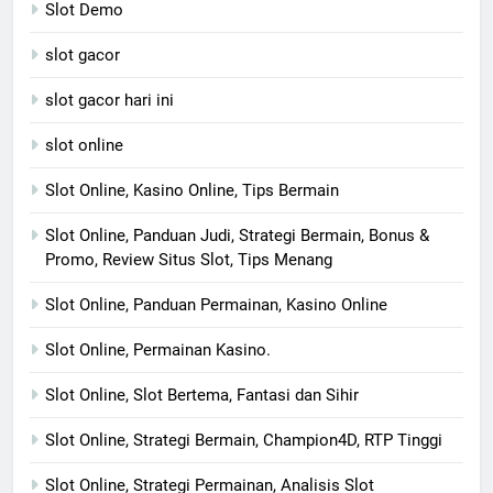
Slot Demo
slot gacor
slot gacor hari ini
slot online
Slot Online, Kasino Online, Tips Bermain
Slot Online, Panduan Judi, Strategi Bermain, Bonus &
Promo, Review Situs Slot, Tips Menang
Slot Online, Panduan Permainan, Kasino Online
Slot Online, Permainan Kasino.
Slot Online, Slot Bertema, Fantasi dan Sihir
Slot Online, Strategi Bermain, Champion4D, RTP Tinggi
Slot Online, Strategi Permainan, Analisis Slot