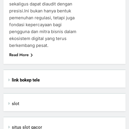
sekaligus dapat diaudit dengan
presisi.Ini bukan hanya bentuk
pemenuhan regulasi, tetapi juga
fondasi kepercayaan bagi
pengguna dan mitra bisnis dalam
ekosistem digital yang terus
berkembang pesat.
Read More
link bokep tele
slot
situs slot gacor