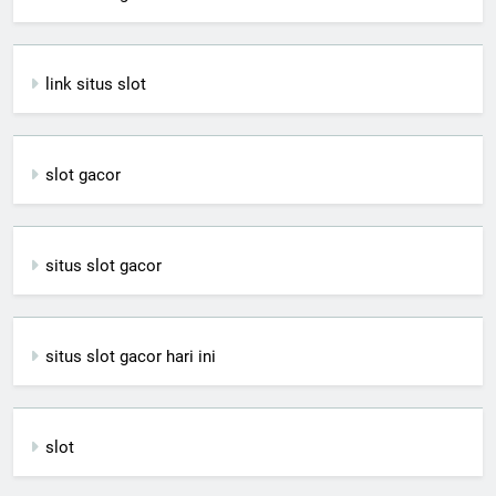
link situs slot
slot gacor
situs slot gacor
situs slot gacor hari ini
slot