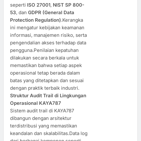
seperti
ISO 27001
,
NIST SP 800-
53
, dan
GDPR (General Data
Protection Regulation)
.Kerangka
ini mengatur kebijakan keamanan
informasi, manajemen risiko, serta
pengendalian akses terhadap data
pengguna.Penilaian kepatuhan
dilakukan secara berkala untuk
memastikan bahwa setiap aspek
operasional tetap berada dalam
batas yang ditetapkan dan sesuai
dengan praktik terbaik industri.
Struktur Audit Trail di Lingkungan
Operasional KAYA787
Sistem audit trail di KAYA787
dibangun dengan arsitektur
terdistribusi yang memastikan
keandalan dan skalabilitas.Data log
dari berbagai komponen seperti