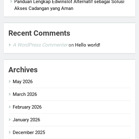
Panduan Lengkap Edwinslot Alternatif sebagai Solusi
Akses Cadangan yang Aman
Recent Comments
A WordPress Commenter
on
Hello world!
Archives
May 2026
March 2026
February 2026
January 2026
December 2025