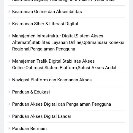
Keamanan Online dan Aksesibilitas
Keamanan Siber & Literasi Digital
Manajemen Infrastruktur Digital,Sistem Akses
Alternatif,Stabilitas Layanan Online,Optimalisasi Koneksi
Regional,Pengalaman Pengguna
Manajemen Trafik Digital,Stabilitas Akses
Online,Optimasi Sistem Platform,Solusi Akses Andal
Navigasi Platform dan Keamanan Akses
Panduan & Edukasi
Panduan Akses Digital dan Pengalaman Pengguna
Panduan Akses Digital Lancar
Panduan Bermain