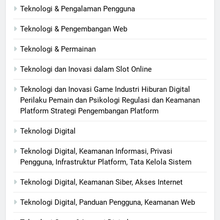
Teknologi & Pengalaman Pengguna
Teknologi & Pengembangan Web
Teknologi & Permainan
Teknologi dan Inovasi dalam Slot Online
Teknologi dan Inovasi Game Industri Hiburan Digital
Perilaku Pemain dan Psikologi Regulasi dan Keamanan
Platform Strategi Pengembangan Platform
Teknologi Digital
Teknologi Digital, Keamanan Informasi, Privasi
Pengguna, Infrastruktur Platform, Tata Kelola Sistem
Teknologi Digital, Keamanan Siber, Akses Internet
Teknologi Digital, Panduan Pengguna, Keamanan Web