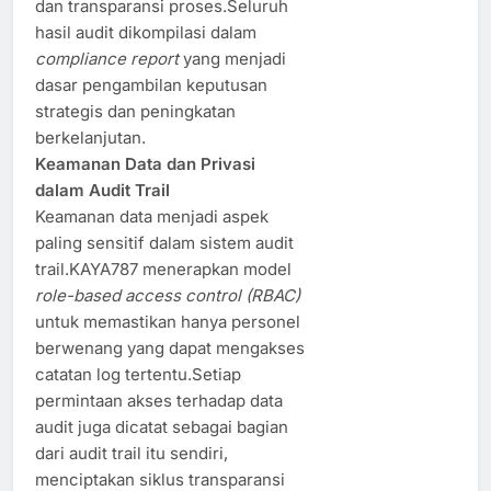
dan transparansi proses.Seluruh
hasil audit dikompilasi dalam
compliance report
yang menjadi
dasar pengambilan keputusan
strategis dan peningkatan
berkelanjutan.
Keamanan Data dan Privasi
dalam Audit Trail
Keamanan data menjadi aspek
paling sensitif dalam sistem audit
trail.KAYA787 menerapkan model
role-based access control (RBAC)
untuk memastikan hanya personel
berwenang yang dapat mengakses
catatan log tertentu.Setiap
permintaan akses terhadap data
audit juga dicatat sebagai bagian
dari audit trail itu sendiri,
menciptakan siklus transparansi