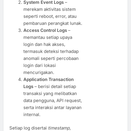
System Event Logs
–
merekam aktivitas sistem
seperti reboot, error, atau
pembaruan perangkat lunak.
Access Control Logs
–
memantau setiap upaya
login dan hak akses,
termasuk deteksi terhadap
anomali seperti percobaan
login dari lokasi
mencurigakan.
Application Transaction
Logs
– berisi detail setiap
transaksi yang melibatkan
data pengguna, API request,
serta interaksi antar layanan
internal.
Setiap log disertai
timestamp
,