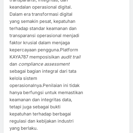
keandalan operasional digital.
Dalam era transformasi digital
yang semakin pesat, kepatuhan
terhadap standar keamanan dan
transparansi operasional menjadi
faktor krusial dalam menjaga
kepercayaan pengguna.Platform
KAYA787 memposisikan
audit trail
dan
compliance assessment
sebagai bagian integral dari tata
kelola sistem
operasionalnya.Penilaian ini tidak
hanya berfungsi untuk memastikan
keamanan dan integritas data,
tetapi juga sebagai bukti
kepatuhan terhadap berbagai
regulasi dan kebijakan industri
yang berlaku.