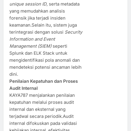
unique session ID
, serta metadata
yang memudahkan analisis
forensik jika terjadi insiden
keamanan.Selain itu, sistem juga
terintegrasi dengan solusi
Security
Information and Event
Management (SIEM)
seperti
Splunk dan ELK Stack untuk
mengidentifikasi pola anomali dan
mendeteksi potensi ancaman lebih
dini.
Penilaian Kepatuhan dan Proses
Audit Internal
KAYA787 menjalankan penilaian
kepatuhan melalui proses audit
internal dan eksternal yang
terjadwal secara periodik.Audit
internal difokuskan pada validasi
kebijakan internal, efektivitas