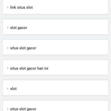
link situs slot
slot gacor
situs slot gacor
situs slot gacor hari ini
slot
situs slot gacor