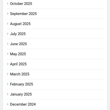
October 2025
September 2025
August 2025
July 2025
June 2025
May 2025
April 2025
March 2025
February 2025
January 2025
December 2024