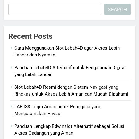
SEARCH
Recent Posts
Cara Menggunakan Slot Lebah4D agar Akses Lebih
Lancar dan Nyaman
Panduan Lebah4D Alternatif untuk Pengalaman Digital
yang Lebih Lancar
Slot Lebah4D Resmi dengan Sistem Navigasi yang
Ringkas untuk Akses Lebih Aman dan Mudah Dipahami
LAE138 Login Aman untuk Pengguna yang
Mengutamakan Privasi
Panduan Lengkap Edwinslot Alternatif sebagai Solusi
Akses Cadangan yang Aman