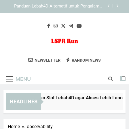
Skip
Slot Lebah4D Resmi dengan Sistem Navigasi
to
yang Ringkas untuk Akses Lebih Aman dan
Mudah Dipahami
content
LAE138 Login Aman untuk Pengguna yang
Mengutamakan Privasi
Cara Menggunakan Slot Lebah4D agar Akses
Lebih Lancar dan Nyaman
Panduan Lebah4D Alternatif untuk Pengalaman
Digital yang Lebih Lancar
LSPR Run
Bergabunglah Dalam Acara Olahraga
Slot Lebah4D Resmi dengan Sistem Navigasi
NEWSLETTER
RANDOM NEWS
yang Ringkas untuk Akses Lebih Aman dan
LSPR Run Dan Nikmati Pengalaman
Mudah Dipahami
LAE138 Login Aman untuk Pengguna yang
Berlari Bersama Komunitas Yang
Mengutamakan Privasi
MENU
Dinamis.
ara Menggunakan Slot Lebah4D agar Akses Lebih Lancar da
HEADLINES
 Months Ago
Home
observability