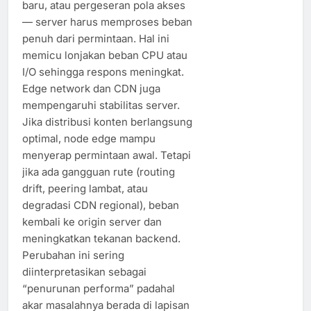
baru, atau pergeseran pola akses
— server harus memproses beban
penuh dari permintaan. Hal ini
memicu lonjakan beban CPU atau
I/O sehingga respons meningkat.
Edge network dan CDN juga
mempengaruhi stabilitas server.
Jika distribusi konten berlangsung
optimal, node edge mampu
menyerap permintaan awal. Tetapi
jika ada gangguan rute (routing
drift, peering lambat, atau
degradasi CDN regional), beban
kembali ke origin server dan
meningkatkan tekanan backend.
Perubahan ini sering
diinterpretasikan sebagai
“penurunan performa” padahal
akar masalahnya berada di lapisan