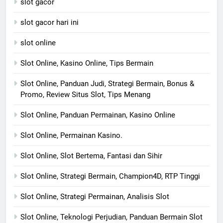
slot gacor
slot gacor hari ini
slot online
Slot Online, Kasino Online, Tips Bermain
Slot Online, Panduan Judi, Strategi Bermain, Bonus &
Promo, Review Situs Slot, Tips Menang
Slot Online, Panduan Permainan, Kasino Online
Slot Online, Permainan Kasino.
Slot Online, Slot Bertema, Fantasi dan Sihir
Slot Online, Strategi Bermain, Champion4D, RTP Tinggi
Slot Online, Strategi Permainan, Analisis Slot
Slot Online, Teknologi Perjudian, Panduan Bermain Slot