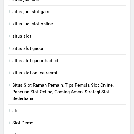
situs judi slot gacor
situs judi slot online
situs slot
situs slot gacor
situs slot gacor hari ini
situs slot online resmi
Situs Slot Ramah Pemain, Tips Pemula Slot Online,
Panduan Slot Online, Gaming Aman, Strategi Slot
Sederhana
slot
Slot Demo