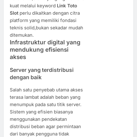
kuat melalui keyword
Link Toto
Slot
perlu dikaitkan dengan citra
platform yang memiliki fondasi
teknis solid,bukan sekadar mudah
ditemukan.
Infrastruktur digital yang
mendukung efisiensi
akses
Server yang terdistribusi
dengan baik
Salah satu penyebab utama akses
terasa lambat adalah beban yang
menumpuk pada satu titik server.
Sistem yang efisien biasanya
menggunakan pendekatan
distribusi beban agar permintaan
dari banyak pengguna tidak