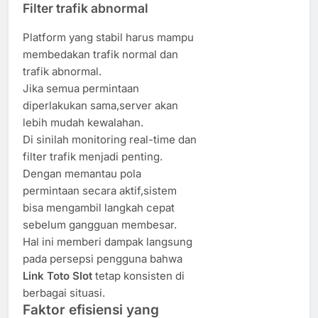
Filter trafik abnormal
Platform yang stabil harus mampu
membedakan trafik normal dan
trafik abnormal.
Jika semua permintaan
diperlakukan sama,server akan
lebih mudah kewalahan.
Di sinilah monitoring real-time dan
filter trafik menjadi penting.
Dengan memantau pola
permintaan secara aktif,sistem
bisa mengambil langkah cepat
sebelum gangguan membesar.
Hal ini memberi dampak langsung
pada persepsi pengguna bahwa
Link Toto Slot
tetap konsisten di
berbagai situasi.
Faktor efisiensi yang