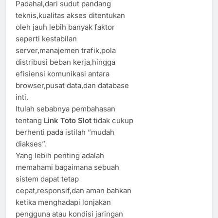
Padahal,dari sudut pandang
teknis,kualitas akses ditentukan
oleh jauh lebih banyak faktor
seperti kestabilan
server,manajemen trafik,pola
distribusi beban kerja,hingga
efisiensi komunikasi antara
browser,pusat data,dan database
inti.
Itulah sebabnya pembahasan
tentang
Link Toto Slot
tidak cukup
berhenti pada istilah “mudah
diakses”.
Yang lebih penting adalah
memahami bagaimana sebuah
sistem dapat tetap
cepat,responsif,dan aman bahkan
ketika menghadapi lonjakan
pengguna atau kondisi jaringan