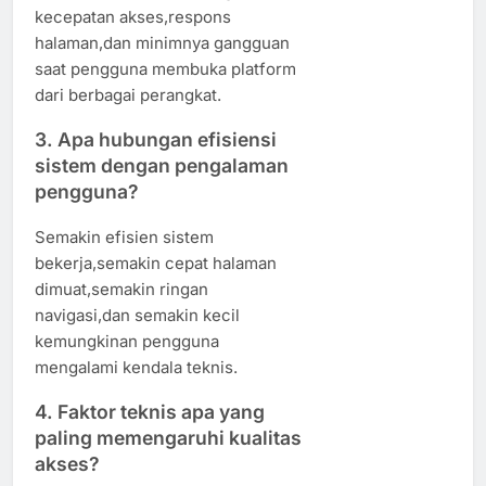
kecepatan akses,respons
halaman,dan minimnya gangguan
saat pengguna membuka platform
dari berbagai perangkat.
3. Apa hubungan efisiensi
sistem dengan pengalaman
pengguna?
Semakin efisien sistem
bekerja,semakin cepat halaman
dimuat,semakin ringan
navigasi,dan semakin kecil
kemungkinan pengguna
mengalami kendala teknis.
4. Faktor teknis apa yang
paling memengaruhi kualitas
akses?