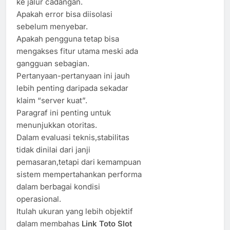
ke jalur cadangan.
Apakah error bisa diisolasi
sebelum menyebar.
Apakah pengguna tetap bisa
mengakses fitur utama meski ada
gangguan sebagian.
Pertanyaan-pertanyaan ini jauh
lebih penting daripada sekadar
klaim “server kuat”.
Paragraf ini penting untuk
menunjukkan otoritas.
Dalam evaluasi teknis,stabilitas
tidak dinilai dari janji
pemasaran,tetapi dari kemampuan
sistem mempertahankan performa
dalam berbagai kondisi
operasional.
Itulah ukuran yang lebih objektif
dalam membahas
Link Toto Slot