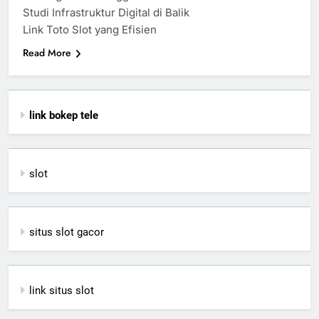
Studi Infrastruktur Digital di Balik
Link Toto Slot yang Efisien
Read More
link bokep tele
slot
situs slot gacor
link situs slot