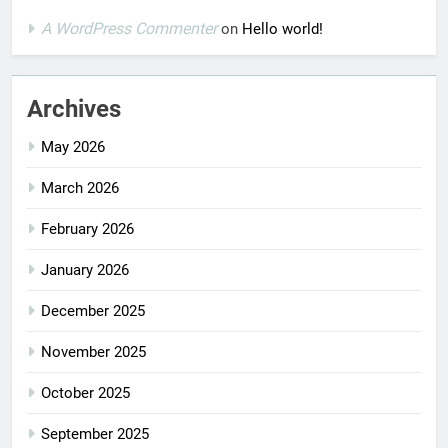
A WordPress Commenter
on
Hello world!
Archives
May 2026
March 2026
February 2026
January 2026
December 2025
November 2025
October 2025
September 2025