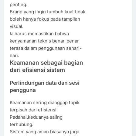
penting.
Brand yang ingin tumbuh kuat tidak
boleh hanya fokus pada tampilan
visual.
Ia harus memastikan bahwa
kenyamanan teknis benar-benar
terasa dalam penggunaan sehari-
hari.
Keamanan sebagai bagian
dari efisiensi sistem
Perlindungan data dan sesi
pengguna
Keamanan sering dianggap topik
terpisah dari efisiensi.
Padahal,keduanya saling
terhubung.
Sistem yang aman biasanya juga