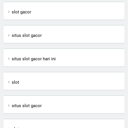
slot gacor
situs slot gacor
situs slot gacor hari ini
slot
situs slot gacor