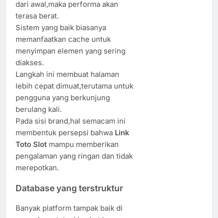
dari awal,maka performa akan
terasa berat.
Sistem yang baik biasanya
memanfaatkan cache untuk
menyimpan elemen yang sering
diakses.
Langkah ini membuat halaman
lebih cepat dimuat,terutama untuk
pengguna yang berkunjung
berulang kali.
Pada sisi brand,hal semacam ini
membentuk persepsi bahwa
Link
Toto Slot
mampu memberikan
pengalaman yang ringan dan tidak
merepotkan.
Database yang terstruktur
Banyak platform tampak baik di