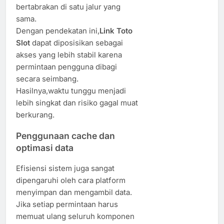
bertabrakan di satu jalur yang
sama.
Dengan pendekatan ini,
Link Toto
Slot
dapat diposisikan sebagai
akses yang lebih stabil karena
permintaan pengguna dibagi
secara seimbang.
Hasilnya,waktu tunggu menjadi
lebih singkat dan risiko gagal muat
berkurang.
Penggunaan cache dan
optimasi data
Efisiensi sistem juga sangat
dipengaruhi oleh cara platform
menyimpan dan mengambil data.
Jika setiap permintaan harus
memuat ulang seluruh komponen