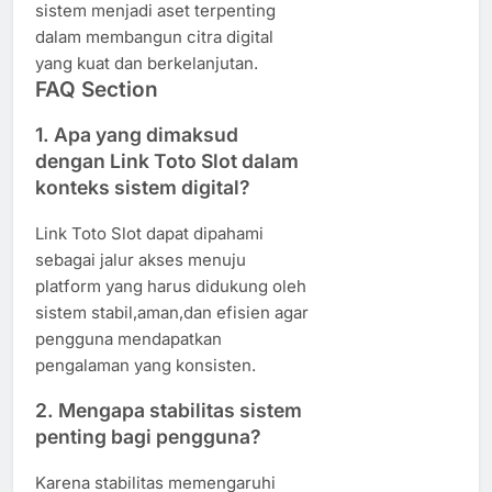
sistem menjadi aset terpenting
dalam membangun citra digital
yang kuat dan berkelanjutan.
FAQ Section
1. Apa yang dimaksud
dengan Link Toto Slot dalam
konteks sistem digital?
Link Toto Slot dapat dipahami
sebagai jalur akses menuju
platform yang harus didukung oleh
sistem stabil,aman,dan efisien agar
pengguna mendapatkan
pengalaman yang konsisten.
2. Mengapa stabilitas sistem
penting bagi pengguna?
Karena stabilitas memengaruhi