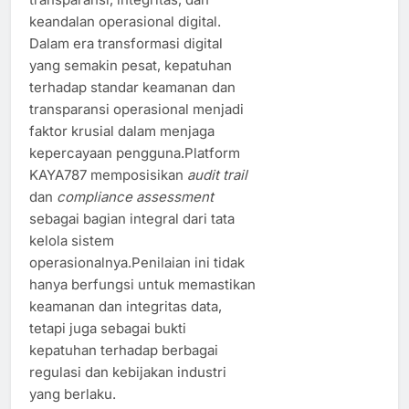
keandalan operasional digital.
Dalam era transformasi digital
yang semakin pesat, kepatuhan
terhadap standar keamanan dan
transparansi operasional menjadi
faktor krusial dalam menjaga
kepercayaan pengguna.Platform
KAYA787 memposisikan
audit trail
dan
compliance assessment
sebagai bagian integral dari tata
kelola sistem
operasionalnya.Penilaian ini tidak
hanya berfungsi untuk memastikan
keamanan dan integritas data,
tetapi juga sebagai bukti
kepatuhan terhadap berbagai
regulasi dan kebijakan industri
yang berlaku.