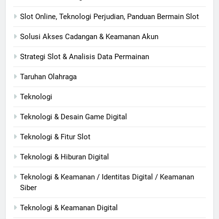
Slot Online, Teknologi Perjudian, Panduan Bermain Slot
Solusi Akses Cadangan & Keamanan Akun
Strategi Slot & Analisis Data Permainan
Taruhan Olahraga
Teknologi
Teknologi & Desain Game Digital
Teknologi & Fitur Slot
Teknologi & Hiburan Digital
Teknologi & Keamanan / Identitas Digital / Keamanan
Siber
Teknologi & Keamanan Digital