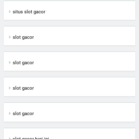
situs slot gacor
slot gacor
slot gacor
slot gacor
slot gacor