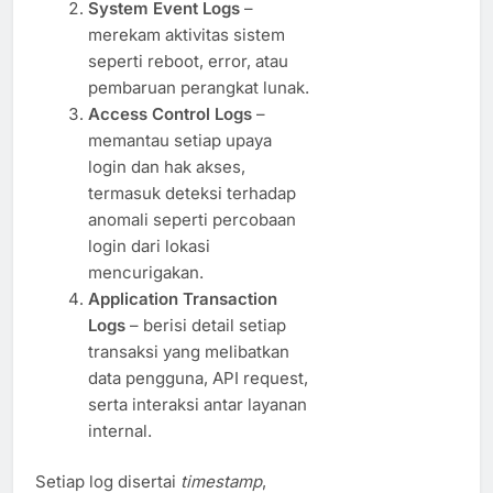
System Event Logs
–
merekam aktivitas sistem
seperti reboot, error, atau
pembaruan perangkat lunak.
Access Control Logs
–
memantau setiap upaya
login dan hak akses,
termasuk deteksi terhadap
anomali seperti percobaan
login dari lokasi
mencurigakan.
Application Transaction
Logs
– berisi detail setiap
transaksi yang melibatkan
data pengguna, API request,
serta interaksi antar layanan
internal.
Setiap log disertai
timestamp
,