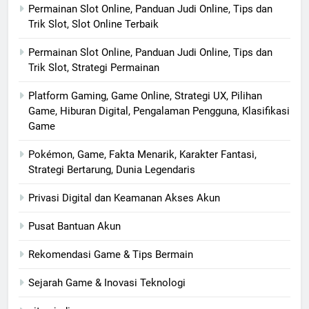
Permainan Slot Online, Panduan Judi Online, Tips dan
Trik Slot, Slot Online Terbaik
Permainan Slot Online, Panduan Judi Online, Tips dan
Trik Slot, Strategi Permainan
Platform Gaming, Game Online, Strategi UX, Pilihan
Game, Hiburan Digital, Pengalaman Pengguna, Klasifikasi
Game
Pokémon, Game, Fakta Menarik, Karakter Fantasi,
Strategi Bertarung, Dunia Legendaris
Privasi Digital dan Keamanan Akses Akun
Pusat Bantuan Akun
Rekomendasi Game & Tips Bermain
Sejarah Game & Inovasi Teknologi