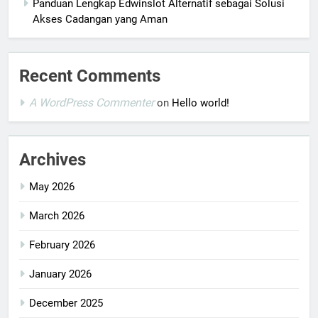
Panduan Lengkap Edwinslot Alternatif sebagai Solusi
Akses Cadangan yang Aman
Recent Comments
A WordPress Commenter
on
Hello world!
Archives
May 2026
March 2026
February 2026
January 2026
December 2025