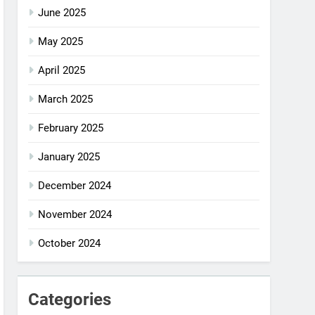
June 2025
May 2025
April 2025
March 2025
February 2025
January 2025
December 2024
November 2024
October 2024
Categories