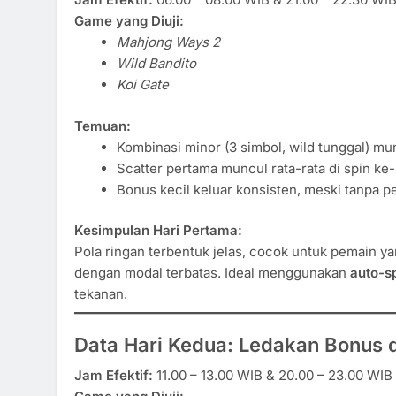
Game yang Diuji:
Mahjong Ways 2
Wild Bandito
Koi Gate
Temuan:
Kombinasi minor (3 simbol, wild tunggal) mun
Scatter pertama muncul rata-rata di spin ke
Bonus kecil keluar konsisten, meski tanpa pe
Kesimpulan Hari Pertama:
Pola ringan terbentuk jelas, cocok untuk pemain y
dengan modal terbatas. Ideal menggunakan
auto-s
tekanan.
Data Hari Kedua: Ledakan Bonus 
Jam Efektif:
11.00 – 13.00 WIB & 20.00 – 23.00 WIB