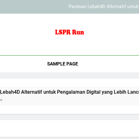
Panduan Lebah4D Alternatif untuk
Slot Lebah4D Resmi dengan Sistem Navigasi yang Ringkas untuk 
LAE138 Login Aman untuk
R Run
Cara Menggunakan Slot Lebah4D
lah Dalam Acara Olahraga LSPR Run Dan Nikmati Pengalaman 
Panduan Lebah4D Alternatif untuk
SAMPLE PAGE
Slot Lebah4D Resmi dengan Sistem Navigasi yang Ringkas untuk 
LAE138 Login Aman untuk
rnatif untuk Pengalaman Digital yang Lebih Lancar
Slo
3 Mo