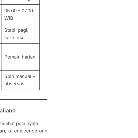
05.00 – 07.00
WIB
Stabil pagi,
sore lesu
Pemain harian
Spin manual +
observasi
ailand
elihat pola nyata.
an
, karena cenderung