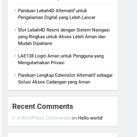
Panduan Lebah4D Alternatif untuk
Pengalaman Digital yang Lebih Lancar
Slot Lebah4D Resmi dengan Sistem Navigasi
yang Ringkas untuk Akses Lebih Aman dan
Mudah Dipahami
LAE138 Login Aman untuk Pengguna yang
Mengutamakan Privasi
Panduan Lengkap Edwinslot Alternatif sebagai
Solusi Akses Cadangan yang Aman
Recent Comments
A WordPress Commenter
on
Hello world!