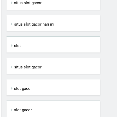
situs slot gacor
situs slot gacor hari ini
slot
situs slot gacor
slot gacor
slot gacor