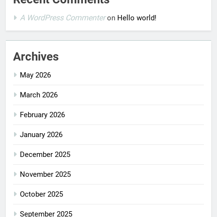
A WordPress Commenter
on
Hello world!
Archives
May 2026
March 2026
February 2026
January 2026
December 2025
November 2025
October 2025
September 2025