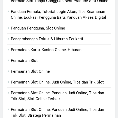
Bermain Slot Tanpa Gangguan Best Practice Slot Online
Panduan Pemula, Tutorial Login Akun, Tips Keamanan
Online, Edukasi Pengguna Baru, Panduan Akses Digital
Panduan Pengguna, Slot Online
Pengembangan Fokus & Hiburan Edukatif
Permainan Kartu, Kasino Online, Hiburan
Permainan Slot
Permainan Slot Online
Permainan Slot Online, Judi Online, Tips dan Trik Slot
Permainan Slot Online, Panduan Judi Online, Tips dan
Trik Slot, Slot Online Terbaik
Permainan Slot Online, Panduan Judi Online, Tips dan
Trik Slot, Strategi Permainan