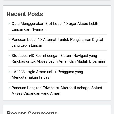
Recent Posts
Cara Menggunakan Slot Lebah4D agar Akses Lebih
Lancar dan Nyaman
Panduan Lebah4D Alternatif untuk Pengalaman Digital
yang Lebih Lancar
Slot Lebah4D Resmi dengan Sistem Navigasi yang
Ringkas untuk Akses Lebih Aman dan Mudah Dipahami
LAE138 Login Aman untuk Pengguna yang
Mengutamakan Privasi
Panduan Lengkap Edwinslot Alternatif sebagai Solusi
Akses Cadangan yang Aman
Recent Comments