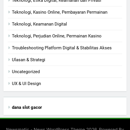
Teknologi, Etika Digital, Keamanan dan Privasi
Teknologi, Kasino Online, Pembayaran Permainan
Teknologi, Keamanan Digital
Teknologi, Perjudian Online, Permainan Kasino
Troubleshooting Platform Digital & Stabilitas Akses
Ulasan & Strategi
Uncategorized
UX & UI Design
dana slot gacor
Newsmatic - News WordPress Theme 2026. Powered By