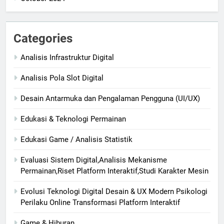
Categories
Analisis Infrastruktur Digital
Analisis Pola Slot Digital
Desain Antarmuka dan Pengalaman Pengguna (UI/UX)
Edukasi & Teknologi Permainan
Edukasi Game / Analisis Statistik
Evaluasi Sistem Digital,Analisis Mekanisme
Permainan,Riset Platform Interaktif,Studi Karakter Mesin
Evolusi Teknologi Digital Desain & UX Modern Psikologi
Perilaku Online Transformasi Platform Interaktif
Game & Hiburan