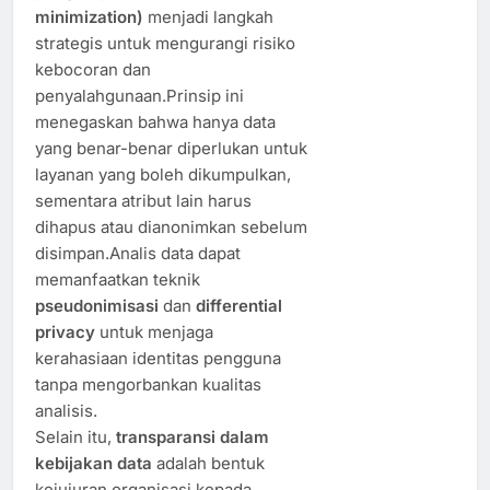
minimization)
menjadi langkah
strategis untuk mengurangi risiko
kebocoran dan
penyalahgunaan.Prinsip ini
menegaskan bahwa hanya data
yang benar-benar diperlukan untuk
layanan yang boleh dikumpulkan,
sementara atribut lain harus
dihapus atau dianonimkan sebelum
disimpan.Analis data dapat
memanfaatkan teknik
pseudonimisasi
dan
differential
privacy
untuk menjaga
kerahasiaan identitas pengguna
tanpa mengorbankan kualitas
analisis.
Selain itu,
transparansi dalam
kebijakan data
adalah bentuk
kejujuran organisasi kepada