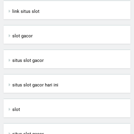
link situs slot
slot gacor
situs slot gacor
situs slot gacor hari ini
slot
situs slot gacor