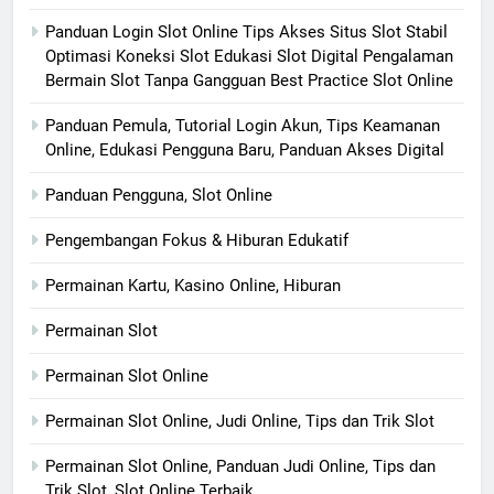
Panduan Login Slot Online Tips Akses Situs Slot Stabil
Optimasi Koneksi Slot Edukasi Slot Digital Pengalaman
Bermain Slot Tanpa Gangguan Best Practice Slot Online
Panduan Pemula, Tutorial Login Akun, Tips Keamanan
Online, Edukasi Pengguna Baru, Panduan Akses Digital
Panduan Pengguna, Slot Online
Pengembangan Fokus & Hiburan Edukatif
Permainan Kartu, Kasino Online, Hiburan
Permainan Slot
Permainan Slot Online
Permainan Slot Online, Judi Online, Tips dan Trik Slot
Permainan Slot Online, Panduan Judi Online, Tips dan
Trik Slot, Slot Online Terbaik