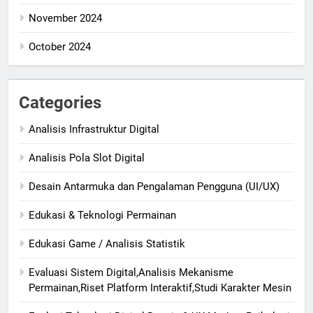
November 2024
October 2024
Categories
Analisis Infrastruktur Digital
Analisis Pola Slot Digital
Desain Antarmuka dan Pengalaman Pengguna (UI/UX)
Edukasi & Teknologi Permainan
Edukasi Game / Analisis Statistik
Evaluasi Sistem Digital,Analisis Mekanisme
Permainan,Riset Platform Interaktif,Studi Karakter Mesin