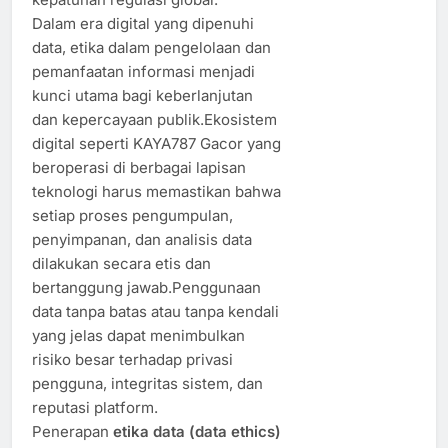
Dalam era digital yang dipenuhi
data, etika dalam pengelolaan dan
pemanfaatan informasi menjadi
kunci utama bagi keberlanjutan
dan kepercayaan publik.Ekosistem
digital seperti KAYA787 Gacor yang
beroperasi di berbagai lapisan
teknologi harus memastikan bahwa
setiap proses pengumpulan,
penyimpanan, dan analisis data
dilakukan secara etis dan
bertanggung jawab.Penggunaan
data tanpa batas atau tanpa kendali
yang jelas dapat menimbulkan
risiko besar terhadap privasi
pengguna, integritas sistem, dan
reputasi platform.
Penerapan
etika data (data ethics)