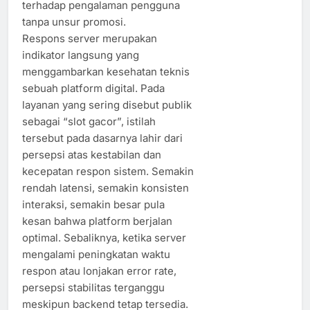
terhadap pengalaman pengguna
tanpa unsur promosi.
Respons server merupakan
indikator langsung yang
menggambarkan kesehatan teknis
sebuah platform digital. Pada
layanan yang sering disebut publik
sebagai “slot gacor”, istilah
tersebut pada dasarnya lahir dari
persepsi atas kestabilan dan
kecepatan respon sistem. Semakin
rendah latensi, semakin konsisten
interaksi, semakin besar pula
kesan bahwa platform berjalan
optimal. Sebaliknya, ketika server
mengalami peningkatan waktu
respon atau lonjakan error rate,
persepsi stabilitas terganggu
meskipun backend tetap tersedia.