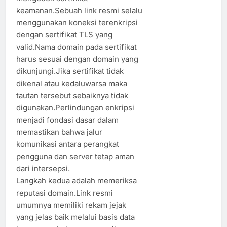
keamanan.Sebuah link resmi selalu
menggunakan koneksi terenkripsi
dengan sertifikat TLS yang
valid.Nama domain pada sertifikat
harus sesuai dengan domain yang
dikunjungi.Jika sertifikat tidak
dikenal atau kedaluwarsa maka
tautan tersebut sebaiknya tidak
digunakan.Perlindungan enkripsi
menjadi fondasi dasar dalam
memastikan bahwa jalur
komunikasi antara perangkat
pengguna dan server tetap aman
dari intersepsi.
Langkah kedua adalah memeriksa
reputasi domain.Link resmi
umumnya memiliki rekam jejak
yang jelas baik melalui basis data