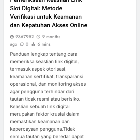
Slot Digital: Metode
Verifikasi untuk Keamanan
dan Kepatuhan Akses Online
9367952
9 months
ago
0
6 mins
Panduan lengkap tentang cara
memeriksa keaslian link digital,
termasuk aspek otorisasi,
keamanan sertifikat, transparansi
operasional, dan monitoring akses
agar pengguna terhindar dari
tautan tidak resmi atau berisiko.
Keaslian sebuah link digital
merupakan faktor krusial dalam
memastikan keamanan dan
kepercayaan pengguna.Tidak
semua tautan yang beredar dapat