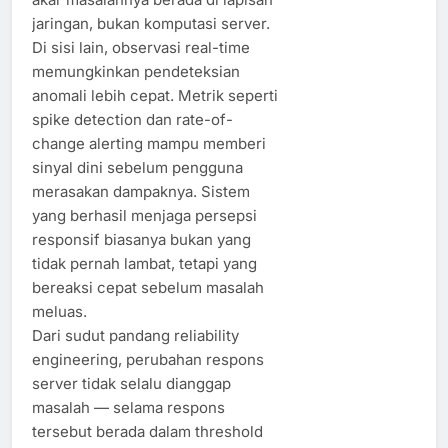
jaringan, bukan komputasi server.
Di sisi lain, observasi real-time
memungkinkan pendeteksian
anomali lebih cepat. Metrik seperti
spike detection dan rate-of-
change alerting mampu memberi
sinyal dini sebelum pengguna
merasakan dampaknya. Sistem
yang berhasil menjaga persepsi
responsif biasanya bukan yang
tidak pernah lambat, tetapi yang
bereaksi cepat sebelum masalah
meluas.
Dari sudut pandang reliability
engineering, perubahan respons
server tidak selalu dianggap
masalah — selama respons
tersebut berada dalam threshold