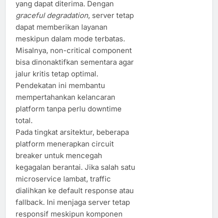
yang dapat diterima. Dengan
graceful degradation
, server tetap
dapat memberikan layanan
meskipun dalam mode terbatas.
Misalnya, non-critical component
bisa dinonaktifkan sementara agar
jalur kritis tetap optimal.
Pendekatan ini membantu
mempertahankan kelancaran
platform tanpa perlu downtime
total.
Pada tingkat arsitektur, beberapa
platform menerapkan circuit
breaker untuk mencegah
kegagalan berantai. Jika salah satu
microservice lambat, traffic
dialihkan ke default response atau
fallback. Ini menjaga server tetap
responsif meskipun komponen