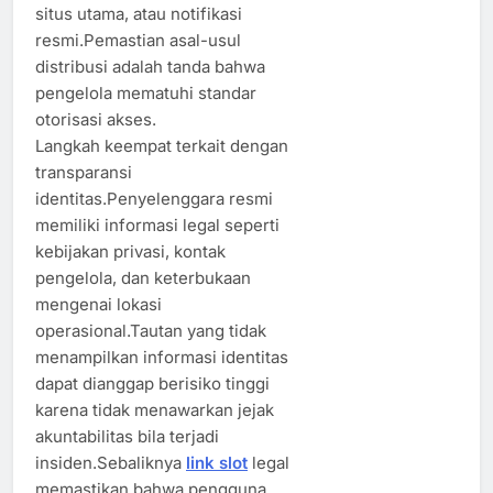
situs utama, atau notifikasi
resmi.Pemastian asal-usul
distribusi adalah tanda bahwa
pengelola mematuhi standar
otorisasi akses.
Langkah keempat terkait dengan
transparansi
identitas.Penyelenggara resmi
memiliki informasi legal seperti
kebijakan privasi, kontak
pengelola, dan keterbukaan
mengenai lokasi
operasional.Tautan yang tidak
menampilkan informasi identitas
dapat dianggap berisiko tinggi
karena tidak menawarkan jejak
akuntabilitas bila terjadi
insiden.Sebaliknya
link slot
legal
memastikan bahwa pengguna