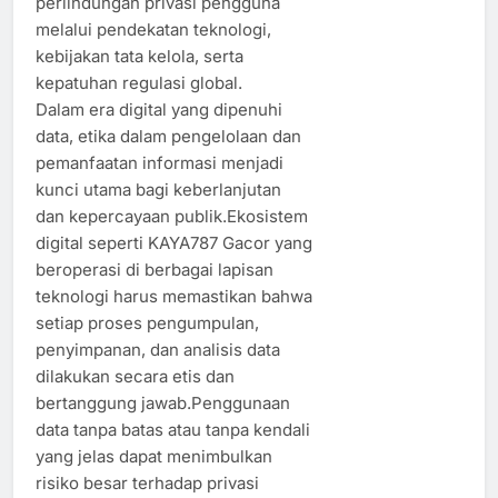
perlindungan privasi pengguna
melalui pendekatan teknologi,
kebijakan tata kelola, serta
kepatuhan regulasi global.
Dalam era digital yang dipenuhi
data, etika dalam pengelolaan dan
pemanfaatan informasi menjadi
kunci utama bagi keberlanjutan
dan kepercayaan publik.Ekosistem
digital seperti KAYA787 Gacor yang
beroperasi di berbagai lapisan
teknologi harus memastikan bahwa
setiap proses pengumpulan,
penyimpanan, dan analisis data
dilakukan secara etis dan
bertanggung jawab.Penggunaan
data tanpa batas atau tanpa kendali
yang jelas dapat menimbulkan
risiko besar terhadap privasi