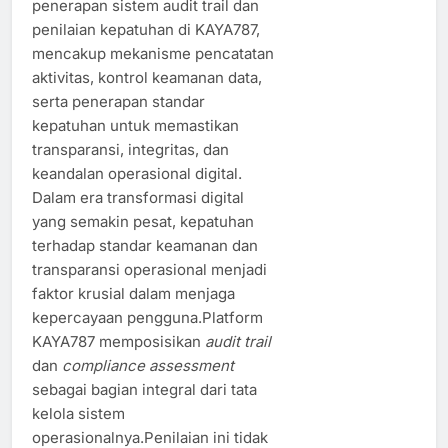
penerapan sistem audit trail dan
penilaian kepatuhan di KAYA787,
mencakup mekanisme pencatatan
aktivitas, kontrol keamanan data,
serta penerapan standar
kepatuhan untuk memastikan
transparansi, integritas, dan
keandalan operasional digital.
Dalam era transformasi digital
yang semakin pesat, kepatuhan
terhadap standar keamanan dan
transparansi operasional menjadi
faktor krusial dalam menjaga
kepercayaan pengguna.Platform
KAYA787 memposisikan
audit trail
dan
compliance assessment
sebagai bagian integral dari tata
kelola sistem
operasionalnya.Penilaian ini tidak