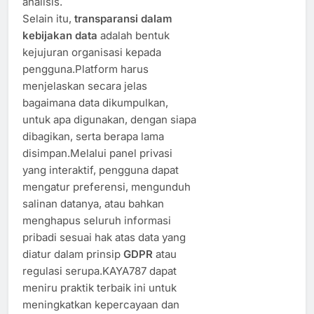
analisis.
Selain itu,
transparansi dalam
kebijakan data
adalah bentuk
kejujuran organisasi kepada
pengguna.Platform harus
menjelaskan secara jelas
bagaimana data dikumpulkan,
untuk apa digunakan, dengan siapa
dibagikan, serta berapa lama
disimpan.Melalui panel privasi
yang interaktif, pengguna dapat
mengatur preferensi, mengunduh
salinan datanya, atau bahkan
menghapus seluruh informasi
pribadi sesuai hak atas data yang
diatur dalam prinsip
GDPR
atau
regulasi serupa.KAYA787 dapat
meniru praktik terbaik ini untuk
meningkatkan kepercayaan dan