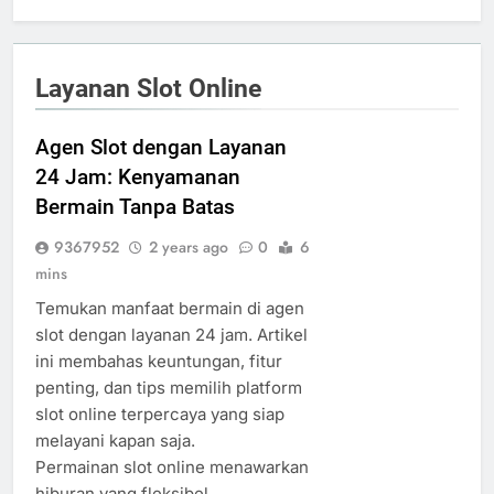
Layanan Slot Online
Agen Slot dengan Layanan
24 Jam: Kenyamanan
Bermain Tanpa Batas
9367952
2 years ago
0
6
mins
Temukan manfaat bermain di agen
slot dengan layanan 24 jam. Artikel
ini membahas keuntungan, fitur
penting, dan tips memilih platform
slot online terpercaya yang siap
melayani kapan saja.
Permainan slot online menawarkan
hiburan yang fleksibel,