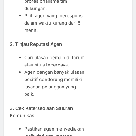
profesionalisme tim
dukungan.
Pilih agen yang merespons
dalam waktu kurang dari 5
menit.
2. Tinjau Reputasi Agen
Cari ulasan pemain di forum
atau situs tepercaya.
Agen dengan banyak ulasan
positif cenderung memiliki
layanan pelanggan yang
baik.
3. Cek Ketersediaan Saluran
Komunikasi
Pastikan agen menyediakan