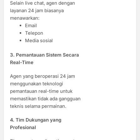
Selain live chat, agen dengan
layanan 24 jam biasanya
menawarkan:
Email
Telepon
Media sosial
3. Pemantauan Sistem Secara
Real-Time
Agen yang beroperasi 24 jam
menggunakan teknologi
pemantauan real-time untuk
memastikan tidak ada gangguan
teknis selama permainan.
4. Tim Dukungan yang
Profesional