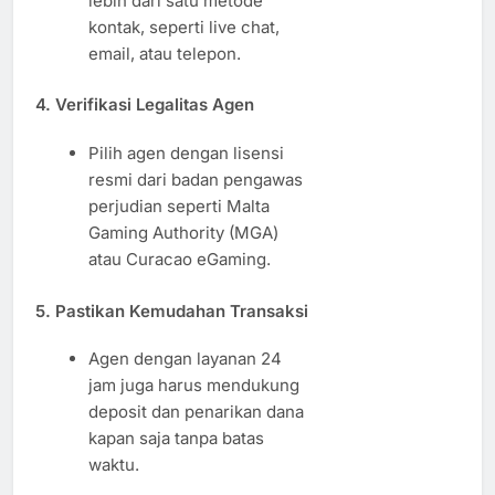
lebih dari satu metode
kontak, seperti live chat,
email, atau telepon.
4. Verifikasi Legalitas Agen
Pilih agen dengan lisensi
resmi dari badan pengawas
perjudian seperti Malta
Gaming Authority (MGA)
atau Curacao eGaming.
5. Pastikan Kemudahan Transaksi
Agen dengan layanan 24
jam juga harus mendukung
deposit dan penarikan dana
kapan saja tanpa batas
waktu.