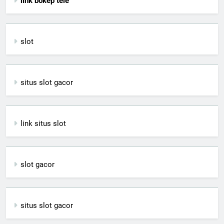
link bokep tele
slot
situs slot gacor
link situs slot
slot gacor
situs slot gacor