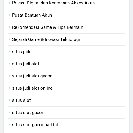
Privasi Digital dan Keamanan Akses Akun
Pusat Bantuan Akun
Rekomendasi Game & Tips Bermain
Sejarah Game & Inovasi Teknologi
situs judi
situs judi slot
situs judi slot gacor
situs judi slot online
situs slot
situs slot gacor
situs slot gacor hari ini