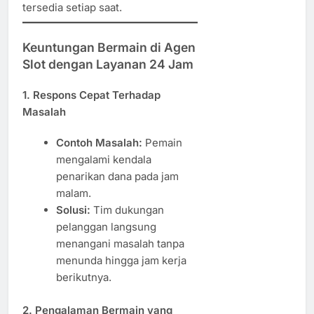
tersedia setiap saat.
Keuntungan Bermain di Agen
Slot dengan Layanan 24 Jam
1. Respons Cepat Terhadap
Masalah
Contoh Masalah:
Pemain
mengalami kendala
penarikan dana pada jam
malam.
Solusi:
Tim dukungan
pelanggan langsung
menangani masalah tanpa
menunda hingga jam kerja
berikutnya.
2. Pengalaman Bermain yang