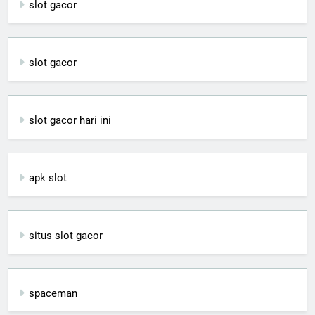
slot gacor
slot gacor
slot gacor hari ini
apk slot
situs slot gacor
spaceman