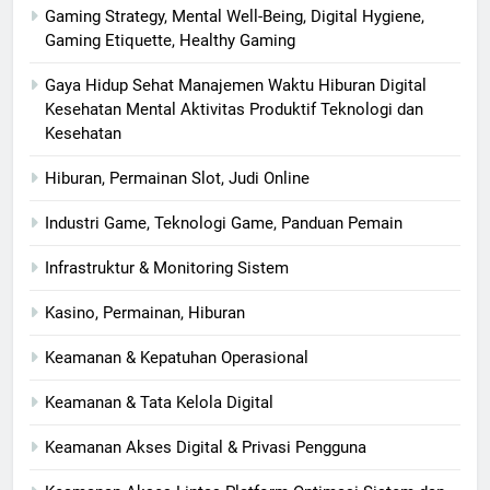
Gaming Strategy, Mental Well-Being, Digital Hygiene,
Gaming Etiquette, Healthy Gaming
Gaya Hidup Sehat Manajemen Waktu Hiburan Digital
Kesehatan Mental Aktivitas Produktif Teknologi dan
Kesehatan
Hiburan, Permainan Slot, Judi Online
Industri Game, Teknologi Game, Panduan Pemain
Infrastruktur & Monitoring Sistem
Kasino, Permainan, Hiburan
Keamanan & Kepatuhan Operasional
Keamanan & Tata Kelola Digital
Keamanan Akses Digital & Privasi Pengguna