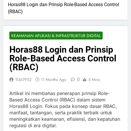
Horas88 Login dan Prinsip Role-Based Access Control
(RBAC)
KEAMANAN APLIKASI & INFRASTRUKTUR DIGITAL
Horas88 Login dan Prinsip
Role-Based Access Control
(RBAC)
0
9367952
11 Months Ago
5 Mins
Artikel ini membahas penerapan prinsip Role-
Based Access Control (RBAC) dalam sistem
Horas88 Login. Fokus pada konsep dasar RBAC,
manfaat, tantangan, serta praktik terbaik untuk
meningkatkan keamanan, efisiensi, dan kepatuhan
regulasi di era digital.