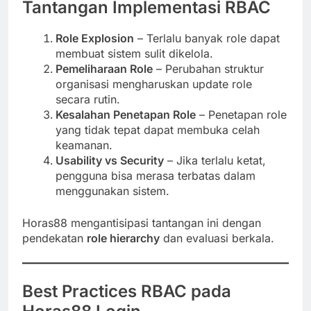
Tantangan Implementasi RBAC
Role Explosion
– Terlalu banyak role dapat
membuat sistem sulit dikelola.
Pemeliharaan Role
– Perubahan struktur
organisasi mengharuskan update role
secara rutin.
Kesalahan Penetapan Role
– Penetapan role
yang tidak tepat dapat membuka celah
keamanan.
Usability vs Security
– Jika terlalu ketat,
pengguna bisa merasa terbatas dalam
menggunakan sistem.
Horas88 mengantisipasi tantangan ini dengan
pendekatan
role hierarchy
dan evaluasi berkala.
Best Practices RBAC pada