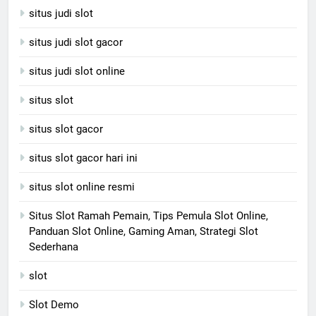
situs judi slot
situs judi slot gacor
situs judi slot online
situs slot
situs slot gacor
situs slot gacor hari ini
situs slot online resmi
Situs Slot Ramah Pemain, Tips Pemula Slot Online,
Panduan Slot Online, Gaming Aman, Strategi Slot
Sederhana
slot
Slot Demo