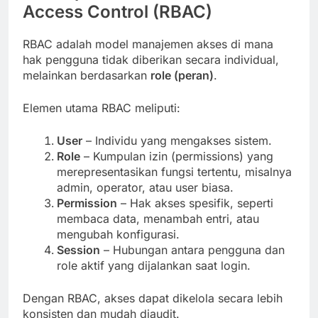
Access Control (RBAC)
RBAC adalah model manajemen akses di mana
hak pengguna tidak diberikan secara individual,
melainkan berdasarkan
role (peran)
.
Elemen utama RBAC meliputi:
User
– Individu yang mengakses sistem.
Role
– Kumpulan izin (permissions) yang
merepresentasikan fungsi tertentu, misalnya
admin, operator, atau user biasa.
Permission
– Hak akses spesifik, seperti
membaca data, menambah entri, atau
mengubah konfigurasi.
Session
– Hubungan antara pengguna dan
role aktif yang dijalankan saat login.
Dengan RBAC, akses dapat dikelola secara lebih
konsisten dan mudah diaudit.