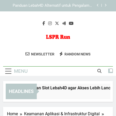
Skip
Slot Lebah4D Resmi dengan Sistem Navigasi
to
yang Ringkas untuk Akses Lebih Aman dan
Mudah Dipahami
content
LAE138 Login Aman untuk Pengguna yang
Mengutamakan Privasi
Cara Menggunakan Slot Lebah4D agar Akses
Lebih Lancar dan Nyaman
Panduan Lebah4D Alternatif untuk Pengalaman
Digital yang Lebih Lancar
LSPR Run
Bergabunglah Dalam Acara Olahraga
Slot Lebah4D Resmi dengan Sistem Navigasi
NEWSLETTER
RANDOM NEWS
yang Ringkas untuk Akses Lebih Aman dan
LSPR Run Dan Nikmati Pengalaman
Mudah Dipahami
LAE138 Login Aman untuk Pengguna yang
Berlari Bersama Komunitas Yang
Mengutamakan Privasi
MENU
Dinamis.
ara Menggunakan Slot Lebah4D agar Akses Lebih Lancar da
HEADLINES
 Months Ago
Home
Keamanan Aplikasi & Infrastruktur Digital