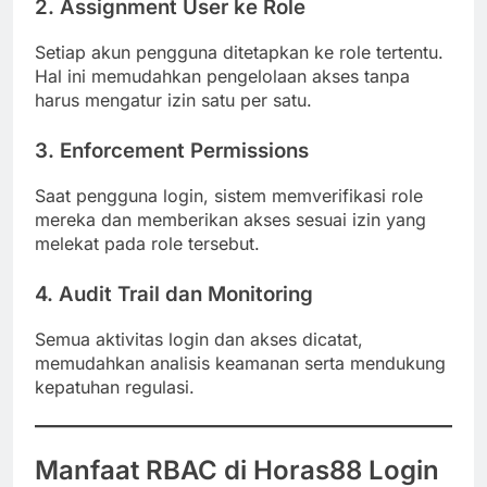
2.
Assignment User ke Role
Setiap akun pengguna ditetapkan ke role tertentu.
Hal ini memudahkan pengelolaan akses tanpa
harus mengatur izin satu per satu.
3.
Enforcement Permissions
Saat pengguna login, sistem memverifikasi role
mereka dan memberikan akses sesuai izin yang
melekat pada role tersebut.
4.
Audit Trail dan Monitoring
Semua aktivitas login dan akses dicatat,
memudahkan analisis keamanan serta mendukung
kepatuhan regulasi.
Manfaat RBAC di Horas88 Login