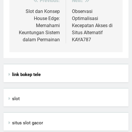
Previous:
Next:
Post
navigation
Slot dan Konsep
Observasi
House Edge:
Optimalisasi
Memahami
Kecepatan Akses di
Keuntungan Sistem
Situs Alternatif
dalam Permainan
KAYA787
link bokep tele
slot
situs slot gacor