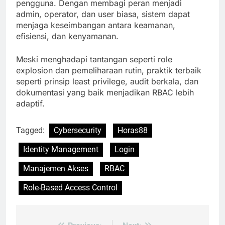
pengguna. Dengan membagi peran menjadi
admin, operator, dan user biasa, sistem dapat
menjaga keseimbangan antara keamanan,
efisiensi, dan kenyamanan.
Meski menghadapi tantangan seperti role
explosion dan pemeliharaan rutin, praktik terbaik
seperti prinsip least privilege, audit berkala, dan
dokumentasi yang baik menjadikan RBAC lebih
adaptif.
Tagged:
Cybersecurity
Horas88
Identity Management
Login
Manajemen Akses
RBAC
Role-Based Access Control