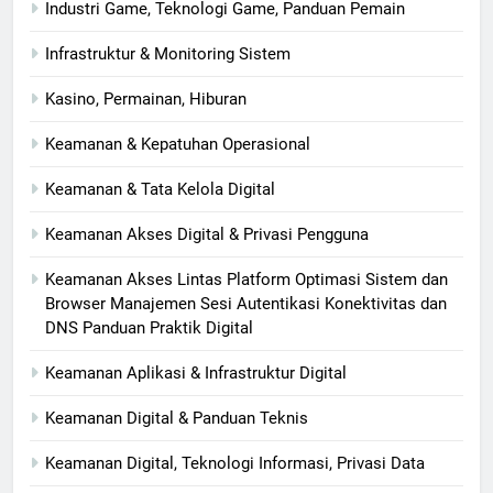
Industri Game, Teknologi Game, Panduan Pemain
Infrastruktur & Monitoring Sistem
Kasino, Permainan, Hiburan
Keamanan & Kepatuhan Operasional
Keamanan & Tata Kelola Digital
Keamanan Akses Digital & Privasi Pengguna
Keamanan Akses Lintas Platform Optimasi Sistem dan
Browser Manajemen Sesi Autentikasi Konektivitas dan
DNS Panduan Praktik Digital
Keamanan Aplikasi & Infrastruktur Digital
Keamanan Digital & Panduan Teknis
Keamanan Digital, Teknologi Informasi, Privasi Data