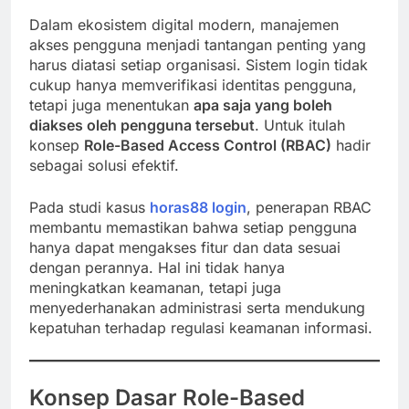
Dalam ekosistem digital modern, manajemen
akses pengguna menjadi tantangan penting yang
harus diatasi setiap organisasi. Sistem login tidak
cukup hanya memverifikasi identitas pengguna,
tetapi juga menentukan
apa saja yang boleh
diakses oleh pengguna tersebut
. Untuk itulah
konsep
Role-Based Access Control (RBAC)
hadir
sebagai solusi efektif.
Pada studi kasus
horas88 login
, penerapan RBAC
membantu memastikan bahwa setiap pengguna
hanya dapat mengakses fitur dan data sesuai
dengan perannya. Hal ini tidak hanya
meningkatkan keamanan, tetapi juga
menyederhanakan administrasi serta mendukung
kepatuhan terhadap regulasi keamanan informasi.
Konsep Dasar Role-Based